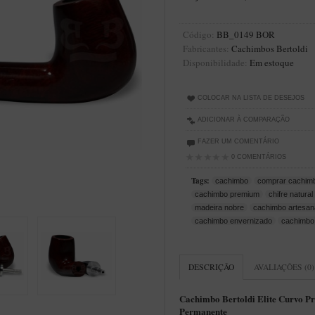
Código:
BB_0149 BOR
Fabricantes:
Cachimbos Bertoldi
Disponibilidade:
Em estoque
COLOCAR NA LISTA DE DESEJOS
ADICIONAR À COMPARAÇÃO
FAZER UM COMENTÁRIO
0 COMENTÁRIOS
Tags:
cachimbo
comprar cachim
cachimbo premium
chifre natural
madeira nobre
cachimbo artesan
cachimbo envernizado
cachimbo
DESCRIÇÃO
AVALIAÇÕES (0)
Cachimbo Bertoldi Elite
Curvo Pr
Permanente