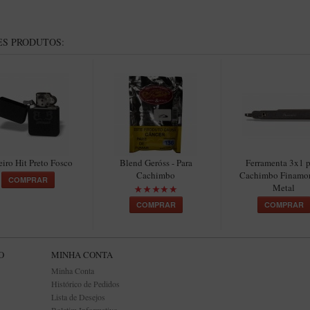
S PRODUTOS:
eiro Hit Preto Fosco
Blend Geróss - Para
Ferramenta 3x1 p
Cachimbo
Cachimbo Finamo
COMPRAR
Metal
COMPRAR
COMPRAR
O
MINHA CONTA
Minha Conta
Histórico de Pedidos
Lista de Desejos