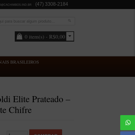
(47) 3308-2184
O@CACHIMBOS.IND.BR
0 item(s) - R$0,00
AIS BRASILEIROS
di Elite Prateado –
te Chifre