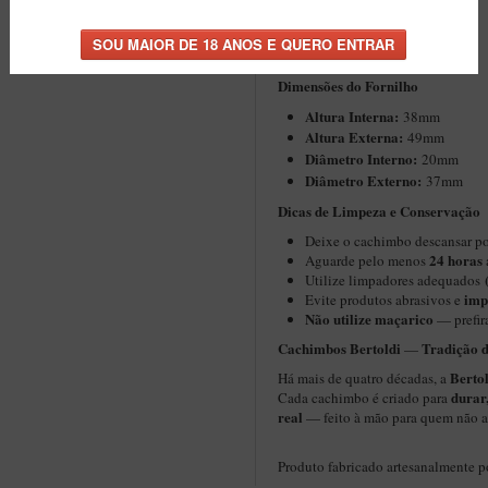
Piteira
Chifre Natural
:
Peso:
48g
Comprimento:
14cm
Dimensões do Fornilho
Altura Interna:
38mm
Altura Externa:
49mm
Diâ
metro Interno:
20mm
Diâmetro Externo:
37mm
Dicas de Limpeza e Conservação
​Deixe o cachimbo descansar p
24 horas
Aguarde pelo menos
Utilize limpadores adequados
imp
Evite produtos abrasivos e
Não utilize maçarico
— prefir
Cachimbos Bertoldi
Tradição 
—
Berto
Há mais de quatro décadas, a
durar
Cada cachimbo é criado para
real
— feito à mão para quem não a
Produto fabricado artesanalmente 