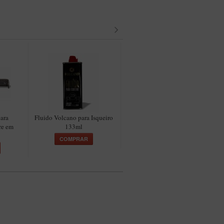
ara
Fluido Volcano para Isqueiro
Isqueiro Hit Preto Liso
re em
133ml
COMPRAR
COMPRAR