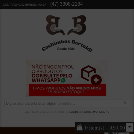
(47) 3308-2184
CONTATO@CACHIMBOS.IND.BR
OLÁ, SEJA BEM VINDO! EFETUE
LOGIN
OU
CRIE UMA CONTA
.
0 item(s) - R$0,00
MENU