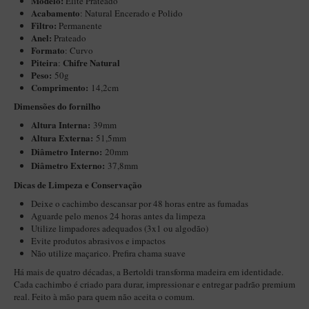
Modelo:
Elite Prateado
New Rose Polido
Acabamento
: Natural Encerado e Polido
Filtro:
Permanente
Petrus
Anel:
Prateado
Piccolo
Formato
: Curvo
Piteira
Chifre Natural
:
Premium
Peso:
50g
Comprimento:
14,2cm
Sextavado
Dimensões do fornilho
Zuccardi
Altura Interna:
39mm
Altura Externa:
51,5mm
Callia
Diâ
metro Interno:
20mm
Encerado
Diâmetro Externo:
37,8mm
Dicas de Limpeza e Conservação
Hobby
Deixe o cachimbo descansar por 48 horas entre as fumadas
Speciale
Aguarde pelo menos 24 horas antes da limpeza
Utilize limpadores adequados (3x1 ou algodão)
BB Liso e Rústico
Evite produtos abrasivos e impactos
Não utilize maçarico. Prefira chama suave
Elite Longo
Há mais de quatro décadas, a Bertoldi transforma madeira em identidade.
Barolo
Cada cachimbo é criado para durar, impressionar e entregar padrão premium
real. Feito à mão para quem não aceita o comum.
CACHIMBOS ARTESANAIS DE BRIAR ITALIANO