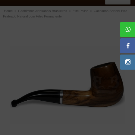
Home
»
Cachimbos Artesanais Brasileiros
»
Elite Polido
»
Cachimbo Bertoldi Elite
Prateado Natural com Filtro Permanente
ACESSÓRIOS
Dichavadores
Filtros para Cachimbo
Gás
Isqueiros
Suportes Bertoldi para Cachimbos
Piteiras para Cigarro
Limpadores para Cachimbo
Bolsas para Cachimbo
Cinzeiros
Cortadores de Charuto
Fluidos