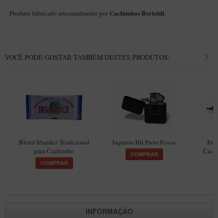
Maestro – Briar Italiano
Cachimbos Bertoldi
Produto fabricado artesanalmente por
.
Churchwarden – Briar Italiano
Jateado
Maestro Compacto – Briar Italiano
VOCÊ PODE GOSTAR TAMBÉM DESTES PRODUTOS:
MONTE SEU KIT/INICIANTES
Blends Para Cachimbo
Cachimbos
Limpadores para Cachimbo
Suportes
Blend Irlandez Tradicional
Isqueiro Hit Preto Fosco
Fer
para Cachimbo
Cach
Filtros
COMPRAR
COMPRAR
Isqueiros
INFORMAÇÃO