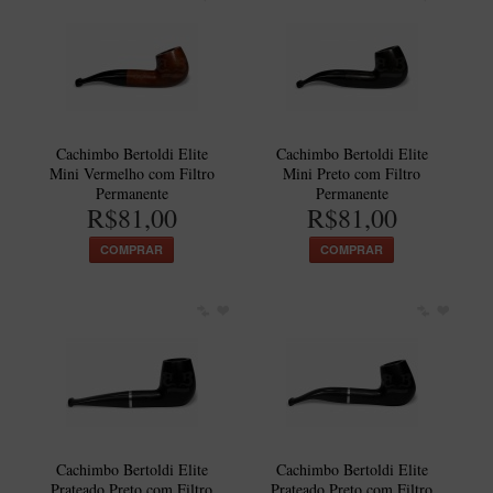
Artesão Idelfonso Bertoldi
SUPORTES
Suporte Botinha para 1 cachimbo
Suporte Churchwarden
Cachimbo Bertoldi Elite
Cachimbo Bertoldi Elite
Suporte para 2 Cachimbos
Mini Vermelho com Filtro
Mini Preto com Filtro
Permanente
Permanente
Suporte Redondo
R$81,00
R$81,00
Suporte Retangular
COMPRAR
COMPRAR
CACHIMBOS ARTESANAIS BRASILEIROS
Cachimbos com Anel
Cachimbos Mini
Elite
Elite Nº 2
Elite Polido
Cachimbo Bertoldi Elite
Cachimbo Bertoldi Elite
Giovanni Encerado
Prateado Preto com Filtro
Prateado Preto com Filtro