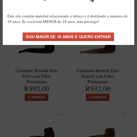
R$110,00
R$110,00
Maestro – Briar Italiano
COMPRAR
COMPRAR
Churchwarden – Briar Italiano
Este site contém material relacionado a tabaco e é destinado a maiores de
18 anos. Se você tem MENOS de 18 anos, não prossiga!
Jateado
Maestro Compacto – Briar Italiano
MONTE SEU KIT/INICIANTES
Blends Para Cachimbo
Cachimbos
Cachimbo Bertoldi Elite
Cachimbo Bertoldi Elite
Limpadores para Cachimbo
Preto com Filtro
Natural com Filtro
Permanente
Permanente
Suportes
R$92,00
R$92,00
Filtros
COMPRAR
COMPRAR
Isqueiros