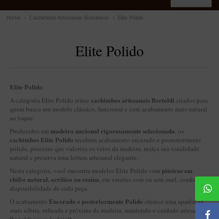
Home
»
Cachimbos Artesanais Brasileiros
»
Elite Polido
ACESSÓRIOS
Elite Polido
Dichavadores
Filtros para Cachimbo
Gás
Elite Polido
Isqueiros
cachimbos artesanais Bertoldi
A categoria Elite Polido reúne
criados para
quem busca um modelo clássico, funcional e com acabamento mais natural
Suportes Bertoldi para Cachimbos
ao toque.
Piteiras para Cigarro
madeira nacional rigorosamente selecionada
Produzidos em
, os
cachimbos Elite Polido
recebem acabamento encerado e posteriormente
Limpadores para Cachimbo
polido, processo que valoriza os veios da madeira, realça sua tonalidade
natural e preserva uma leitura artesanal elegante.
Bolsas para Cachimbo
piteiras em
Nesta categoria, você encontra modelos Elite Polido com
Cinzeiros
chifre natural, acrílico ou resina
, em versões com ou sem anel, conforme a
disponibilidade de cada peça.
Cortadores de Charuto
Encerado e posteriormente Polido
O acabamento
oferece uma aparência
Fluidos
mais sóbria, refinada e próxima da madeira, mantendo o cuidado artesanal