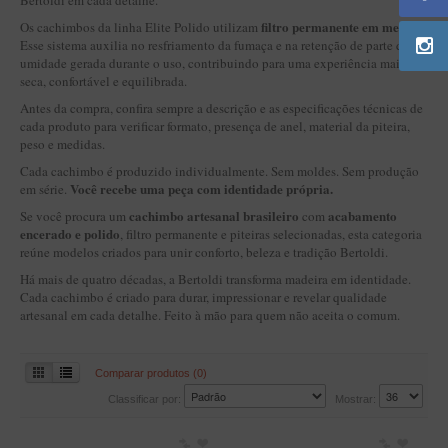
Bertoldi em cada detalhe.
BLENDS
filtro permanente em metal
Os cachimbos da linha Elite Polido utilizam
.
Blend Kumbaya
Esse sistema auxilia no resfriamento da fumaça e na retenção de parte da
umidade gerada durante o uso, contribuindo para uma experiência mais
Blends Para Cachimbo
seca, confortável e equilibrada.
Blends Para Enrolar
Antes da compra, confira sempre a descrição e as especificações técnicas de
cada produto para verificar formato, presença de anel, material da piteira,
Cândido Giovanella
peso e medidas.
Cada cachimbo é produzido individualmente. Sem moldes. Sem produção
D'ora
Você recebe uma peça com identidade própria.
em série.
Doctor Pipe
cachimbo artesanal brasileiro
acabamento
Se você procura um
com
encerado e polido
, filtro permanente e piteiras selecionadas, esta categoria
Geróss
reúne modelos criados para unir conforto, beleza e tradição Bertoldi.
Irlandez
Há mais de quatro décadas, a Bertoldi transforma madeira em identidade.
Cada cachimbo é criado para durar, impressionar e revelar qualidade
Nacionais
artesanal em cada detalhe. Feito à mão para quem não aceita o comum.
Sasso
Havana
Comparar produtos (0)
Finamore
Classificar por:
Mostrar:
LINHA IDELFONSO BERTOLDI