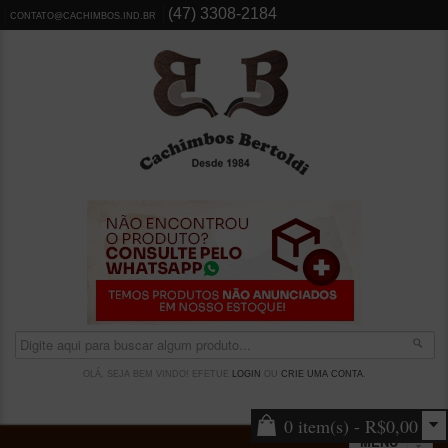
(47) 3308-2184
CONTATO@CACHIMBOS.IND.BR
OLÁ, SEJA BEM VINDO! EFETUE
LOGIN
OU
CRIE UMA CONTA
.
0 item(s) - R$0,00
MENU