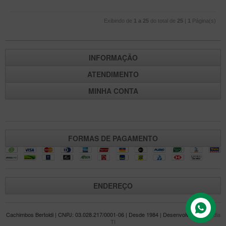
Exibindo de
1 a 25
do total de
25
|
1
Página(s)
INFORMAÇÃO
ATENDIMENTO
MINHA CONTA
FORMAS DE PAGAMENTO
ENDEREÇO
Cachimbos Bertoldi | CNPJ: 03.028.217/0001-06 | Desde 1984 | Desenvolvido por
Mídia
TI