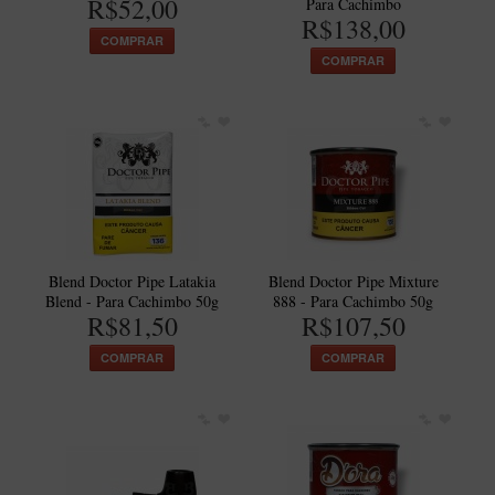
R$52,00
Para Cachimbo
R$138,00
Itália Encerado
COMPRAR
COMPRAR
Maestro Nacional
Maestro Nacional Encerado
Caboclo - 7 Voltas
Cachimbeco
Churchwarden
Fiore
Blend Doctor Pipe Latakia
Blend Doctor Pipe Mixture
Giovanni
Blend - Para Cachimbo 50g
888 - Para Cachimbo 50g
R$81,50
R$107,50
Jateado
Luiggi
COMPRAR
COMPRAR
Montana
Mouton
New Rose