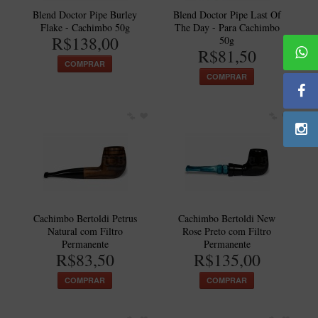
BLENDS
Blend Doctor Pipe Burley
Blend Doctor Pipe Last Of
Flake - Cachimbo 50g
The Day - Para Cachimbo
Blend Kumbaya
R$138,00
50g
Blends Para Cachimbo
R$81,50
COMPRAR
Blends Para Enrolar
COMPRAR
Cândido Giovanella
D'ora
Doctor Pipe
Geróss
Irlandez
Nacionais
Cachimbo Bertoldi Petrus
Cachimbo Bertoldi New
Natural com Filtro
Rose Preto com Filtro
Sasso
Permanente
Permanente
R$83,50
R$135,00
Havana
COMPRAR
COMPRAR
Finamore
LINHA IDELFONSO BERTOLDI