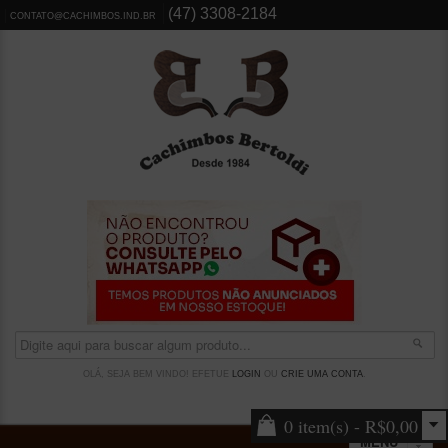
(47) 3308-2184
CONTATO@CACHIMBOS.IND.BR
OLÁ, SEJA BEM VINDO! EFETUE
LOGIN
OU
CRIE UMA CONTA
.
0 item(s) - R$0,00
MENU