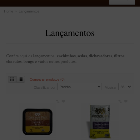
Home
»
Lançamentos
ACESSÓRIOS
Lançamentos
Dichavadores
Filtros para Cachimbo
Gás
cachimbos
sedas
dichavadores
filtros
Confira aqui os lançamentos:
,
,
,
,
Isqueiros
charutos
bongs
,
e vários outros produtos.
Suportes Bertoldi para Cachimbos
Comparar produtos (0)
Piteiras para Cigarro
Classificar por:
Mostrar:
Limpadores para Cachimbo
Bolsas para Cachimbo
Cinzeiros
Cortadores de Charuto
Fluidos