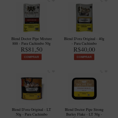
Artesão Idelfonso Bertoldi
SUPORTES
Suporte Botinha para 1 cachimbo
Suporte Churchwarden
Blend Doctor Pipe Mixture
Suporte para 2 Cachimbos
Blend D'ora Original - 40g
888 - Para Cachimbo 50g
- Para Cachimbo
Suporte Redondo
R$81,50
R$40,00
Suporte Retangular
COMPRAR
COMPRAR
CACHIMBOS ARTESANAIS BRASILEIROS
Cachimbos com Anel
Cachimbos Mini
Elite
Elite Nº 2
Elite Polido
Blend D'ora Original - LT
Blend Doctor Pipe Strong
50g - Para Cachimbo
Burley Flake - LT 50g -
Giovanni Encerado