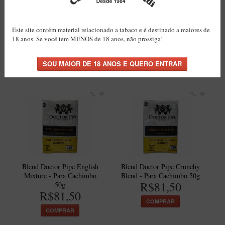
Blend Doctor Pipe
Blend Doctor Pipe Scottish
Este site contém material relacionado a tabaco e é destinado a maiores de
Expresso Coffee - Para
Mixture - Para Cachimbo
18 anos. Se você tem MENOS de 18 anos, não prossiga!
Cachimbo 50g
50g
R$81,50
R$81,50
COMPRAR
COMPRAR
Blend Doctor Pipe English
Blend Doctor Pipe Crunchy
Mixture - Para Cachimbo
Blend - Para Cachimbo 50g
R$81,50
50g
R$81,50
COMPRAR
COMPRAR