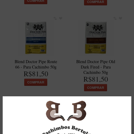
COMPRAR
COMPRAR
Maestro – Briar Italiano
Churchwarden – Briar Italiano
Jateado
Maestro Compacto – Briar Italiano
MONTE SEU KIT/INICIANTES
Blends Para Cachimbo
Blend Doctor Pipe Route
Blend Doctor Pipe Old
Cachimbos
66 - Para Cachimbo 50g
Dark Fired - Para
R$81,50
Cachimbo 50g
Limpadores para Cachimbo
R$81,50
COMPRAR
Suportes
COMPRAR
Filtros
Isqueiros