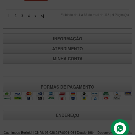
2
3
4
>
>|
1
Exibindo de
1 a 36
do total de
118
|
4
Página(s)
INFORMAÇÃO
ATENDIMENTO
MINHA CONTA
FORMAS DE PAGAMENTO
ENDEREÇO
Cachimbos Bertoldi | CNPJ: 03.028.217/0001-06 | Desde 1984 | Desenvolvido por
Mídia