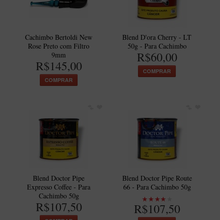
New Rose Polido
Petrus
Piccolo
Cachimbo Bertoldi New
Blend D'ora Cherry - LT
Rose Preto com Filtro
50g - Para Cachimbo
Premium
R$60,00
9mm
R$145,00
Sextavado
COMPRAR
COMPRAR
Zuccardi
Callia
Encerado
Hobby
Speciale
BB Liso e Rústico
Blend Doctor Pipe
Blend Doctor Pipe Route
Elite Longo
Expresso Coffee - Para
66 - Para Cachimbo 50g
Cachimbo 50g
Barolo
R$107,50
R$107,50
CACHIMBOS ARTESANAIS DE BRIAR ITALIANO