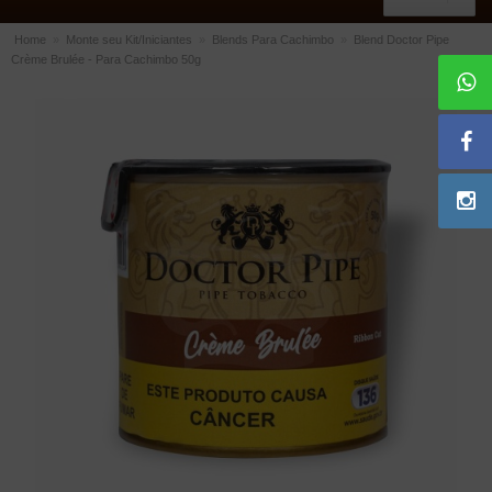
Home
»
Monte seu Kit/Iniciantes
»
Blends Para Cachimbo
»
Blend Doctor Pipe
Crème Brulée - Para Cachimbo 50g
ACESSÓRIOS
Dichavadores
Filtros para Cachimbo
Gás
Isqueiros
Suportes Bertoldi para Cachimbos
Piteiras para Cigarro
Limpadores para Cachimbo
Bolsas para Cachimbo
Cinzeiros
Cortadores de Charuto
Fluidos