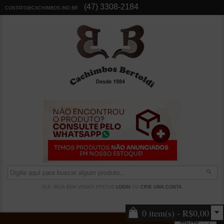
(47) 3308-2184
CONTATO@CACHIMBOS.IND.BR
OLÁ, SEJA BEM VINDO! EFETUE
LOGIN
OU
CRIE UMA CONTA
.
0 item(s) - R$0,00
MENU