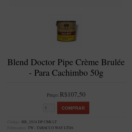
BLENDS
Blend Kumbaya
Blends Para Cachimbo
Blends Para Enrolar
Cândido Giovanella
D'ora
Blend Doctor Pipe Crème Brulée
Doctor Pipe
- Para Cachimbo 50g
Geróss
Irlandez
Nacionais
R$107,50
Preço:
Sasso
Havana
Finamore
Código:
BB_2024 DP CBR LT
Fabricantes:
TW - TABACCO WAY LTDA
LINHA IDELFONSO BERTOLDI