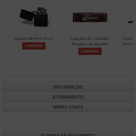
Maestro – Briar Italiano
Churchwarden – Briar Italiano
Jateado
Maestro Compacto – Briar Italiano
Isqueiro Hit Preto Fosco
Limpador de Cachimbo
Cachimb
Finamore em Algodão
Preto c
MONTE SEU KIT/INICIANTES
COMPRAR
COMPRAR
Blends Para Cachimbo
Cachimbos
Limpadores para Cachimbo
Suportes
INFORMAÇÃO
Filtros
ATENDIMENTO
Isqueiros
MINHA CONTA
FORMAS DE PAGAMENTO