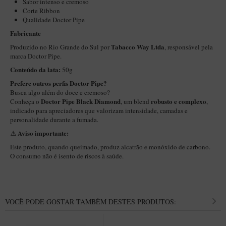
Sabor intenso e cremoso
New Rose Polido
Corte Ribbon
Petrus
Qualidade Doctor Pipe
Fabricante
Piccolo
Tabacco Way Ltda
Produzido no Rio Grande do Sul por
, responsável pela
Premium
marca Doctor Pipe.
Conteúdo da lata:
Sextavado
50g
Prefere outros perfis Doctor Pipe?
Zuccardi
Busca algo além do doce e cremoso?
Doctor Pipe Black Diamond
robusto e complexo
Conheça o
, um blend
,
Callia
indicado para apreciadores que valorizam intensidade, camadas e
Encerado
personalidade durante a fumada.
Aviso importante:
⚠️
Hobby
Este produto, quando queimado, produz alcatrão e monóxido de carbono.
Speciale
O consumo não é isento de riscos à saúde.
BB Liso e Rústico
Elite Longo
VOCÊ PODE GOSTAR TAMBÉM DESTES PRODUTOS:
Barolo
CACHIMBOS ARTESANAIS DE BRIAR ITALIANO