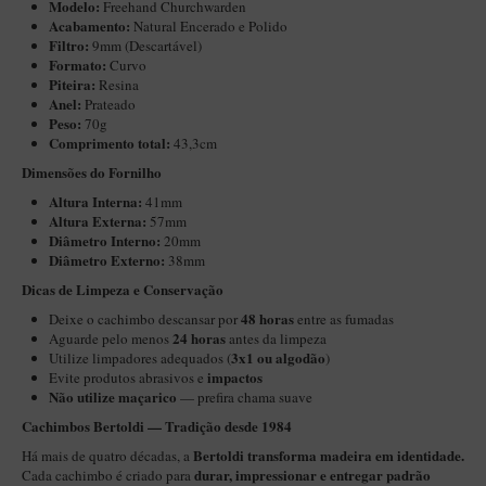
Modelo:
New Rose Polido
Freehand Churchwarden
Acabamento:
Natural Encerado e Polido
Petrus
Filtro:
9mm (Descartável)
Formato:
Curvo
Piccolo
Piteira:
Resina
Anel:
Prateado
Premium
Peso:
70g
Comprimento total:
43,3cm
Sextavado
Dimensões do Fornilho
Zuccardi
Altura Interna:
41mm
Altura Externa:
Callia
57mm
Diâmetro Interno:
20mm
Encerado
Diâmetro Externo:
38mm
​​Dicas de Limpeza e Conservação
Hobby
48 horas
Deixe o cachimbo descansar por
entre as fumadas
Speciale
24 horas
Aguarde pelo menos
antes da limpeza
3x1 ou algodão
Utilize limpadores adequados (
)
BB Liso e Rústico
impactos
Evite produtos abrasivos e
Não utilize maçarico
— prefira chama suave
Elite Longo
Cachimbos Bertoldi — Tradição desde 1984
Barolo
Bertoldi transforma madeira em identidade.
Há mais de quatro décadas, a
CACHIMBOS ARTESANAIS DE BRIAR ITALIANO
durar, impressionar e entregar padrão
Cada cachimbo é criado para