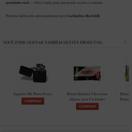
premium real
— feito à mão para quem não aceita o comum.
Maestro – Briar Italiano
Churchwarden – Briar Italiano
Cachimbos Bertoldi
Produto fabricado artesanalmente por
.
Jateado
Maestro Compacto – Briar Italiano
VOCÊ PODE GOSTAR TAMBÉM DESTES PRODUTOS:
MONTE SEU KIT/INICIANTES
Blends Para Cachimbo
Cachimbos
Limpadores para Cachimbo
Suportes
Filtros
Isqueiro Hit Preto Fosco
Blend Irlandez Chocolate
Blend 
Alpino para Cachimbo
Tradcio
Isqueiros
COMPRAR
COMPRAR