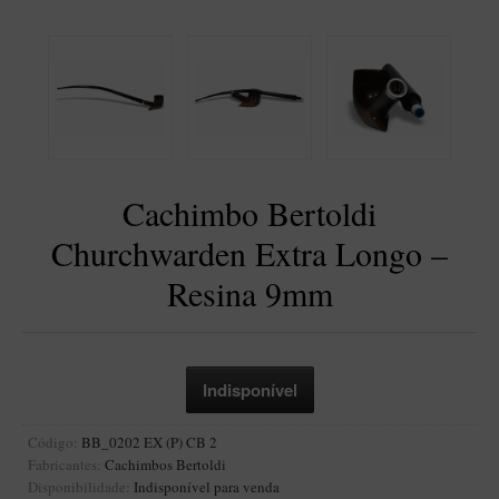
BLENDS
Blend Kumbaya
Blends Para Cachimbo
Blends Para Enrolar
Cândido Giovanella
D'ora
Cachimbo Bertoldi
Doctor Pipe
Churchwarden Extra Longo –
Geróss
Resina 9mm
Irlandez
Nacionais
Sasso
Havana
Código:
BB_0202 EX (P) CB 2
Finamore
Fabricantes:
Cachimbos Bertoldi
LINHA IDELFONSO BERTOLDI
Disponibilidade:
Indisponível para venda