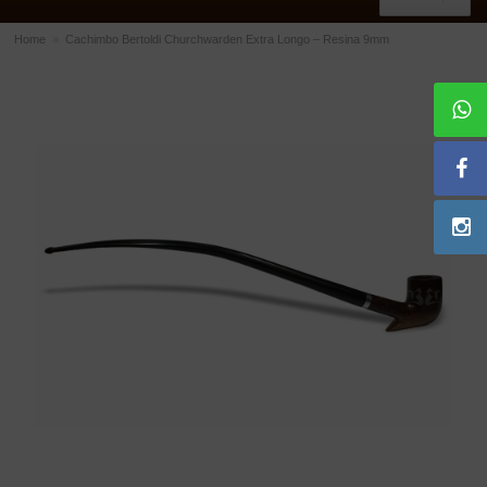
Home
»
Cachimbo Bertoldi Churchwarden Extra Longo – Resina 9mm
ACESSÓRIOS
Dichavadores
Filtros para Cachimbo
Gás
Isqueiros
Suportes Bertoldi para Cachimbos
Piteiras para Cigarro
Limpadores para Cachimbo
Bolsas para Cachimbo
Cinzeiros
Cortadores de Charuto
Fluidos