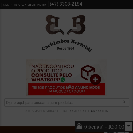
(47) 3308-2184
CONTATO@CACHIMBOS.IND.BR
OLÁ, SEJA BEM VINDO! EFETUE
LOGIN
OU
CRIE UMA CONTA
.
0 item(s) - R$0,00
MENU