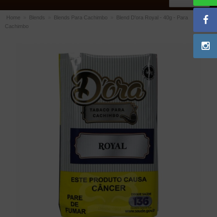
Home
»
Blends
»
Blends Para Cachimbo
»
Blend D'ora Royal - 40g - Para
Cachimbo
ACESSÓRIOS
Dichavadores
Filtros para Cachimbo
Gás
Isqueiros
Suportes Bertoldi para Cachimbos
Piteiras para Cigarro
Limpadores para Cachimbo
Bolsas para Cachimbo
Cinzeiros
Cortadores de Charuto
Fluidos