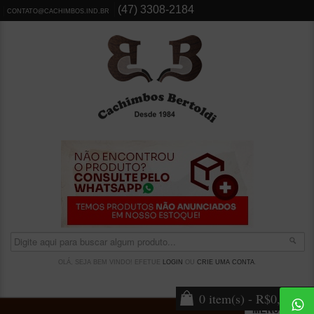
(47) 3308-2184
CONTATO@CACHIMBOS.IND.BR
OLÁ, SEJA BEM VINDO! EFETUE
LOGIN
OU
CRIE UMA CONTA
.
0 item(s) - R$0,00
MENU