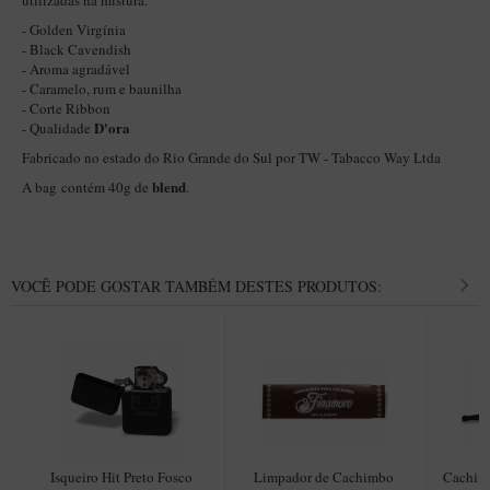
utilizadas na mistura.
Itália Encerado
- Golden Virgínia
- Black Cavendish
Maestro Nacional
- Aroma agradável
- Caramelo, rum e baunilha
Maestro Nacional Encerado
- Corte Ribbon
D'ora
- Qualidade
Caboclo - 7 Voltas
Fabricado no estado do Rio Grande do Sul por TW - Tabacco Way Ltda
Cachimbeco
blend
A bag contém 40g de
.
Churchwarden
Fiore
Giovanni
VOCÊ PODE GOSTAR TAMBÉM DESTES PRODUTOS:
Jateado
Luiggi
Montana
Mouton
New Rose
Isqueiro Hit Preto Fosco
Limpador de Cachimbo
Cachimb