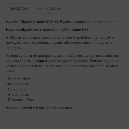
Itália Encerado
DESCRIÇÃO
AVALIAÇÕES (0)
Maestro Nacional
Clipper Grande Melting Psycho
Isqueiro
- combustível de isobutano!
Maestro Nacional Encerado
Isqueiro clipper recarregável
pilão removível
com
.
Caboclo - 7 Voltas
Clipper
A
é uma marca que apresenta a fusão perfeita entre tradição e
inovação, criada especialmente para satisfazer os consumidores mais
Cachimbeco
exigentes
Churchwarden
Na hora de fumar ou qualquer outra atividade em que seja necessária uma
isqueiros
pequena chama, os
são os acessórios ideais. Práticos, seguros e
Fiore
portáteis, eles cabem facilmente em qualquer espaço, seja no bolso ou na
bolsa.
Giovanni
- Pedra trocável
Jateado
- Recarregável
- Uma chama
Luiggi
- Altura: 7,5cm
- Diâmetro: 1,7cm
Montana
isqueiro
Acenda o
longe do rosto e roupas.
Mouton
New Rose