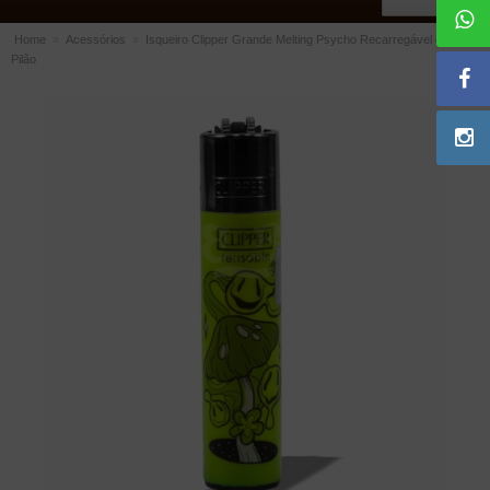
Home
»
Acessórios
»
Isqueiro Clipper Grande Melting Psycho Recarregável com
Pilão
ACESSÓRIOS
Dichavadores
Filtros para Cachimbo
Gás
Isqueiros
Suportes Bertoldi para Cachimbos
Piteiras para Cigarro
Limpadores para Cachimbo
Bolsas para Cachimbo
Cinzeiros
Cortadores de Charuto
Fluidos