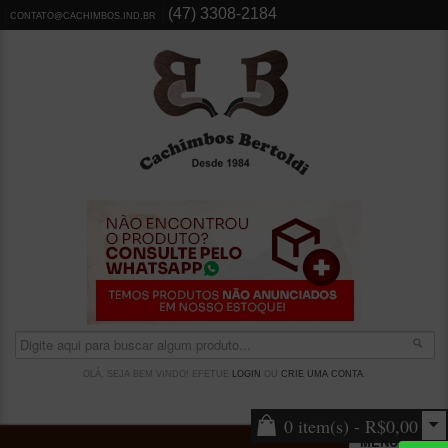
(47) 3308-2184
CONTATO@CACHIMBOS.IND.BR
OLÁ, SEJA BEM VINDO! EFETUE
LOGIN
OU
CRIE UMA CONTA
.
0 item(s) - R$0,00
MENU