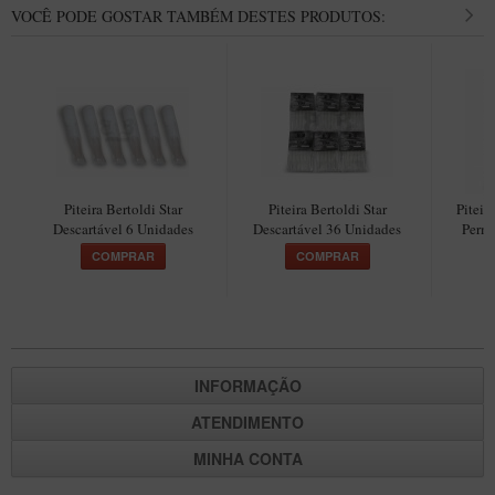
New Rose Polido
VOCÊ PODE GOSTAR TAMBÉM DESTES PRODUTOS:
Petrus
Piccolo
Premium
Sextavado
Zuccardi
Piteira Bertoldi Star
Piteira Bertoldi Star
Piteir
Callia
Descartável 6 Unidades
Descartável 36 Unidades
Perma
COMPRAR
COMPRAR
Encerado
Hobby
Speciale
BB Liso e Rústico
INFORMAÇÃO
Elite Longo
ATENDIMENTO
Barolo
MINHA CONTA
CACHIMBOS ARTESANAIS DE BRIAR ITALIANO