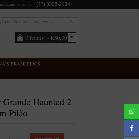
(47) 3308-2184
O@CACHIMBOS.IND.BR
0 item(s) - R$0,00
AIS BRASILEIROS
r Grande Haunted 2
m Pilão