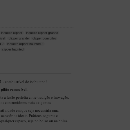
isqueiro clipper
isqueiro clipper grande
ivel
clipper grande
clipper com pilao
d 2
isqueiro clipper haunted 2
clipper haunted
2
- combustível de isobutano!
pilão removível
m
.
 a fusão perfeita entre tradição e inovação,
r os consumidores mais exigentes
 atividade em que seja necessária uma
 acessórios ideais. Práticos, seguros e
 qualquer espaço, seja no bolso ou na bolsa.