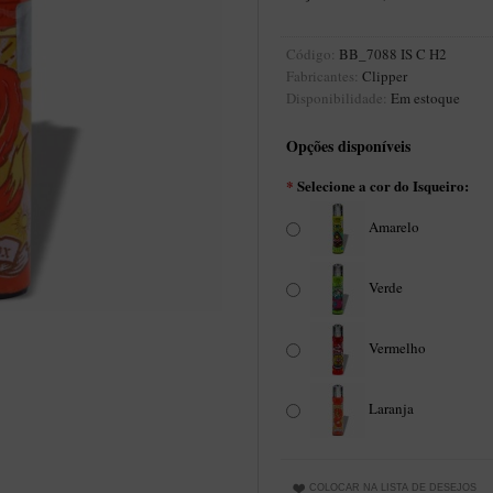
Código:
BB_7088 IS C H2
Fabricantes:
Clipper
Disponibilidade:
Em estoque
Opções disponíveis
*
Selecione a cor do Isqueiro:
Amarelo
Verde
Vermelho
Laranja
COLOCAR NA LISTA DE DESEJOS