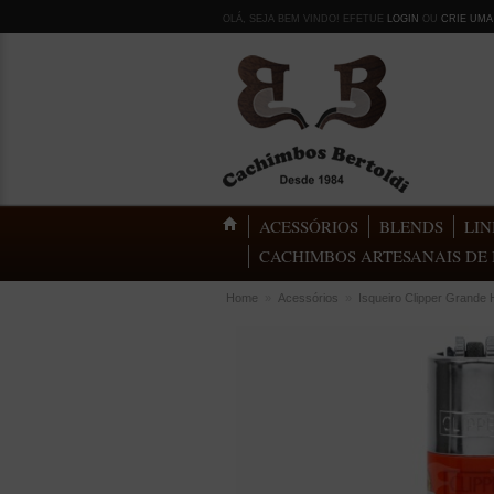
OLÁ, SEJA BEM VINDO! EFETUE
LOGIN
OU
CRIE UMA
ACESSÓRIOS
BLENDS
LIN
CACHIMBOS ARTESANAIS DE 
Home
»
Acessórios
»
Isqueiro Clipper Grande