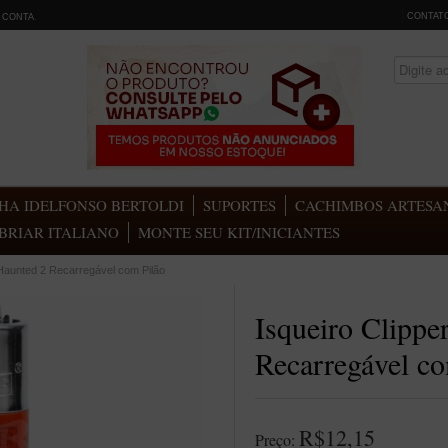
CONTAT
 CONTA
.
HA IDELFONSO BERTOLDI
SUPORTES
CACHIMBOS ARTESAN
BRIAR ITALIANO
MONTE SEU KIT/INICIANTES
 Haunted 2 Recarregável com Pilão
Isqueiro Clippe
Recarregável co
R$12,15
Preço: