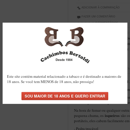
ADICIONAR À COMPARAÇÃO
FAZER UM COMENTÁRIO
0 COMENTÁRIOS
Tags:
isqueiro
comprar isqueiro
isqueiro recarregavel
pilao remov
isqueiro com pilao
clipper haunte
clipper haunted 2 grande
clipper
DESCRIÇÃO
AVALIAÇÕES (0)
Este site contém material relacionado a tabaco e é destinado a maiores de
Clipper Grande Haunted 
18 anos. Se você tem MENOS de 18 anos, não prossiga!
Isqueiro
Isqueiro clipper recarregável
co
Clipper
A
é uma marca que apresenta
criada especialmente para satisfaze
Na hora de fumar ou qualquer outra
isqueiros
pequena chama, os
são os
portáteis, eles cabem facilmente em
- Pedra trocável