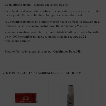
New Rose Polido
Cachimbos Bertoldi
1984
- fundada em janeiro de
Petrus
Para atender a demanda de sofisticados apreciadores, as madeiras utilizadas
cachimbos
para a produção de
são rigorosamente selecionadas.
Piccolo
Cachimbos Bertoldi
A
foi o primeiro importador da madeira erica arborea,
Premium
cachimbos
Briar
utilizada na fabricação dos
"
" da linha Maestro.
A empresa atualmente administra uma unidade fabril com produção média
Sextavado
cachimbos
de 14.000
por mês, contando com uma equipe de 22
Zuccardi
funcionários diretos.
Callia
Cachimbos Bertoldi
Produto fabricado artesanalmente por
.
Encerado
Hobby
Speciale
VOCÊ PODE GOSTAR TAMBÉM DESTES PRODUTOS:
BB Liso e Rústico
Elite Longo
Barolo
CACHIMBOS ARTESANAIS DE BRIAR ITALIANO