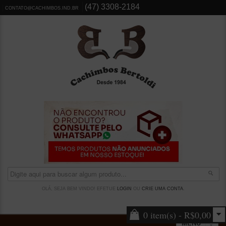
(47) 3308-2184
CONTATO@CACHIMBOS.IND.BR
OLÁ, SEJA BEM VINDO! EFETUE
LOGIN
OU
CRIE UMA CONTA
.
0 item(s) - R$0,00
MENU