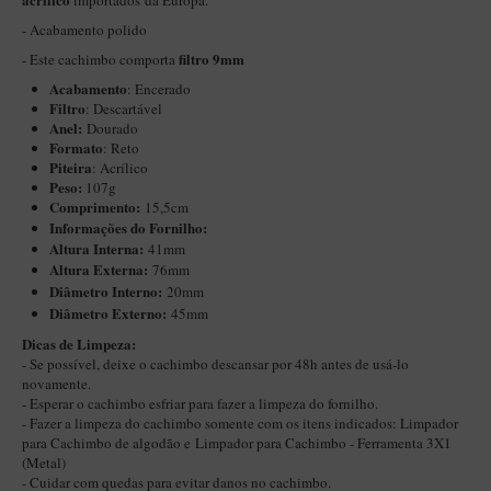
importados da Europa.
Itália Encerado
- Acabamento polido
filtro 9mm
- Este cachimbo comporta
Maestro Nacional
Acabamento
: Encerado
Maestro Nacional Encerado
Filtro
: Descartável
Anel:
Dourado
Caboclo - 7 Voltas
Formato
: Reto
Piteira
: Acrílico
Cachimbeco
Peso:
107g
Comprimento:
15,5cm
Churchwarden
Informações do Fornilho:
Fiore
Altura Interna:
41mm
Altura Externa:
76mm
Giovanni
Diâ
metro Interno:
20mm
Diâmetro Externo:
45mm
Jateado
Dicas de Limpeza:
Luiggi
- Se possível, deixe o cachimbo descansar por 48h antes de usá-lo
novamente.
Montana
- Esperar o cachimbo esfriar para fazer a limpeza do fornilho.
- Fazer a limpeza do cachimbo somente com os itens indicados:
Limpador
Mouton
para Cachimbo de algodão
e
Limpador para Cachimbo - Ferramenta 3X1
New Rose
(Metal)
- Cuidar com quedas para evitar danos no cachimbo.