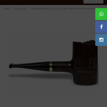
Home
»
Promoção
»
Cachimbo Maestro Briar (Aceita Filtro 9mm) Piteira Acrílico
ACESSÓRIOS
Dichavadores
Filtros para Cachimbo
Gás
Isqueiros
Suportes Bertoldi para Cachimbos
Piteiras para Cigarro
Limpadores para Cachimbo
Bolsas para Cachimbo
Cinzeiros
Cortadores de Charuto
Fluidos