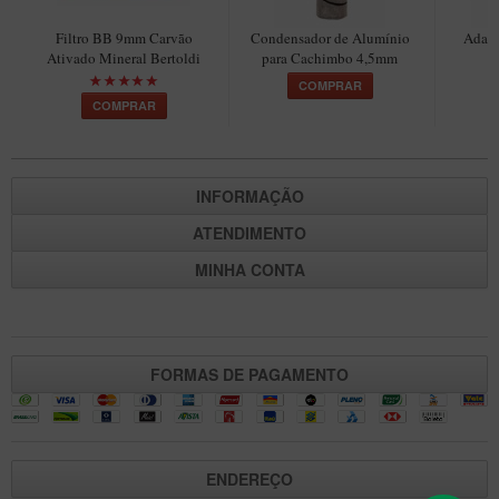
Maestro – Briar Italiano
Filtro BB 9mm Carvão
Condensador de Alumínio
Adapt
Churchwarden – Briar Italiano
Ativado Mineral Bertoldi
para Cachimbo 4,5mm
C
COMPRAR
Jateado
COMPRAR
Maestro Compacto – Briar Italiano
MONTE SEU KIT/INICIANTES
INFORMAÇÃO
Blends Para Cachimbo
ATENDIMENTO
Cachimbos
MINHA CONTA
Limpadores para Cachimbo
Suportes
Filtros
FORMAS DE PAGAMENTO
Isqueiros
ENDEREÇO