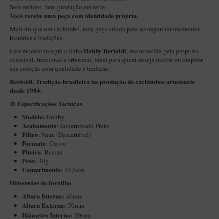
New Rose Polido
Sem moldes. Sem produção em série.
Você recebe uma peça com identidade própria.
Petrus
Mais do que um cachimbo, uma peça criada para acompanhar momentos,
Piccolo
histórias e tradições.
Hobby Bertoldi
Este modelo integra a linha
, reconhecida pela proposta
Premium
acessível, funcional e artesanal, ideal para quem deseja iniciar ou ampliar
Sextavado
sua coleção com qualidade e tradição.
Bertoldi. Tradição brasileira na produção de cachimbos artesanais
Zuccardi
desde 1984.
Callia
Especificações Técnicas
⚙️
Encerado
Modelo:
Hobby
Acabamento
: Envernizado Preto
Hobby
Filtro
: 9mm (Descartável)
Formato
: Curvo
Speciale
Piteira
: Resina
Peso:
40g
BB Liso e Rústico
Comprimento:
15,5cm
Elite Longo
Dimensões do fornilho
Altura Interna:
40mm
Barolo
Altura Externa:
50mm
CACHIMBOS ARTESANAIS DE BRIAR ITALIANO
Diâ
metro Interno:
20mm