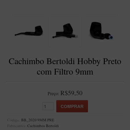
BLENDS
Blend Kumbaya
Blends Para Cachimbo
Blends Para Enrolar
Cândido Giovanella
D'ora
Cachimbo Bertoldi Hobby Preto
Doctor Pipe
com Filtro 9mm
Geróss
Irlandez
Nacionais
R$59,50
Preço:
Sasso
Havana
Finamore
Código:
BB_2020 9MM PRE
Fabricantes:
Cachimbos Bertoldi
LINHA IDELFONSO BERTOLDI