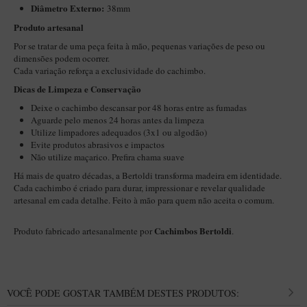
Diâmetro Externo:
38mm
Maestro – Briar Italiano
Produto artesanal
Churchwarden – Briar Italiano
Por se tratar de uma peça feita à mão, pequenas variações de peso ou
Jateado
dimensões podem ocorrer.
Cada variação reforça a exclusividade do cachimbo.
Maestro Compacto – Briar Italiano
Dicas de Limpeza e Conservação
MONTE SEU KIT/INICIANTES
Deixe o cachimbo descansar por 48 horas entre as fumadas
Aguarde pelo menos 24 horas antes da limpeza
Blends Para Cachimbo
Utilize limpadores adequados (3x1 ou algodão)
Evite produtos abrasivos e impactos
Cachimbos
Não utilize maçarico. Prefira chama suave
Limpadores para Cachimbo
Há mais de quatro décadas, a Bertoldi transforma madeira em identidade.
Cada cachimbo é criado para durar, impressionar e revelar qualidade
Suportes
artesanal em cada detalhe. Feito à mão para quem não aceita o comum.
Filtros
Cachimbos Bertoldi
Produto fabricado artesanalmente por
.
Isqueiros
VOCÊ PODE GOSTAR TAMBÉM DESTES PRODUTOS: