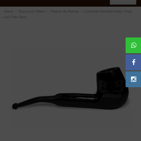
Home
»
Busca por Piteira
»
Piteiras de Resina
»
Cachimbo Bertoldi Hobby Preto
com Filtro 9mm
ACESSÓRIOS
Dichavadores
Filtros para Cachimbo
Gás
Isqueiros
Suportes Bertoldi para Cachimbos
Piteiras para Cigarro
Limpadores para Cachimbo
Bolsas para Cachimbo
Cinzeiros
Cortadores de Charuto
Fluidos