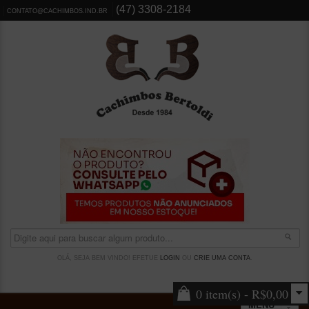
(47) 3308-2184
CONTATO@CACHIMBOS.IND.BR
OLÁ, SEJA BEM VINDO! EFETUE
LOGIN
OU
CRIE UMA CONTA
.
0 item(s) - R$0,00
MENU