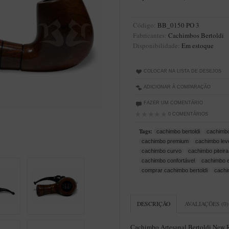
Código:
BB_0150 PO 3
Fabricantes:
Cachimbos Bertoldi
Disponibilidade:
Em estoque
COLOCAR NA LISTA DE DESEJOS
ADICIONAR À COMPARAÇÃO
FAZER UM COMENTÁRIO
0 COMENTÁRIOS
Tags:
cachimbo bertoldi
cachimb
cachimbo premium
cachimbo lev
cachimbo curvo
cachimbo piteira
cachimbo confortável
cachimbo e
comprar cachimbo bertoldi
cachi
DESCRIÇÃO
AVALIAÇÕES (0)
Cachimbo Artesanal Bertoldi New Ro