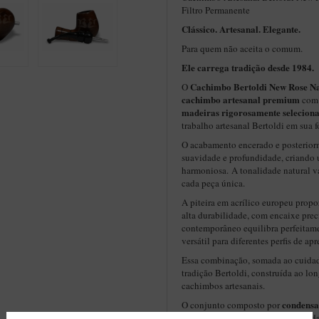
Filtro Permanente
Clássico. Artesanal. Elegante.
Para quem não aceita o comum.
Ele carrega tradição desde 1984.
Cachimbo Bertoldi New Rose Na
O
cachimbo artesanal premium
com 
madeiras rigorosamente selecion
trabalho artesanal Bertoldi em sua 
O acabamento encerado e posteriorm
suavidade e profundidade, criando 
harmoniosa. A tonalidade natural v
cada peça única.
A piteira em acrílico europeu propo
alta durabilidade, com encaixe prec
contemporâneo equilibra perfeitam
versátil para diferentes perfis de ap
Essa combinação, somada ao cuidado
tradição Bertoldi, construída ao l
cachimbos artesanais.
condensa
O conjunto composto por
favorece o controle da umidade e 