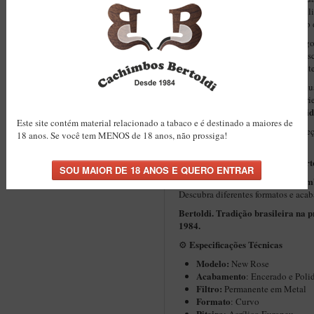
experiência mais fria, limpa e equi
busca conforto e constância no uso 
Seu formato curvo proporciona ergo
conforto prolongado, sendo uma esco
quanto para apreciadores experiente
Cada unidade é produzida individu
Sem moldes. Sem produção em série
Você recebe uma peça com identid
Este site contém material relacionado a tabaco e é destinado a maiores de
Mais do que um cachimbo, uma peça
18 anos. Se você tem MENOS de 18 anos, não prossiga!
histórias.
Bert
Este modelo faz parte da linha
outros modelos de cachim
Explore
Descubra diferentes formatos e aca
Bertoldi. Tradição brasileira na 
1984.
Especificações Técnicas
⚙️
Modelo:
New Rose
Acabamento
: Encerado e Poli
Filtro:
Permanente em Metal
Formato
: Curvo
Piteira