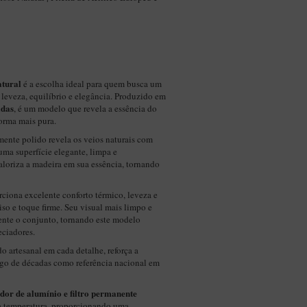
tural
é a escolha ideal para quem busca um
leveza, equilíbrio e elegância. Produzido em
adas
, é um modelo que revela a essência do
forma mais pura.
ente polido revela os veios naturais com
uma superfície elegante, limpa e
aloriza a madeira em sua essência, tornando
rciona excelente conforto térmico, leveza e
iso e toque firme. Seu visual mais limpo e
ente o conjunto, tornando este modelo
reciadores.
 artesanal em cada detalhe, reforça a
ongo de décadas como referência nacional em
dor de alumínio e filtro permanente
da temperatura, proporcionando uma