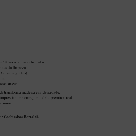
r 48 horas entre as fumadas
ntes da limpeza
(3x1 ou algodão)
actos
chama suave
di transforma madeira em identidade.
impressionar e entregar padrão premium real.
o comum.
Cachimbos Bertoldi
por
.