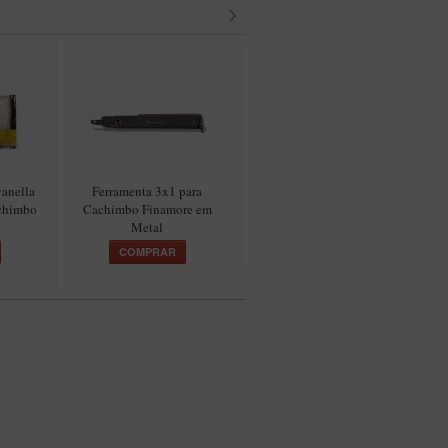
anella
Ferramenta 3x1 para
Fluido Volcano para Isqueiro
achimbo
Cachimbo Finamore em
133ml
Metal
COMPRAR
COMPRAR