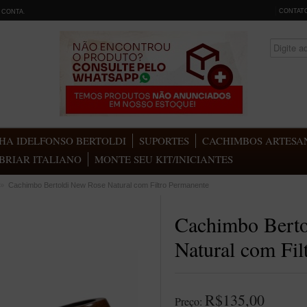
CONTAT
 CONTA
.
HA IDELFONSO BERTOLDI
SUPORTES
CACHIMBOS ARTESAN
BRIAR ITALIANO
MONTE SEU KIT/INICIANTES
»
Cachimbo Bertoldi New Rose Natural com Filtro Permanente
Cachimbo Bert
Natural com Fil
R$135,00
Preço: