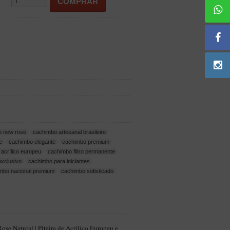
o new rose
cachimbo artesanal brasileiro
e
cachimbo elegante
cachimbo premium
 acrílico europeu
cachimbo filtro permanente
xclusivo
cachimbo para iniciantes
mbo nacional premium
cachimbo sofisticado
se Natural | Piteira de Acrílico Europeu e