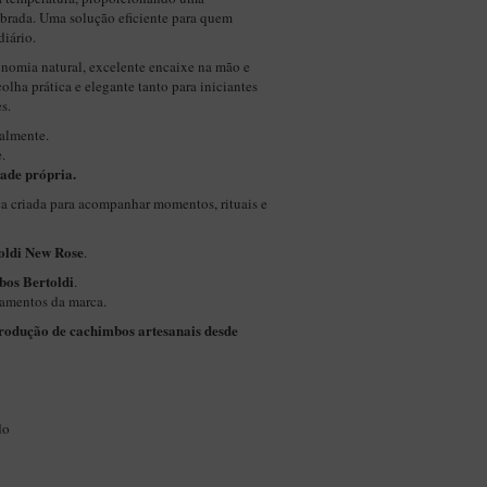
librada. Uma solução eficiente para quem
diário.
nomia natural, excelente encaixe na mão e
lha prática e elegante tanto para iniciantes
s.
almente.
.
ade própria.
 criada para acompanhar momentos, rituais e
oldi New Rose
.
bos Bertoldi
.
bamentos da marca.
produção de cachimbos artesanais desde
do