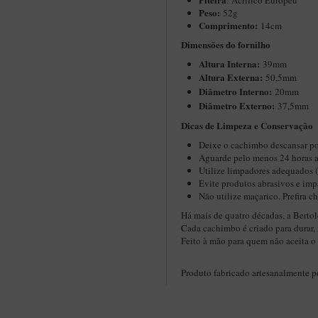
: Acrílico Europeu
Peso:
52g
Comprimento:
14cm
Dimensões do fornilho
Altura Interna:
39mm
Altura Externa:
50,5mm
Diâ
metro Interno:
20mm
Diâmetro Externo:
37,5mm
​​Dicas de Limpeza e Conservação
Deixe o cachimbo descansar po
Aguarde pelo menos 24 horas a
Utilize limpadores adequados 
Evite produtos abrasivos e imp
Não utilize maçarico. Prefira 
Há mais de quatro décadas, a Bertol
Cada cachimbo é criado para durar, 
Feito à mão para quem não aceita 
Produto fabricado artesanalmente 