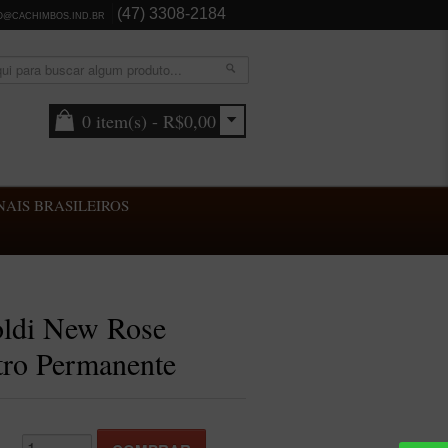
(47) 3308-2184
O@CACHIMBOS.IND.BR
0 item(s) - R$0,00
AIS BRASILEIROS
oldi New Rose
tro Permanente