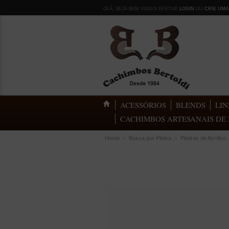
OLÁ, SEJA BEM VINDO! EFETUE
LOGIN
OU
CRIE UMA
ACESSÓRIOS
BLENDS
LIN
CACHIMBOS ARTESANAIS DE 
Home
»
Busca por Piteira
»
Piteiras de Acrílico