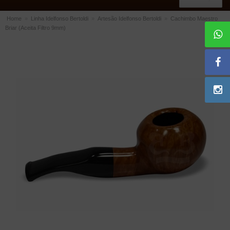
Home
»
Linha Idelfonso Bertoldi
»
Artesão Idelfonso Bertoldi
»
Cachimbo Maestro
Briar (Aceita Filtro 9mm)
ACESSÓRIOS
Dichavadores
Filtros para Cachimbo
Gás
Isqueiros
Suportes Bertoldi para Cachimbos
Piteiras para Cigarro
Limpadores para Cachimbo
Bolsas para Cachimbo
Cinzeiros
Cortadores de Charuto
Fluidos