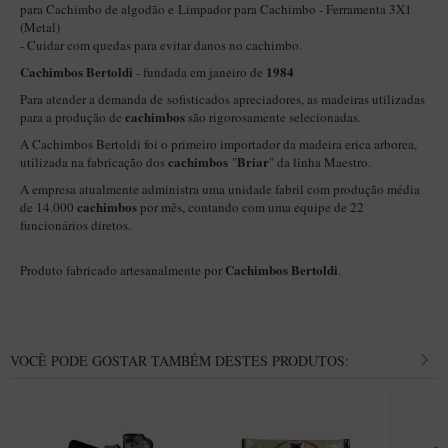
New Rose Polido
para Cachimbo de algodão
e
Limpador para Cachimbo - Ferramenta 3X1
(Metal)
Petrus
- Cuidar com quedas para evitar danos no cachimbo.
Cachimbos Bertoldi
1984
Piccolo
- fundada em janeiro de
Para atender a demanda de sofisticados apreciadores, as madeiras utilizadas
Premium
cachimbos
para a produção de
são rigorosamente selecionadas.
Sextavado
A Cachimbos Bertoldi foi o primeiro importador da madeira erica arborea,
cachimbos
Briar
utilizada na fabricação dos
"
" da linha Maestro.
Zuccardi
A empresa atualmente administra uma unidade fabril com produção média
Callia
cachimbos
de 14.000
por mês, contando com uma equipe de 22
funcionários diretos.
Encerado
Cachimbos Bertoldi
Hobby
Produto fabricado artesanalmente por
.
Speciale
BB Liso e Rústico
VOCÊ PODE GOSTAR TAMBÉM DESTES PRODUTOS:
Elite Longo
Barolo
CACHIMBOS ARTESANAIS DE BRIAR ITALIANO