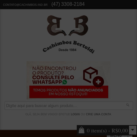
(47) 3308-2184
CONTATO@CACHIMBOS.IND.BR
OLÁ, SEJA BEM VINDO! EFETUE
LOGIN
OU
CRIE UMA CONTA
.
0 item(s) - R$0,00
MENU