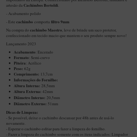
Cachimbos Bertoldi
artesão da
.
Itália Encerado
- Acabamento polido
Maestro Nacional
cachimbo
filtro 9mm
- Este
comporta
Maestro Nacional Encerado
cachimbo Maestro
Na compra do
, leve de brinde um saco protetor,
confeccionado em tecido macio que mantem o seu produto sempre novo!
Caboclo - 7 Voltas
Lançamento 2023
Cachimbeco
Acabamento
: Encerado
Formato
: Semi-curvo
Churchwarden
Piteira
: Acrílico
Fiore
Peso:
62g
Comprimento:
13,7cm
Giovanni
Informações do Fornilho:
Altura Interna:
28,5mm
Jateado
Altura Externa:
42mm
Diâ
metro Interno:
20,5mm
Luiggi
Diâmetro Externo:
51mm
Montana
Dicas de Limpeza:
- Se possível, deixe o cachimbo descansar por 48h antes de usá-lo
Mouton
novamente.
New Rose
- Esperar o cachimbo esfriar para fazer a limpeza do fornilho.
- Fazer a limpeza do cachimbo somente com os itens indicados:
Limpador