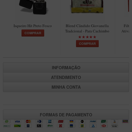
Maestro – Briar Italiano
Churchwarden – Briar Italiano
Jateado
Isqueiro Hit Preto Fosco
Blend Cândido Giovanella
Filt
Tradcional - Para Cachimbo
Ativad
COMPRAR
Maestro Compacto – Briar Italiano
MONTE SEU KIT/INICIANTES
COMPRAR
Blends Para Cachimbo
Cachimbos
INFORMAÇÃO
Limpadores para Cachimbo
ATENDIMENTO
Suportes
MINHA CONTA
Filtros
Isqueiros
FORMAS DE PAGAMENTO