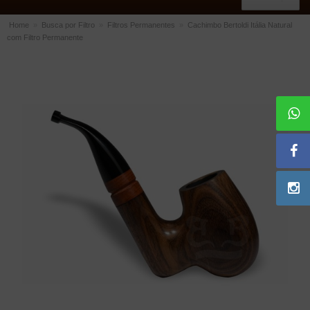
Home
»
Busca por Filtro
»
Filtros Permanentes
»
Cachimbo Bertoldi Itália Natural
com Filtro Permanente
ACESSÓRIOS
Dichavadores
Filtros para Cachimbo
Gás
Isqueiros
Suportes Bertoldi para Cachimbos
Piteiras para Cigarro
Limpadores para Cachimbo
Bolsas para Cachimbo
Cinzeiros
Cortadores de Charuto
Fluidos