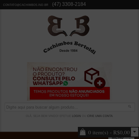
(47) 3308-2184
CONTATO@CACHIMBOS.IND.BR
OLÁ, SEJA BEM VINDO! EFETUE
LOGIN
OU
CRIE UMA CONTA
.
0 item(s) - R$0,00
MENU