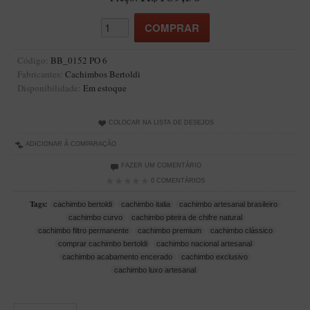
Artesão Idelfonso Bertoldi
SUPORTES
Suporte Botinha para 1 cachimbo
Código:
BB_0152 PO 6
Fabricantes:
Cachimbos Bertoldi
Suporte Churchwarden
Disponibilidade:
Em estoque
Suporte para 2 Cachimbos
Suporte Redondo
COLOCAR NA LISTA DE DESEJOS
Suporte Retangular
ADICIONAR À COMPARAÇÃO
FAZER UM COMENTÁRIO
CACHIMBOS ARTESANAIS BRASILEIROS
0 COMENTÁRIOS
Cachimbos com Anel
Tags:
cachimbo bertoldi
cachimbo italia
cachimbo artesanal brasileiro
Cachimbos Mini
cachimbo curvo
cachimbo piteira de chifre natural
cachimbo filtro permanente
cachimbo premium
cachimbo clássico
Elite
comprar cachimbo bertoldi
cachimbo nacional artesanal
Elite Nº 2
cachimbo acabamento encerado
cachimbo exclusivo
cachimbo luxo artesanal
Elite Polido
Giovanni Encerado