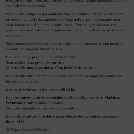
tradição Bertoldi, construída ao longo de décadas como referência nacional
New Rose Polido
em cachimbos artesanais.
Petrus
condensador de alumínio e filtro permanente
O conjunto composto por
favorece o controle da umidade e da temperatura, proporcionando uma
Piccolo
experiência mais fria, limpa e equilibrada. Uma solução clássica para
apreciadores que valorizam simplicidade, eficiência e tradição no uso do
Premium
cachimbo.
Sextavado
Seu formato curvo oferece excelente ergonomia, encaixe natural na mão e
conforto prolongado durante o uso.
Zuccardi
Cada unidade é produzida individualmente.
Callia
Sem moldes. Sem produção em série.
Você recebe uma peça única. Com identidade própria.
Encerado
Mais do que um cachimbo, uma peça criada para acompanhar momentos,
Hobby
histórias e tradições.
Bertoldi Itália
Este modelo integra a linha
.
Speciale
outros modelos de cachimbos Bertoldi
Anel Madeira
Explore
, como
,
BB Liso e Rústico
Sextavado
e outras linhas da marca.
Descubra diferentes formatos e acabamentos.
Elite Longo
Bertoldi. Tradição brasileira na produção de cachimbos artesanais
Barolo
desde 1984.
Especificações Técnicas
⚙️
CACHIMBOS ARTESANAIS DE BRIAR ITALIANO