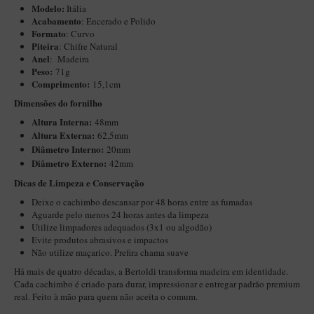
Modelo:
Itália
Maestro – Briar Italiano
Acabamento
: Encerado e Polido
Formato
: Curvo
Churchwarden – Briar Italiano
Piteira
: Chifre Natural
Jateado
Anel
: Madeira
Peso:
71g
Maestro Compacto – Briar Italiano
Comprimento:
15,1cm
Dimensões do fornilho
MONTE SEU KIT/INICIANTES
Altura Interna:
48mm
Blends Para Cachimbo
Altura Externa:
62,5mm
Cachimbos
Diâ
metro Interno:
20mm
Diâmetro Externo:
42mm
Limpadores para Cachimbo
​​Dicas de Limpeza e Conservação
Suportes
Deixe o cachimbo descansar por 48 horas entre as fumadas
Aguarde pelo menos 24 horas antes da limpeza
Filtros
Utilize limpadores adequados (3x1 ou algodão)
Evite produtos abrasivos e impactos
Isqueiros
Não utilize maçarico. Prefira chama suave
Há mais de quatro décadas, a Bertoldi transforma madeira em identidade.
Cada cachimbo é criado para durar, impressionar e entregar padrão premium
real. Feito à mão para quem não aceita o comum.