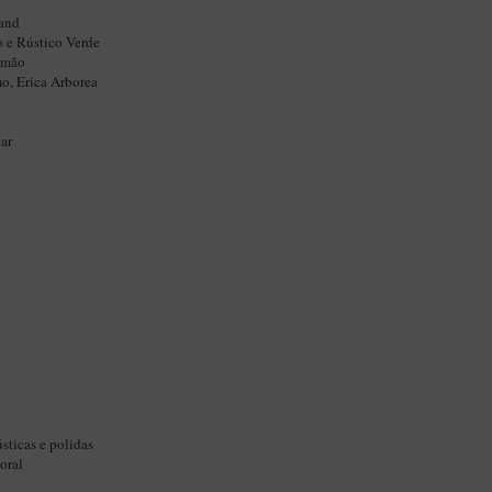
and
o e Rústico Verde
 mão
mo, Erica Arborea
ar
sticas e polidas
oral