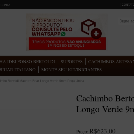
CONTAT
 CONTA
.
HA IDELFONSO BERTOLDI
SUPORTES
CACHIMBOS ARTESAN
BRIAR ITALIANO
MONTE SEU KIT/INICIANTES
imbo Bertoldi Maestro Briar Longo Verde 9mm Peça Única
Cachimbo Berto
Longo Verde 9
R$623,00
Preço: