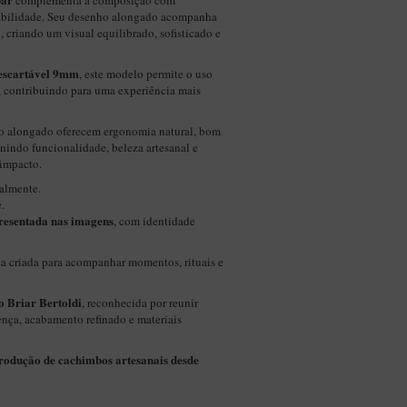
complementa a composição com
urabilidade. Seu desenho alongado acompanha
criando um visual equilibrado, sofisticado e
descartável 9mm
, este modelo permite o uso
a, contribuindo para uma experiência mais
 alongado oferecem ergonomia natural, bom
nindo funcionalidade, beleza artesanal e
 impacto.
almente.
.
resentada nas imagens
, com identidade
 criada para acompanhar momentos, rituais e
 Briar Bertoldi
, reconhecida por reunir
ença, acabamento refinado e materiais
produção de cachimbos artesanais desde