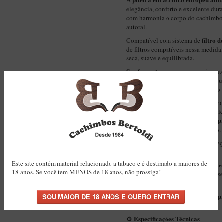
A
elegância, conforto e excelente d
com harmonia o corpo do cachimbo, 
autoral.
filtro 
Compatível com sistema de
de filtros compatíveis nessa medid
seca, suave e equilibrada.
Seu formato curvo
e o comprimento
encaixe na mão e conforto no uso, u
personalidade em uma peça de alto
Cada unidade é produzida individu
Sem moldes. Sem produção em série
Você recebe exatamente a peça ap
própria e características exclusivas.
Mais do que um cachimbo, uma peça
histórias.
Este site contém material relacionado a tabaco e é destinado a maiores de
Maestro
Este modelo integra a linha
18 anos. Se você tem MENOS de 18 anos, não prossiga!
cachimbos artesanais de maior pres
selecionados.
Bertoldi. Tradição brasileira na 
1984.
Especificações Técnicas
⚙️