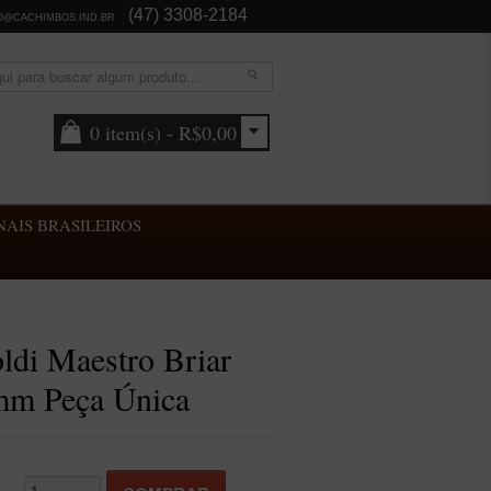
(47) 3308-2184
O@CACHIMBOS.IND.BR
0 item(s) - R$0,00
AIS BRASILEIROS
ldi Maestro Briar
mm Peça Única