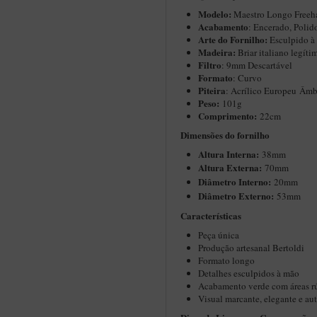
Modelo:
Maestro Longo Freeh
Acabamento
: Encerado, Polid
Arte do Fornilho:
Esculpido à
Madeira:
Briar italiano legíti
Filtro
: 9mm Descartável
Formato
: Curvo
Piteira
: Acrílico Europeu Âmb
Peso:
101g
Comprimento:
22cm
Dimensões do fornilho
Altura Interna:
38mm
Altura Externa:
70mm
Diâ
metro Interno:
20mm
Diâmetro Externo:
53mm
Características
Peça única
Produção artesanal Bertoldi
Formato longo
Detalhes esculpidos à mão
Acabamento verde com áreas rú
Visual marcante, elegante e aut