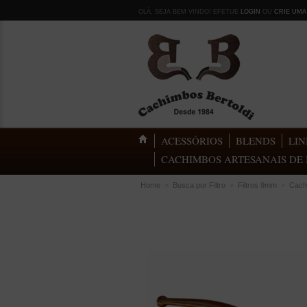
OLÁ, SEJA BEM VINDO! EFETUE
LOGIN
OU
CRIE UMA
ACESSÓRIOS
BLENDS
LIN
CACHIMBOS ARTESANAIS DE 
Home
»
Busca por Filtro
»
Filtros 9mm
»
Cach