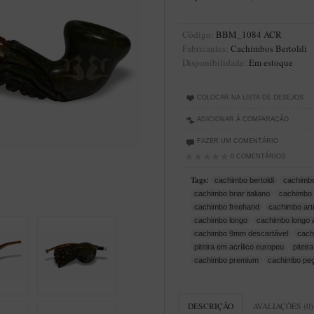
Código:
BBM_1084 ACR
Fabricantes:
Cachimbos Bertoldi
Disponibilidade:
Em estoque
COLOCAR NA LISTA DE DESEJOS
ADICIONAR À COMPARAÇÃO
FAZER UM COMENTÁRIO
0 COMENTÁRIOS
Tags:
cachimbo bertoldi
cachimb
cachimbo briar italiano
cachimbo 
cachimbo freehand
cachimbo arte
cachimbo longo
cachimbo longo 
cachimbo 9mm descartável
cach
piteira em acrílico europeu
piteir
cachimbo premium
cachimbo peç
DESCRIÇÃO
AVALIAÇÕES (0)