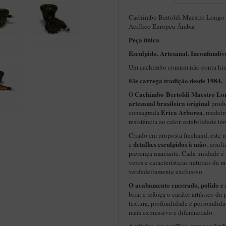
Cachimbo Bertoldi Maestro Longo Br
Acrílico Europeu Âmbar
Peça única
Esculpido. Artesanal. Inconfundíve
Um cachimbo comum não conta hist
Ele carrega tradição desde 1984.
Cachimbo Bertoldi
Maestro Lo
O
artesanal brasileira original
prod
Erica Arborea
consagrada
, madeir
resistência ao calor, estabilidade t
Criado em proposta freehand, este m
detalhes esculpidos à mão
e
, resul
presença marcante. Cada unidade é 
veios e características naturais da
verdadeiramente exclusivo.
O acabamento encerado, polido e 
briar e reforça o caráter artístico d
textura, profundidade e personalid
mais expressivo e diferenciado.
piteira em acrílico europeu âm