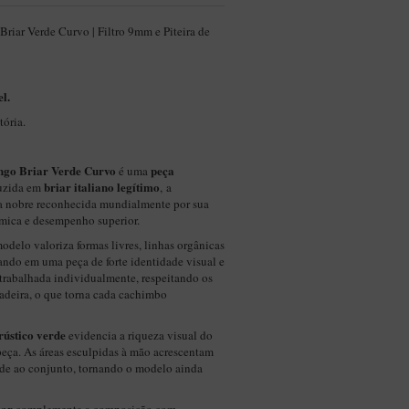
iar Verde Curvo | Filtro 9mm e Piteira de
l.
ória.
ngo Briar Verde Curvo
peça
é uma
briar italiano legítimo
uzida em
, a
a nobre reconhecida mundialmente por sua
érmica e desempenho superior.
odelo valoriza formas livres, linhas orgânicas
tando em uma peça de forte identidade visual e
trabalhada individualmente, respeitando os
 madeira, o que torna cada cachimbo
rústico verde
evidencia a riqueza visual do
a peça. As áreas esculpidas à mão acrescentam
ade ao conjunto, tornando o modelo ainda
bar