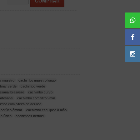
o maestro
cachimbo maestro longo
briar verde
cachimbo verde
sanal brasileiro
cachimbo curvo
artesanal
cachimbo com filtro 9mm
imbo com piteira de acrílico
a acrílico âmbar
cachimbo esculpido à mão
a única
cachimbos bertoldi