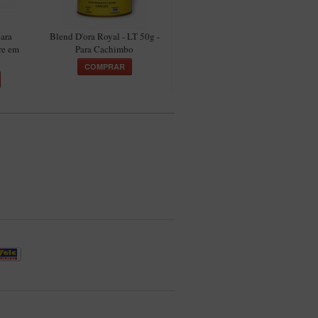
ara
Blend D'ora Royal - LT 50g -
Blend D'ora Golden Black -
B
re em
Para Cachimbo
LT 50g - Para Cachimbo
COMPRAR
COMPRAR