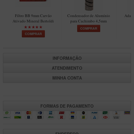
Maestro – Briar Italiano
Churchwarden – Briar Italiano
Filtro BB 9mm Carvão
Condensador de Alumínio
Adapt
Ativado Mineral Bertoldi
para Cachimbo 4,5mm
C
Jateado
COMPRAR
COMPRAR
Maestro Compacto – Briar Italiano
MONTE SEU KIT/INICIANTES
Blends Para Cachimbo
INFORMAÇÃO
Cachimbos
ATENDIMENTO
Limpadores para Cachimbo
MINHA CONTA
Suportes
Filtros
Isqueiros
FORMAS DE PAGAMENTO
ENDEREÇO