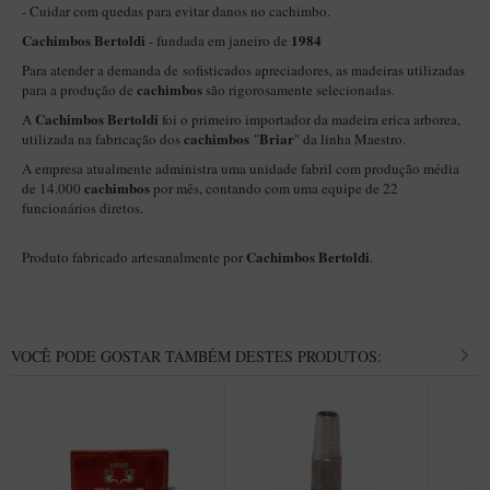
New Rose Polido
- Cuidar com quedas para evitar danos no cachimbo.
Cachimbos Bertoldi
1984
- fundada em janeiro de
Petrus
Para atender a demanda de sofisticados apreciadores, as madeiras utilizadas
Piccolo
cachimbos
para a produção de
são rigorosamente selecionadas.
Premium
Cachimbos Bertoldi
A
foi o primeiro importador da madeira erica arborea,
cachimbos
Briar
utilizada na fabricação dos
"
" da linha Maestro.
Sextavado
A empresa atualmente administra uma unidade fabril com produção média
Zuccardi
cachimbos
de 14.000
por mês, contando com uma equipe de 22
funcionários diretos.
Callia
Cachimbos Bertoldi
Produto fabricado artesanalmente por
.
Encerado
Hobby
Speciale
VOCÊ PODE GOSTAR TAMBÉM DESTES PRODUTOS:
BB Liso e Rústico
Elite Longo
Barolo
CACHIMBOS ARTESANAIS DE BRIAR ITALIANO