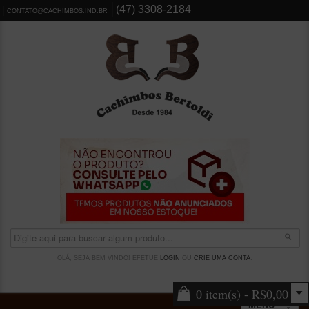
(47) 3308-2184
CONTATO@CACHIMBOS.IND.BR
OLÁ, SEJA BEM VINDO! EFETUE
LOGIN
OU
CRIE UMA CONTA
.
0 item(s) - R$0,00
MENU