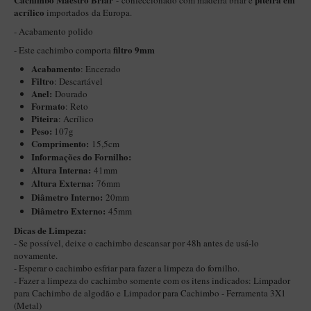
- confeccionado com madeira briar e
acrílico
importados da Europa.
Itália Encerado
- Acabamento polido
Maestro Nacional
filtro 9mm
- Este cachimbo comporta
Maestro Nacional Encerado
Acabamento
: Encerado
Filtro
: Descartável
Caboclo - 7 Voltas
Anel:
Dourado
Formato
: Reto
Cachimbeco
Piteira
: Acrílico
Peso:
107g
Churchwarden
Comprimento:
15,5cm
Fiore
Informações do Fornilho:
Altura Interna:
41mm
Giovanni
Altura Externa:
76mm
Diâ
metro Interno:
20mm
Jateado
Diâmetro Externo:
45mm
Luiggi
Dicas de Limpeza:
- Se possível, deixe o cachimbo descansar por 48h antes de usá-lo
Montana
novamente.
- Esperar o cachimbo esfriar para fazer a limpeza do fornilho.
Mouton
- Fazer a limpeza do cachimbo somente com os itens indicados:
Limpador
New Rose
para Cachimbo de algodão
e
Limpador para Cachimbo - Ferramenta 3X1
(Metal)