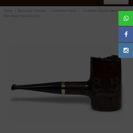
Home
»
Busca por Formato
»
Cachimbos Retos
»
Cachimbo Maestro Briar (Aceita
Filtro 9mm) Piteira Acrílico
ACESSÓRIOS
Dichavadores
Filtros para Cachimbo
Gás
Isqueiros
Suportes Bertoldi para Cachimbos
Piteiras para Cigarro
Limpadores para Cachimbo
Bolsas para Cachimbo
Cinzeiros
Cortadores de Charuto
Fluidos