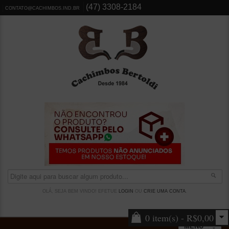
(47) 3308-2184
CONTATO@CACHIMBOS.IND.BR
OLÁ, SEJA BEM VINDO! EFETUE
LOGIN
OU
CRIE UMA CONTA
.
0 item(s) - R$0,00
MENU