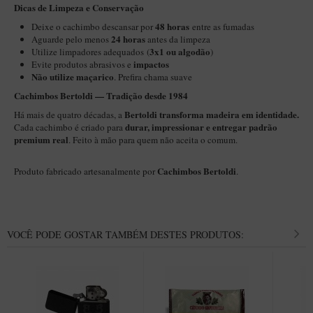
Dicas de Limpeza e Conservação
Maestro – Briar Italiano
48 horas
Deixe o cachimbo descansar por
entre as fumadas
Churchwarden – Briar Italiano
24 horas
Aguarde pelo menos
antes da limpeza
3x1 ou algodão
Utilize limpadores adequados (
)
Jateado
impactos
Evite produtos abrasivos e
Não utilize maçarico
. Prefira chama suave
Maestro Compacto – Briar Italiano
Cachimbos Bertoldi
—
Tradição desde 1984
MONTE SEU KIT/INICIANTES
Bertoldi transforma madeira em identidade.
Há mais de quatro décadas, a
Blends Para Cachimbo
durar, impressionar e entregar padrão
Cada cachimbo é criado para
premium real
. Feito à mão para quem não aceita o comum.
Cachimbos
Cachimbos Bertoldi
Limpadores para Cachimbo
Produto fabricado artesanalmente por
.
Suportes
Filtros
VOCÊ PODE GOSTAR TAMBÉM DESTES PRODUTOS:
Isqueiros