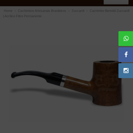
Home
»
Cachimbos Artesanais Brasileiros
»
Zuccardi
»
Cachimbo Bertoldi Zuccardi
| Acrílico Filtro Permanente
ACESSÓRIOS
Dichavadores
Filtros para Cachimbo
Gás
Isqueiros
Suportes Bertoldi para Cachimbos
Piteiras para Cigarro
Limpadores para Cachimbo
Bolsas para Cachimbo
Cinzeiros
Cortadores de Charuto
Fluidos