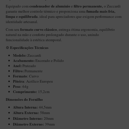
New Rose Polido
condensador de alumínio
filtro permanente,
Equipado com
e
o Zuccardi
fumada mais fria,
Petrus
garante melhor controle térmico e proporciona uma
limpa e equilibrada
. ideal para apreciadores que exigem performance com
Piccolo
identidade artesanal.
formato curvo clássico
Com seu
, entrega ótima ergonomia, equilíbrio
Premium
natural na mão e conforto prolongado durante o uso, unindo
Sextavado
funcionalidade à estética atemporal.
Especificações Técnicas
⚙️
Zuccardi
Modelo:
Zuccardi
Callia
Acabamento:
Encerado e Polido
Anel:
Prateado
Encerado
Filtro:
Permanente
Formato
: Curvo
Hobby
Piteira
: Acrílico Europeu
Peso
: 64g
Speciale
Comprimento:
15,2cm
BB Liso e Rústico
Dimensões do Fornilho
Elite Longo
Altura Interna:
44,5mm
Altura Externa:
58mm
Barolo
Diâ
metro Interno:
20mm
Diâmetro Externo:
39mm
CACHIMBOS ARTESANAIS DE BRIAR ITALIANO