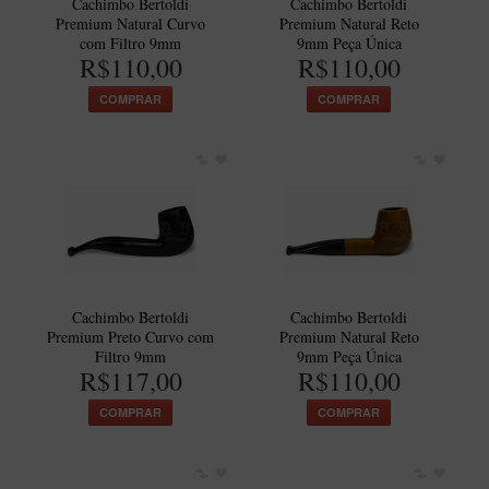
Cachimbo Bertoldi
Cachimbo Bertoldi
Premium Natural Curvo
Premium Natural Reto
Itália Encerado
com Filtro 9mm
9mm Peça Única
R$110,00
R$110,00
Maestro Nacional
Maestro Nacional Encerado
COMPRAR
COMPRAR
Caboclo - 7 Voltas
Cachimbeco
Churchwarden
Fiore
Giovanni
Jateado
Cachimbo Bertoldi
Cachimbo Bertoldi
Premium Preto Curvo com
Premium Natural Reto
Luiggi
Filtro 9mm
9mm Peça Única
R$117,00
R$110,00
Montana
COMPRAR
COMPRAR
Mouton
New Rose