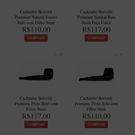
BLENDS
Cachimbo Bertoldi
Cachimbo Bertoldi
Blend Kumbaya
Premium Natural Escuro
Premium Natural Reto
Blends Para Cachimbo
Reto com Filtro 9mm
9mm Peça Única
R$110,00
R$117,00
Blends Para Enrolar
COMPRAR
COMPRAR
Cândido Giovanella
D'ora
Doctor Pipe
Geróss
Irlandez
Nacionais
Cachimbo Bertoldi
Cachimbo Bertoldi
Sasso
Premium Preto Reto com
Premium Preto Reto com
Filtro 9mm
Filtro 9mm
Havana
R$117,00
R$110,00
Finamore
COMPRAR
COMPRAR
LINHA IDELFONSO BERTOLDI