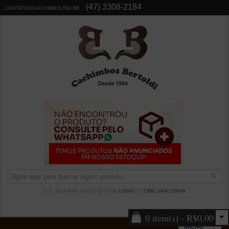
(47) 3308-2184
CONTATO@CACHIMBOS.IND.BR
OLÁ, SEJA BEM VINDO! EFETUE
LOGIN
OU
CRIE UMA CONTA
.
0 item(s) - R$0,00
MENU