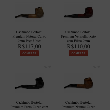
New Rose Polido
Petrus
Piccolo
Premium
Cachimbo Bertoldi
Cachimbo Bertoldi
Sextavado
Premium Natural Curvo
Premium Vermelho Reto
9mm Peça Única
com Filtro 9mm
Zuccardi
R$117,00
R$110,00
Callia
COMPRAR
COMPRAR
Encerado
Hobby
Speciale
BB Liso e Rústico
Elite Longo
Barolo
Cachimbo Bertoldi
Cachimbo Bertoldi
CACHIMBOS ARTESANAIS DE BRIAR ITALIANO
Premium Preto Curvo com
Premium Natural Curvo