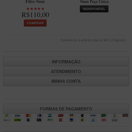
Filtro 9mm
9mm Peça Única
Maestro – Briar Italiano
INDISPONÍVEL
R$110,00
Churchwarden – Briar Italiano
COMPRAR
Jateado
Maestro Compacto – Briar Italiano
Exibindo de
1 a 14
do total de
14
|
1
Página(s)
MONTE SEU KIT/INICIANTES
Blends Para Cachimbo
INFORMAÇÃO
Cachimbos
ATENDIMENTO
Limpadores para Cachimbo
MINHA CONTA
Suportes
Filtros
Isqueiros
FORMAS DE PAGAMENTO