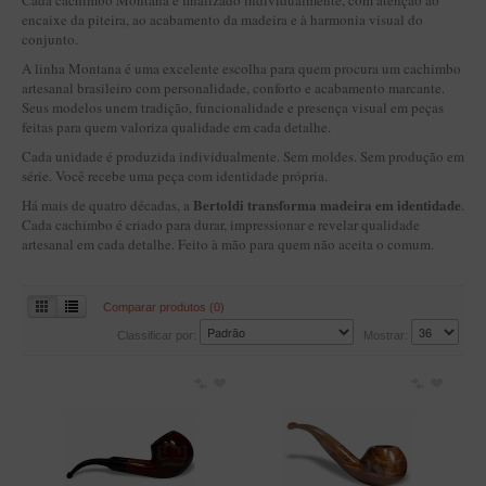
Cada cachimbo Montana é finalizado individualmente, com atenção ao
BLENDS
encaixe da piteira, ao acabamento da madeira e à harmonia visual do
conjunto.
Blend Kumbaya
A linha Montana é uma excelente escolha para quem procura um cachimbo
Blends Para Cachimbo
artesanal brasileiro com personalidade, conforto e acabamento marcante.
Seus modelos unem tradição, funcionalidade e presença visual em peças
Blends Para Enrolar
feitas para quem valoriza qualidade em cada detalhe.
Cândido Giovanella
Cada unidade é produzida individualmente. Sem moldes. Sem produção em
série. Você recebe uma peça com identidade própria.
D'ora
Bertoldi transforma madeira em identidade
Há mais de quatro décadas, a
.
Doctor Pipe
Cada cachimbo é criado para durar, impressionar e revelar qualidade
artesanal em cada detalhe. Feito à mão para quem não aceita o comum.
Geróss
Irlandez
Comparar produtos (0)
Nacionais
Classificar por:
Mostrar:
Sasso
Havana
Finamore
LINHA IDELFONSO BERTOLDI