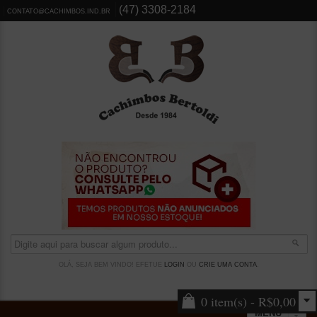
(47) 3308-2184
CONTATO@CACHIMBOS.IND.BR
OLÁ, SEJA BEM VINDO! EFETUE
LOGIN
OU
CRIE UMA CONTA
.
0 item(s) - R$0,00
MENU