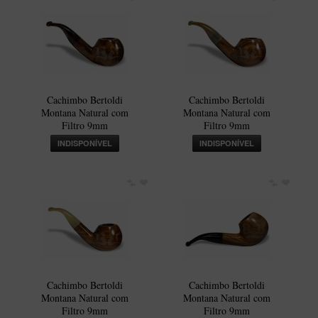
Maestro – Briar Italiano
Churchwarden – Briar Italiano
Jateado
Maestro Compacto – Briar Italiano
Cachimbo Bertoldi
Cachimbo Bertoldi
MONTE SEU KIT/INICIANTES
Montana Natural com
Montana Natural com
Filtro 9mm
Filtro 9mm
Blends Para Cachimbo
INDISPONÍVEL
INDISPONÍVEL
Cachimbos
Limpadores para Cachimbo
Suportes
Filtros
Isqueiros
Cachimbo Bertoldi
Cachimbo Bertoldi
Montana Natural com
Montana Natural com
Filtro 9mm
Filtro 9mm