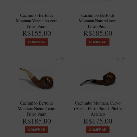
Artesão Idelfonso Bertoldi
SUPORTES
Cachimbo Bertoldi
Cachimbo Bertoldi
Montana Vermelho com
Montana Natural com
Suporte Botinha para 1 cachimbo
Filtro 9mm
Filtro 9mm
R$155,00
R$185,00
Suporte Churchwarden
COMPRAR
COMPRAR
Suporte para 2 Cachimbos
Suporte Redondo
Suporte Retangular
CACHIMBOS ARTESANAIS BRASILEIROS
Cachimbos com Anel
Cachimbos Mini
Cachimbo Bertoldi
Cachimbo Montana Curvo
Elite
Montana Natural com
(Aceita Filtro 9mm) Piteira
Filtro 9mm
Acrílico
Elite Nº 2
R$185,00
R$175,00
Elite Polido
COMPRAR
COMPRAR
Giovanni Encerado