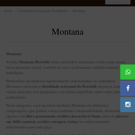
Home
»
Cachimbos Artesanais Brasileiros
»
Montana
ACESSÓRIOS
Montana
Dichavadores
Filtros para Cachimbo
Gás
Montana
Isqueiros
Montana Bertoldi
A linha
reúne cachimbos artesanais criados para quem
busca presença visual, conforto no uso e acabamento cuidadosamente
Suportes Bertoldi para Cachimbos
trabalhado.
Piteiras para Cigarro
Produzidos em madeiras rigorosamente selecionadas, os cachimbos
identidade artesanal da Bertoldi
Montana valorizam a
em peças com
Limpadores para Cachimbo
visual marcante, boa proporção e excelente equilíbrio entre corpo, piteira e
acabamento.
Bolsas para Cachimbo
Nesta categoria, você encontra modelos Montana em diferentes
Cinzeiros
composições, que podem variar conforme a disponibilidade, incluindo
filtro permanente ou filtro descartável 9mm
piteiras
opções com
, além de
Cortadores de Charuto
em chifre natural, acrílico europeu, resina
ou outros materiais
selecionados para cada peça.
Fluidos