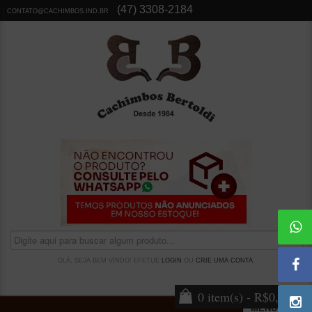
(47) 3308-2184
CONTATO@CACHIMBOS.IND.BR
OLÁ, SEJA BEM VINDO! EFETUE
LOGIN
OU
CRIE UMA CONTA
.
0 item(s) - R$0,00
MENU