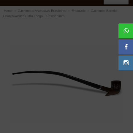
Home
»
Cachimbos Artesanais Brasileiros
»
Encerado
»
Cachimbo Bertoldi
Churchwarden Extra Longo – Resina 9mm
ACESSÓRIOS
Dichavadores
Filtros para Cachimbo
Gás
Isqueiros
Suportes Bertoldi para Cachimbos
Piteiras para Cigarro
Limpadores para Cachimbo
Bolsas para Cachimbo
Cinzeiros
Cortadores de Charuto
Fluidos