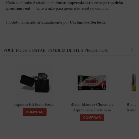
durar, impressionar e entregar padrão
Cada cachimbo é criado para
Maestro – Briar Italiano
premium real
— feito à mão para quem não aceita o comum.
Churchwarden – Briar Italiano
Cachimbos Bertoldi
Produto fabricado artesanalmente por
.
Jateado
Maestro Compacto – Briar Italiano
MONTE SEU KIT/INICIANTES
VOCÊ PODE GOSTAR TAMBÉM DESTES PRODUTOS:
Blends Para Cachimbo
Cachimbos
Limpadores para Cachimbo
Suportes
Filtros
Isqueiro Hit Preto Fosco
Blend Irlandez Chocolate
Blend 
Isqueiros
Alpino para Cachimbo
Tradcio
COMPRAR
COMPRAR