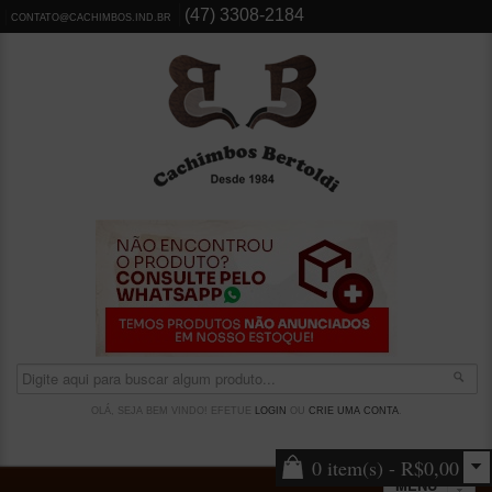
(47) 3308-2184
CONTATO@CACHIMBOS.IND.BR
OLÁ, SEJA BEM VINDO! EFETUE
LOGIN
OU
CRIE UMA CONTA
.
0 item(s) - R$0,00
MENU