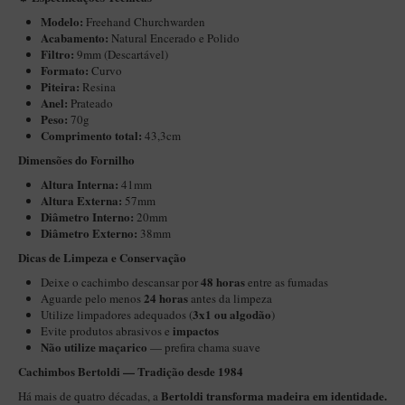
New Rose Polido
Modelo:
Freehand Churchwarden
Petrus
Acabamento:
Natural Encerado e Polido
Filtro:
9mm (Descartável)
Piccolo
Formato:
Curvo
Piteira:
Resina
Premium
Anel:
Prateado
Peso:
70g
Sextavado
Comprimento total:
43,3cm
Zuccardi
Dimensões do Fornilho
Altura Interna:
Callia
41mm
Altura Externa:
57mm
Encerado
Diâmetro Interno:
20mm
Diâmetro Externo:
38mm
Hobby
​​Dicas de Limpeza e Conservação
Speciale
48 horas
Deixe o cachimbo descansar por
entre as fumadas
24 horas
Aguarde pelo menos
antes da limpeza
BB Liso e Rústico
3x1 ou algodão
Utilize limpadores adequados (
)
impactos
Evite produtos abrasivos e
Elite Longo
Não utilize maçarico
— prefira chama suave
Barolo
Cachimbos Bertoldi — Tradição desde 1984
CACHIMBOS ARTESANAIS DE BRIAR ITALIANO
Bertoldi transforma madeira em identidade.
Há mais de quatro décadas, a