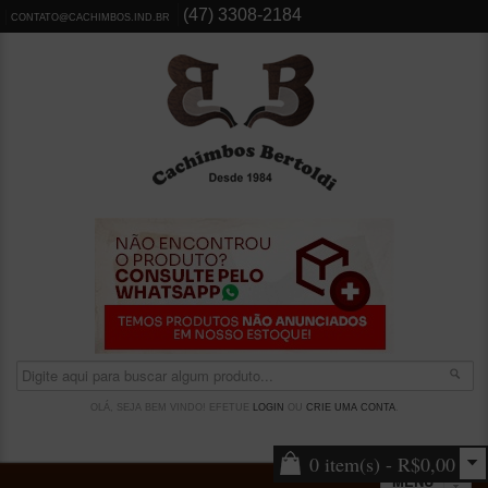
(47) 3308-2184
CONTATO@CACHIMBOS.IND.BR
OLÁ, SEJA BEM VINDO! EFETUE
LOGIN
OU
CRIE UMA CONTA
.
0 item(s) - R$0,00
MENU