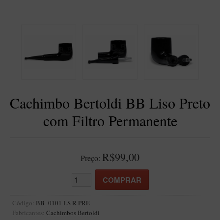
BLENDS
Blend Kumbaya
Blends Para Cachimbo
Blends Para Enrolar
Cândido Giovanella
D'ora
Cachimbo Bertoldi BB Liso Preto
Doctor Pipe
com Filtro Permanente
Geróss
Irlandez
Nacionais
R$99,00
Preço:
Sasso
Havana
Finamore
Código:
BB_0101 LS R PRE
Fabricantes:
Cachimbos Bertoldi
LINHA IDELFONSO BERTOLDI