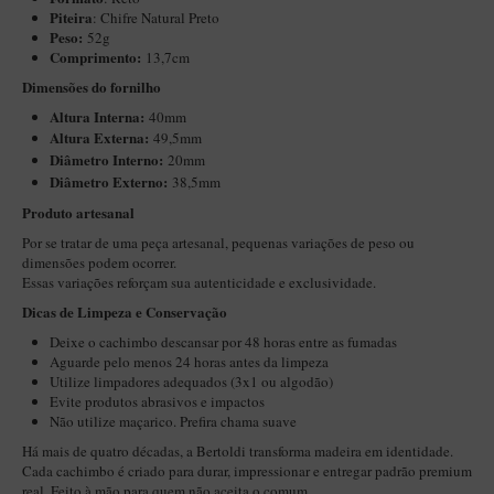
Piteira
:
Chifre Natural Preto
Maestro – Briar Italiano
Peso:
52g
Churchwarden – Briar Italiano
Comprimento:
13,7cm
Dimensões do fornilho
Jateado
Altura Interna:
40mm
Maestro Compacto – Briar Italiano
Altura Externa:
49,5mm
Diâ
metro Interno:
20mm
MONTE SEU KIT/INICIANTES
Diâmetro Externo:
38,5mm
Blends Para Cachimbo
Produto artesanal
Cachimbos
Por se tratar de uma peça artesanal, pequenas variações de peso ou
dimensões podem ocorrer.
Limpadores para Cachimbo
Essas variações reforçam sua autenticidade e exclusividade.
Suportes
Dicas de Limpeza e Conservação
Deixe o cachimbo descansar por 48 horas entre as fumadas
Filtros
Aguarde pelo menos 24 horas antes da limpeza
Isqueiros
Utilize limpadores adequados (3x1 ou algodão)
Evite produtos abrasivos e impactos
Não utilize maçarico. Prefira chama suave
Há mais de quatro décadas, a Bertoldi transforma madeira em identidade.
Cada cachimbo é criado para durar, impressionar e entregar padrão premium
real. Feito à mão para quem não aceita o comum.