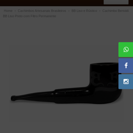
Home
»
Cachimbos Artesanais Brasileiros
»
BB Liso e Rústico
»
Cachimbo Bertoldi
BB Liso Preto com Filtro Permanente
ACESSÓRIOS
Dichavadores
Filtros para Cachimbo
Gás
Isqueiros
Suportes Bertoldi para Cachimbos
Piteiras para Cigarro
Limpadores para Cachimbo
Bolsas para Cachimbo
Cinzeiros
Cortadores de Charuto
Fluidos