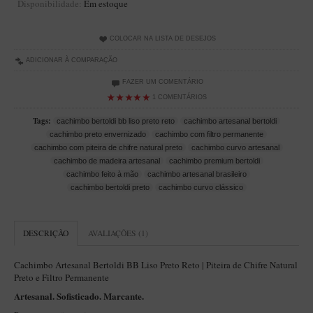
Disponibilidade:
Em estoque
Artesão Idelfonso Bertoldi
SUPORTES
COLOCAR NA LISTA DE DESEJOS
Suporte Botinha para 1 cachimbo
ADICIONAR À COMPARAÇÃO
Suporte Churchwarden
FAZER UM COMENTÁRIO
1 COMENTÁRIOS
Suporte para 2 Cachimbos
Tags:
cachimbo bertoldi bb liso preto reto
cachimbo artesanal bertoldi
Suporte Redondo
cachimbo preto envernizado
cachimbo com filtro permanente
Suporte Retangular
cachimbo com piteira de chifre natural preto
cachimbo curvo artesanal
cachimbo de madeira artesanal
cachimbo premium bertoldi
CACHIMBOS ARTESANAIS BRASILEIROS
cachimbo feito à mão
cachimbo artesanal brasileiro
cachimbo bertoldi preto
cachimbo curvo clássico
Cachimbos com Anel
Cachimbos Mini
DESCRIÇÃO
AVALIAÇÕES (1)
Elite
Elite Nº 2
Cachimbo Artesanal Bertoldi BB Liso Preto Reto | Piteira de Chifre Natural
Preto e Filtro Permanente
Elite Polido
Artesanal. Sofisticado. Marcante.
Giovanni Encerado