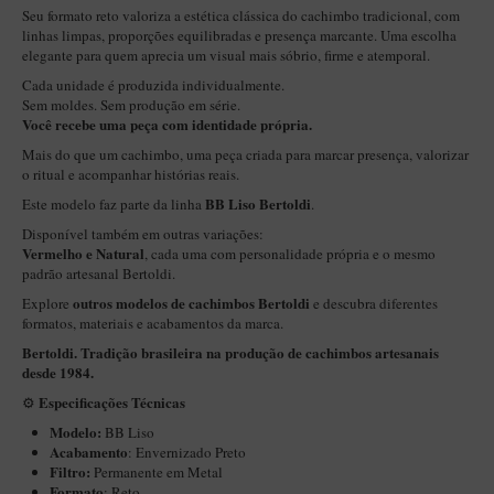
New Rose Polido
Seu formato reto valoriza a estética clássica do cachimbo tradicional, com
linhas limpas, proporções equilibradas e presença marcante. Uma escolha
Petrus
elegante para quem aprecia um visual mais sóbrio, firme e atemporal.
Piccolo
Cada unidade é produzida individualmente.
Sem moldes. Sem produção em série.
Premium
Você recebe uma peça com identidade própria.
Sextavado
Mais do que um cachimbo, uma peça criada para marcar presença, valorizar
o ritual e acompanhar histórias reais.
Zuccardi
BB Liso Bertoldi
Este modelo faz parte da linha
.
Callia
Disponível também em outras variações:
Vermelho e Natural
, cada uma com personalidade própria e o mesmo
Encerado
padrão artesanal Bertoldi.
Hobby
outros modelos de cachimbos Bertoldi
Explore
e descubra diferentes
formatos, materiais e acabamentos da marca.
Speciale
Bertoldi. Tradição brasileira na produção de cachimbos artesanais
BB Liso e Rústico
desde 1984.
Especificações Técnicas
⚙️
Elite Longo
Modelo:
BB Liso
Barolo
Acabamento
: Envernizado Preto
Filtro:
Permanente em Metal
CACHIMBOS ARTESANAIS DE BRIAR ITALIANO
Formato
: Reto