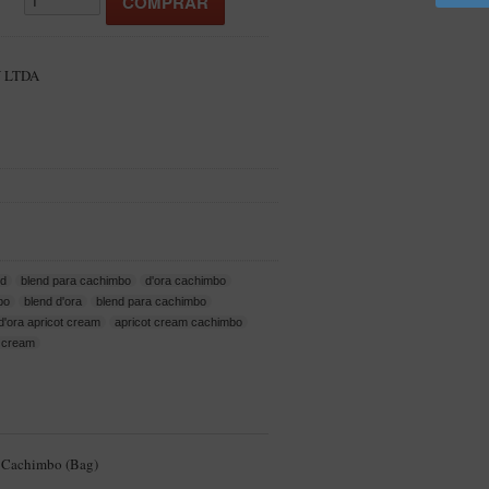
 LTDA
nd
blend para cachimbo
d'ora cachimbo
bo
blend d'ora
blend para cachimbo
d'ora apricot cream
apricot cream cachimbo
t cream
 Cachimbo (Bag)