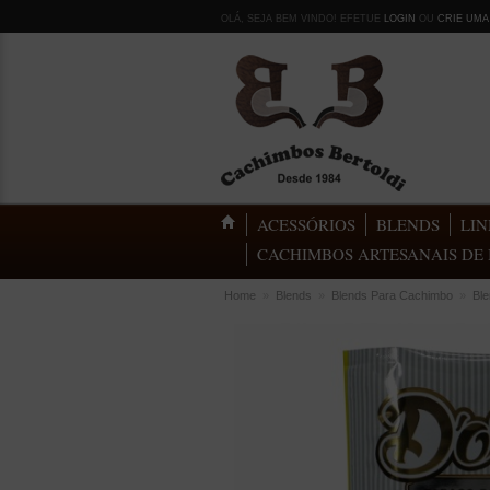
OLÁ, SEJA BEM VINDO! EFETUE
LOGIN
OU
CRIE UMA
ACESSÓRIOS
BLENDS
LIN
CACHIMBOS ARTESANAIS DE 
Home
»
Blends
»
Blends Para Cachimbo
»
Ble