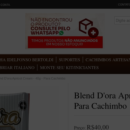
CONTAT
 CONTA
.
HA IDELFONSO BERTOLDI
SUPORTES
CACHIMBOS ARTESAN
BRIAR ITALIANO
MONTE SEU KIT/INICIANTES
nd D'ora Apricot Cream - 40g - Para Cachimbo
Blend D'ora Apr
Para Cachimbo
R$40,00
Preço: