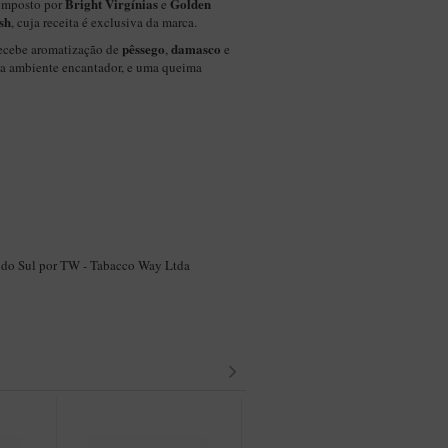
Bright Virgínias
Golden
omposto por
e
sh
, cuja receita é exclusiva da marca.
pêssego
damasco
ecebe aromatização de
,
e
a ambiente encantador, e uma queima
 do Sul por TW - Tabacco Way Ltda