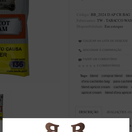
Código:
BB_2024 D AP CR BAG
Fabricantes:
TW - TABACCO WAY
Disponibilidade:
Em estoque
COLOCAR NA LISTA DE DESEJOS
ADICIONAR À COMPARAÇÃO
FAZER UM COMENTÁRIO
0 COMENTÁRIOS
Tags:
blend
comprar blend
ble
d'ora cachimbo bag
para cachim
blend apricot cream
cachimbo
apricot cream
blend d'ora aprico
DESCRIÇÃO
AVALIAÇÕES (0)
Blend D'ora Apricot Cream
- Para