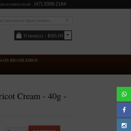
(47) 3308-2184
O@CACHIMBOS.IND.BR
0 item(s) - R$0,00
AIS BRASILEIROS
icot Cream - 40g -