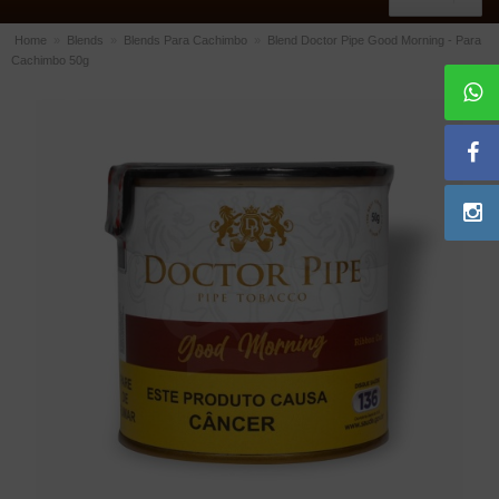
Home
»
Blends
»
Blends Para Cachimbo
»
Blend Doctor Pipe Good Morning - Para
Cachimbo 50g
ACESSÓRIOS
Dichavadores
Filtros para Cachimbo
Gás
Isqueiros
Suportes Bertoldi para Cachimbos
Piteiras para Cigarro
Limpadores para Cachimbo
Bolsas para Cachimbo
Cinzeiros
Cortadores de Charuto
Fluidos