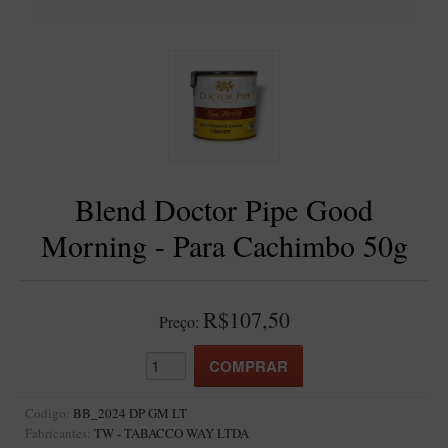
BLENDS
Blend Kumbaya
Blends Para Cachimbo
Blends Para Enrolar
Cândido Giovanella
D'ora
Blend Doctor Pipe Good
Doctor Pipe
Morning - Para Cachimbo 50g
Geróss
Irlandez
Nacionais
R$107,50
Preço:
Sasso
Havana
Finamore
Código:
BB_2024 DP GM LT
Fabricantes:
TW - TABACCO WAY LTDA
LINHA IDELFONSO BERTOLDI