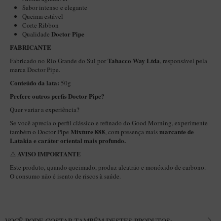
New Rose Polido
Sabor intenso e elegante
Queima estável
Petrus
Corte Ribbon
Doctor Pipe
Qualidade
Piccolo
FABRICANTE
Premium
Tabacco Way Ltda
Fabricado no Rio Grande do Sul por
, responsável pela
Sextavado
marca Doctor Pipe.
Conteúdo da lata:
50g
Zuccardi
Prefere outros perfis Doctor Pipe?
Callia
Quer variar a experiência?
Encerado
Se você aprecia o perfil clássico e refinado do Good Morning, experimente
Mixture 888
marcante de
também o Doctor Pipe
, com presença mais
Hobby
Latakia e caráter oriental mais profundo.
Speciale
AVISO IMPORTANTE
⚠️
BB Liso e Rústico
Este produto, quando queimado, produz alcatrão e monóxido de carbono.
O consumo não é isento de riscos à saúde.
Elite Longo
Barolo
CACHIMBOS ARTESANAIS DE BRIAR ITALIANO
VOCÊ PODE GOSTAR TAMBÉM DESTES PRODUTOS: