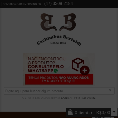
(47) 3308-2184
CONTATO@CACHIMBOS.IND.BR
OLÁ, SEJA BEM VINDO! EFETUE
LOGIN
OU
CRIE UMA CONTA
.
0 item(s) - R$0,00
MENU