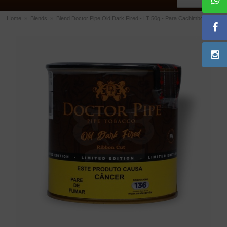
Home
»
Blends
»
Blend Doctor Pipe Old Dark Fired - LT 50g - Para Cachimbo
ACESSÓRIOS
Dichavadores
Filtros para Cachimbo
Gás
Isqueiros
Suportes Bertoldi para Cachimbos
Piteiras para Cigarro
Limpadores para Cachimbo
Bolsas para Cachimbo
Cinzeiros
Cortadores de Charuto
Fluidos