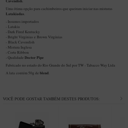
Cavendish
.
Itália Encerado
Uma ótima opção para cachimbeiros que queiram iniciar nas misturas
Latakiadas
.
Maestro Nacional
- Insumos importados
Maestro Nacional Encerado
-
Latakia
- Dark Fired Kentucky
Caboclo - 7 Voltas
-
Bright Virgínias
e
Brown Virgínias
-
Black Cavendish
Cachimbeco
- Mistura Inglesa
- Corte Ribbon
Churchwarden
Doctor Pipe
- Qualidade
Fiore
Fabricado no estado do Rio Grande do Sul por TW - Tabacco Way Ltda
blend
A lata contém 50g de
.
Giovanni
Jateado
Luiggi
VOCÊ PODE GOSTAR TAMBÉM DESTES PRODUTOS:
Montana
Mouton
New Rose