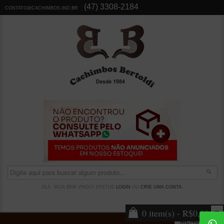
(47) 3308-2184
CONTATO@CACHIMBOS.IND.BR
OLÁ, SEJA BEM VINDO! EFETUE
LOGIN
OU
CRIE UMA CONTA
.
0 item(s) - R$0,00
MENU