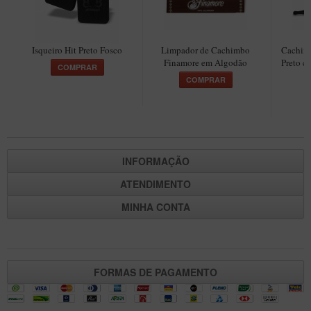
New Rose Polido
Petrus
Piccolo
Isqueiro Hit Preto Fosco
Limpador de Cachimbo
Cachimb
Finamore em Algodão
Preto c
COMPRAR
Premium
COMPRAR
Sextavado
Zuccardi
Callia
INFORMAÇÃO
Encerado
ATENDIMENTO
Hobby
MINHA CONTA
Speciale
BB Liso e Rústico
Elite Longo
FORMAS DE PAGAMENTO
Barolo
CACHIMBOS ARTESANAIS DE BRIAR ITALIANO