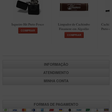
New Rose Polido
Petrus
Piccolo
Isqueiro Hit Preto Fosco
Limpador de Cachimbo
Cachimb
Premium
Finamore em Algodão
Preto c
COMPRAR
Sextavado
COMPRAR
Zuccardi
Callia
Encerado
INFORMAÇÃO
Hobby
ATENDIMENTO
Speciale
MINHA CONTA
BB Liso e Rústico
Elite Longo
Barolo
FORMAS DE PAGAMENTO
CACHIMBOS ARTESANAIS DE BRIAR ITALIANO