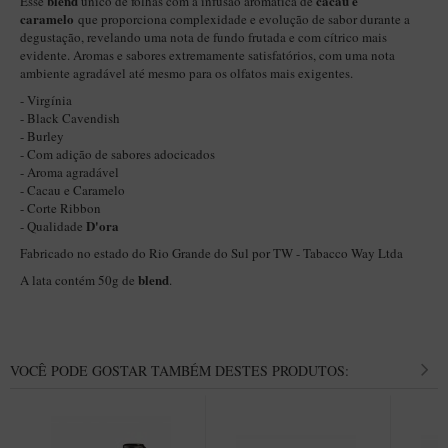
blend
cacau e
Esse
único de folhas com a infusão aromática de
caramelo
que proporciona complexidade e evolução de sabor durante a
Itália Encerado
degustação, revelando uma nota de fundo frutada e com cítrico mais
evidente. Aromas e sabores extremamente satisfatórios, com uma nota
Maestro Nacional
ambiente agradável até mesmo para os olfatos mais exigentes.
Maestro Nacional Encerado
- Virgínia
- Black Cavendish
Caboclo - 7 Voltas
- Burley
- Com adição de sabores adocicados
Cachimbeco
- Aroma agradável
Churchwarden
- Cacau e Caramelo
- Corte Ribbon
Fiore
D'ora
- Qualidade
Fabricado no estado do Rio Grande do Sul por TW - Tabacco Way Ltda
Giovanni
blend
A lata contém 50g de
.
Jateado
Luiggi
Montana
VOCÊ PODE GOSTAR TAMBÉM DESTES PRODUTOS:
Mouton
New Rose