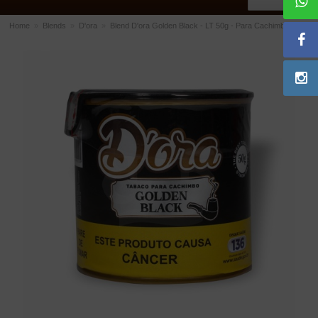
Home
»
Blends
»
D'ora
»
Blend D'ora Golden Black - LT 50g - Para Cachimbo
ACESSÓRIOS
Dichavadores
Filtros para Cachimbo
Gás
Isqueiros
Suportes Bertoldi para Cachimbos
Piteiras para Cigarro
Limpadores para Cachimbo
Bolsas para Cachimbo
Cinzeiros
Cortadores de Charuto
Fluidos