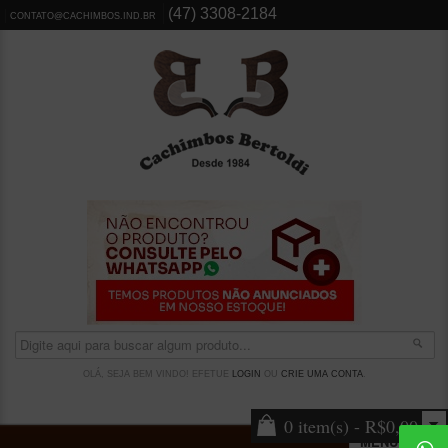
(47) 3308-2184
CONTATO@CACHIMBOS.IND.BR
OLÁ, SEJA BEM VINDO! EFETUE
LOGIN
OU
CRIE UMA CONTA
.
0 item(s) - R$0,00
MENU