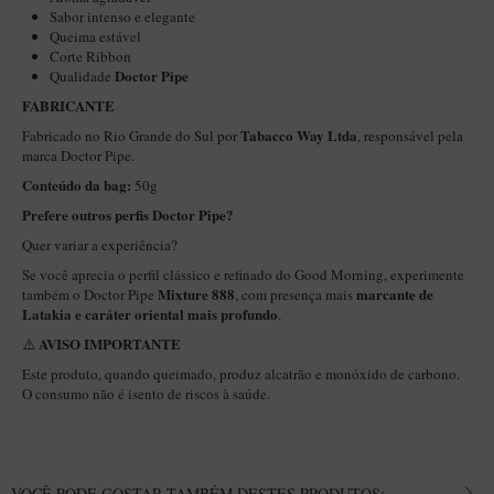
New Rose Polido
Sabor intenso e elegante
Queima estável
Petrus
Corte Ribbon
Doctor Pipe
Qualidade
Piccolo
FABRICANTE
Premium
Tabacco Way Ltda
Fabricado no Rio Grande do Sul por
, responsável pela
Sextavado
marca Doctor Pipe.
Conteúdo da bag:
50g
Zuccardi
Prefere outros perfis Doctor Pipe?
Callia
Quer variar a experiência?
Encerado
Se você aprecia o perfil clássico e refinado do Good Morning, experimente
Mixture 888
marcante de
também o Doctor Pipe
, com presença mais
Hobby
Latakia e caráter oriental mais profundo
.
Speciale
AVISO IMPORTANTE
⚠️
BB Liso e Rústico
Este produto, quando queimado, produz alcatrão e monóxido de carbono.
O consumo não é isento de riscos à saúde.
Elite Longo
Barolo
CACHIMBOS ARTESANAIS DE BRIAR ITALIANO
VOCÊ PODE GOSTAR TAMBÉM DESTES PRODUTOS: