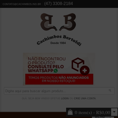
(47) 3308-2184
CONTATO@CACHIMBOS.IND.BR
OLÁ, SEJA BEM VINDO! EFETUE
LOGIN
OU
CRIE UMA CONTA
.
0 item(s) - R$0,00
MENU