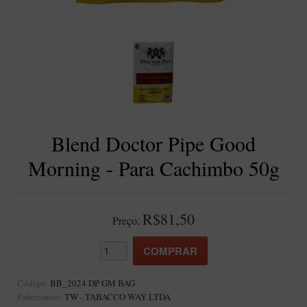
BLENDS
Blend Kumbaya
Blends Para Cachimbo
Blends Para Enrolar
Cândido Giovanella
D'ora
Blend Doctor Pipe Good
Doctor Pipe
Morning - Para Cachimbo 50g
Geróss
Irlandez
Nacionais
R$81,50
Preço:
Sasso
Havana
Finamore
Código:
BB_2024 DP GM BAG
Fabricantes:
TW - TABACCO WAY LTDA
LINHA IDELFONSO BERTOLDI