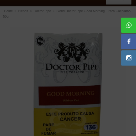
Home
»
Blends
»
Doctor Pipe
»
Blend Doctor Pipe Good Morning - Para Cachimbo
50g
ACESSÓRIOS
Dichavadores
Filtros para Cachimbo
Gás
Isqueiros
Suportes Bertoldi para Cachimbos
Piteiras para Cigarro
Limpadores para Cachimbo
Bolsas para Cachimbo
Cinzeiros
Cortadores de Charuto
Fluidos