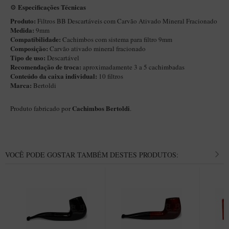
New Rose Polido
Especificações Técnicas
⚙️
Petrus
Produto:
Filtros BB Descartáveis com Carvão Ativado Mineral Fracionado
Medida:
9mm
Piccolo
Compatibilidade:
Cachimbos com sistema para filtro 9mm
Composição:
Carvão ativado mineral fracionado
Premium
Tipo de uso:
Descartável
Recomendação de troca:
aproximadamente 3 a 5 cachimbadas
Sextavado
Conteúdo da caixa individual:
10 filtros
Marca:
Bertoldi
Zuccardi
Callia
Cachimbos Bertoldi
Produto fabricado por
.
Encerado
Hobby
VOCÊ PODE GOSTAR TAMBÉM DESTES PRODUTOS:
Speciale
BB Liso e Rústico
Elite Longo
Barolo
CACHIMBOS ARTESANAIS DE BRIAR ITALIANO