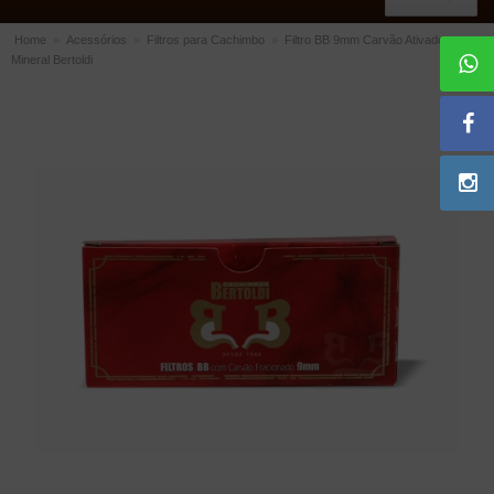
Home
»
Acessórios
»
Filtros para Cachimbo
»
Filtro BB 9mm Carvão Ativado
Mineral Bertoldi
ACESSÓRIOS
Dichavadores
Filtros para Cachimbo
Gás
Isqueiros
Suportes Bertoldi para Cachimbos
Piteiras para Cigarro
Limpadores para Cachimbo
Bolsas para Cachimbo
Cinzeiros
Cortadores de Charuto
Fluidos