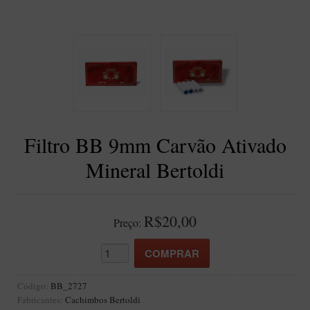
BLENDS
Blend Kumbaya
Blends Para Cachimbo
Blends Para Enrolar
Cândido Giovanella
D'ora
Filtro BB 9mm Carvão Ativado
Doctor Pipe
Mineral Bertoldi
Geróss
Irlandez
Nacionais
R$20,00
Preço:
Sasso
Havana
Finamore
Código:
BB_2727
Fabricantes:
Cachimbos Bertoldi
LINHA IDELFONSO BERTOLDI