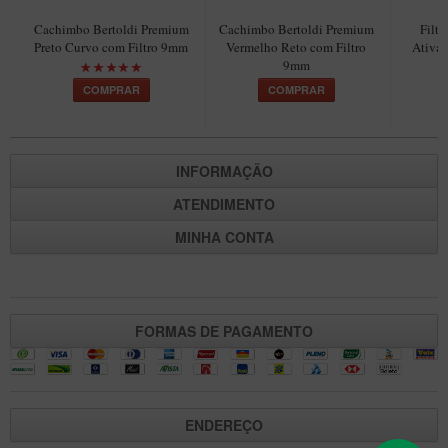
Maestro – Briar Italiano
Cachimbo Bertoldi Premium
Cachimbo Bertoldi Premium
Filt
Preto Curvo com Filtro 9mm
Vermelho Reto com Filtro
Ativad
Churchwarden – Briar Italiano
9mm
Jateado
COMPRAR
COMPRAR
Maestro Compacto – Briar Italiano
MONTE SEU KIT/INICIANTES
INFORMAÇÃO
Blends Para Cachimbo
ATENDIMENTO
Cachimbos
MINHA CONTA
Limpadores para Cachimbo
Suportes
Filtros
FORMAS DE PAGAMENTO
Isqueiros
ENDEREÇO