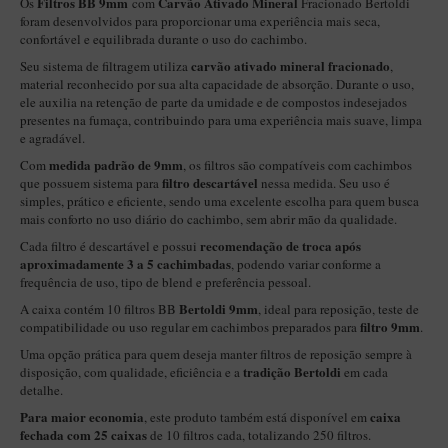
Filtros BB
9mm
Carvão Ativado Mineral
Os
com
Fracionado Bertoldi
foram desenvolvidos para proporcionar uma experiência mais seca,
Itália Encerado
confortável e equilibrada durante o uso do cachimbo.
Maestro Nacional
carvão ativado mineral fracionado
Seu sistema de filtragem utiliza
,
material reconhecido por sua alta capacidade de absorção. Durante o uso,
Maestro Nacional Encerado
ele auxilia na retenção de parte da umidade e de compostos indesejados
presentes na fumaça, contribuindo para uma experiência mais suave, limpa
Caboclo - 7 Voltas
e agradável.
Cachimbeco
medida padrão de 9mm
Com
, os filtros são compatíveis com cachimbos
filtro descartável
que possuem sistema para
nessa medida. Seu uso é
Churchwarden
simples, prático e eficiente, sendo uma excelente escolha para quem busca
mais conforto no uso diário do cachimbo, sem abrir mão da qualidade.
Fiore
recomendação de troca após
Cada filtro é descartável e possui
Giovanni
aproximadamente 3 a 5 cachimbadas
, podendo variar conforme a
frequência de uso, tipo de blend e preferência pessoal.
Jateado
Bertoldi 9mm
A caixa contém 10 filtros BB
, ideal para reposição, teste de
Luiggi
filtro 9mm
compatibilidade ou uso regular em cachimbos preparados para
.
Uma opção prática para quem deseja manter filtros de reposição sempre à
Montana
tradição Bertoldi
disposição, com qualidade, eficiência e a
em cada
Mouton
detalhe.
Para maior economia
caixa
, este produto também está disponível em
New Rose
fechada com 25 caixas
de 10 filtros cada, totalizando 250 filtros.