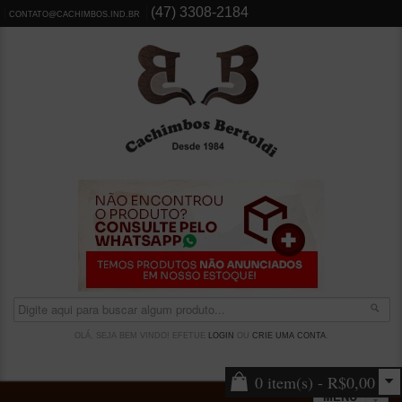
(47) 3308-2184
CONTATO@CACHIMBOS.IND.BR
OLÁ, SEJA BEM VINDO! EFETUE
LOGIN
OU
CRIE UMA CONTA
.
0 item(s) - R$0,00
MENU