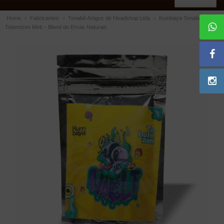
Home
»
Fabricantes
»
Tonabê Artigos de Headshop Ltda
»
Kumbaya Tonabê
Tobemzen Melt – Blend de Ervas Naturais
ACESSÓRIOS
Dichavadores
Filtros para Cachimbo
Gás
Isqueiros
Suportes Bertoldi para Cachimbos
Piteiras para Cigarro
Limpadores para Cachimbo
Bolsas para Cachimbo
Cinzeiros
Cortadores de Charuto
Fluidos