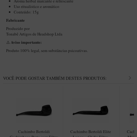
Aroma herbal marcante e refrescante
New Rose Polido
Uso ritualístico e aromático
Petrus
Conteúdo: 15g
Fabricante
Piccolo
Produzido por
Premium
Tonabê Artigos de Headshop Ltda
Aviso importante:
Sextavado
⚠️
Produto 100% legal, sem substâncias psicoativas.
Zuccardi
Callia
Encerado
VOCÊ PODE GOSTAR TAMBÉM DESTES PRODUTOS:
Hobby
Speciale
BB Liso e Rústico
Elite Longo
Barolo
Cachimbo Bertoldi
Cachimbo Bertoldi Elite
Cachi
CACHIMBOS ARTESANAIS DE BRIAR ITALIANO