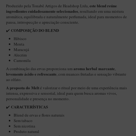
este blend reúne
Produzido pela Tonabê Artigos de Headshop Ltda,
Itália Encerado
ingredientes cuidadosamente selecionados
,
resultando em uma mistura
aromática, equilibrada e naturalmente perfumada, ideal para momentos de
Maestro Nacional
pausa, introspecção e apreciação consciente.
Maestro Nacional Encerado
COMPOSIÇÃO DO BLEND
✔️
Caboclo - 7 Voltas
Hibisco
Menta
Cachimbeco
Maracujá
Alecrim
Churchwarden
Camomila
Fiore
aroma herbal marcante
A combinação das ervas proporciona um
,
levemente ácido e refrescante
, com nuances frutadas e sensação vibrante
Giovanni
ao olfato.
A proposta do Melt
Jateado
é valorizar o ritual por meio de uma experiência mais
intensa, expressiva e sensorial, ideal para quem busca aromas vivos,
Luiggi
personalidade e presença no momento.
CARACTERÍSTICAS
✔️
Montana
Blend de ervas e flores naturais
Mouton
Sem tabaco
Sem nicotina
New Rose
Produto natural