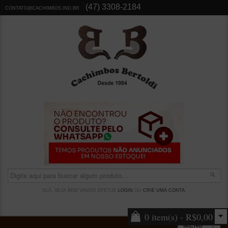
(47) 3308-2184
CONTATO@CACHIMBOS.IND.BR
OLÁ, SEJA BEM VINDO! EFETUE
LOGIN
OU
CRIE UMA CONTA
.
0 item(s) - R$0,00
MENU