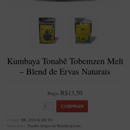
BLENDS
Blend Kumbaya
Blends Para Cachimbo
Blends Para Enrolar
Cândido Giovanella
D'ora
Kumbaya Tonabê Tobemzen Melt
Doctor Pipe
– Blend de Ervas Naturais
Geróss
Irlandez
Nacionais
R$13,50
Preço:
Sasso
Havana
Finamore
Código:
BB_2026 K ME TO
Fabricantes:
Tonabê Artigos de Headshop Ltda
LINHA IDELFONSO BERTOLDI