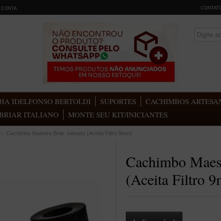
CONTAT
 CONTA
.
HA IDELFONSO BERTOLDI
SUPORTES
CACHIMBOS ARTESAN
BRIAR ITALIANO
MONTE SEU KIT/INICIANTES
»
Cachimbo Maestro Briar Jateado (Aceita Filtro 9mm)
Cachimbo Maest
(Aceita Filtro 