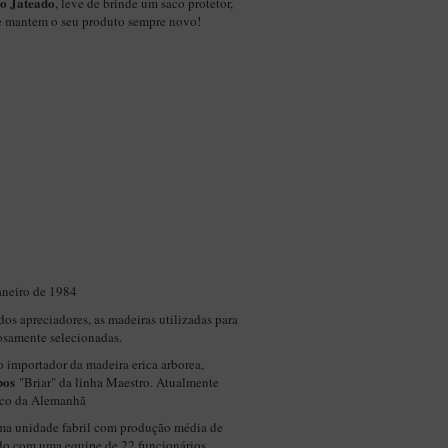
o Jateado
, leve de brinde um saco protetor,
e mantem o seu produto sempre novo!
aneiro de 1984
dos apreciadores, as madeiras utilizadas para
osamente selecionadas.
 importador da madeira erica arborea,
bos
"Briar" da linha Maestro. Atualmente
lico da Alemanhã
ma unidade fabril com produção média de
do com uma equipe de 22 funcionários