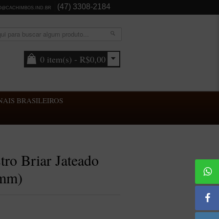
(47) 3308-2184
O@CACHIMBOS.IND.BR
0 item(s) - R$0,00
AIS BRASILEIROS
ro Briar Jateado
9mm)