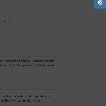
a venda
bo
cachimbo de madeira
cachimbo maestro
adica
cachimbo importado
cachimbo jateado
cionado com madeira briar e piteira em
cachimbo
e
comporta filtro 9mm.