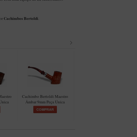
Cachimbos Bertoldi
por
.
Maestro
Cachimbo Bertoldi Maestro
Cachimbo Bertoldi Maestro
C
Única
Âmbar 9mm Peça Única
Verde Filtro 9mm Peça Única
COMPRAR
COMPRAR