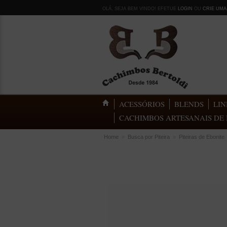
OLÁ, SEJA BEM VINDO! EFETUE
LOGIN
OU
CRIE UMA
ACESSÓRIOS
BLENDS
LIN
CACHIMBOS ARTESANAIS DE 
Home
»
Busca por Piteira
»
Piteiras de Ebonite