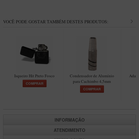
Maestro – Briar Italiano
Churchwarden – Briar Italiano
VOCÊ PODE GOSTAR TAMBÉM DESTES PRODUTOS:
Jateado
Maestro Compacto – Briar Italiano
MONTE SEU KIT/INICIANTES
Blends Para Cachimbo
Cachimbos
Isqueiro Hit Preto Fosco
Condensador de Alumínio
Adapt
Limpadores para Cachimbo
para Cachimbo 4,5mm
C
COMPRAR
Suportes
COMPRAR
Filtros
Isqueiros
INFORMAÇÃO
ATENDIMENTO