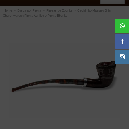
Home
»
Busca por Piteira
»
Piteiras de Ebonite
»
Cachimbo Maestro Briar
Churchwarden Piteira Acrílico e Piteira Ebonite
ACESSÓRIOS
Dichavadores
Filtros para Cachimbo
Gás
Isqueiros
Suportes Bertoldi para Cachimbos
Piteiras para Cigarro
Limpadores para Cachimbo
Bolsas para Cachimbo
Cinzeiros
Cortadores de Charuto
Fluidos