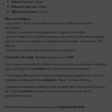
Altura Externa:
New Rose Polido
68mm
Diâ
metro Interno:
20mm
Petrus
Diâmetro Externo:
53mm
Piccolo
Dicas de Limpeza:
- Se possível, deixe o cachimbo descansar por 48h antes de usá-lo
Premium
novamente.
- Esperar o cachimbo esfriar para fazer a limpeza do fornilho.
Sextavado
- Fazer a limpeza do cachimbo somente com os itens indicados:
Limpador
para Cachimbo de algodão
e
Limpador para Cachimbo - Ferramenta 3X1
Zuccardi
(Metal)
- Cuidar com quedas para evitar danos no cachimbo.
Callia
Cachimbos Bertoldi
1984
- fundada em janeiro de
Encerado
Para atender a demanda de sofisticados apreciadores, as madeiras utilizadas
Hobby
cachimbos
para a produção de
são rigorosamente selecionadas.
A Cachimbos Bertoldi foi o primeiro importador da madeira erica arborea,
Speciale
cachimbos
utilizada na fabricação dos
"Briar" da linha Maestro.
BB Liso e Rústico
A empresa atualmente administra uma unidade fabril com produção média
cachimbos
de 14.000
por mês, contando com uma equipe de 22
Elite Longo
funcionários diretos.
Barolo
Cachimbos Bertoldi
Produto fabricado artesanalmente por
.
CACHIMBOS ARTESANAIS DE BRIAR ITALIANO