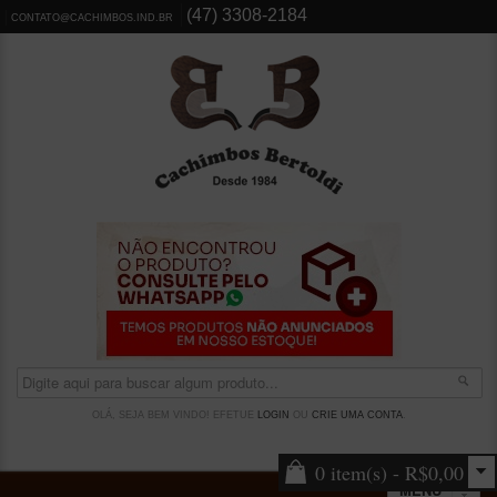
(47) 3308-2184
CONTATO@CACHIMBOS.IND.BR
OLÁ, SEJA BEM VINDO! EFETUE
LOGIN
OU
CRIE UMA CONTA
.
0 item(s) - R$0,00
MENU