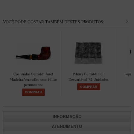
Itália Encerado
Maestro Nacional
VOCÊ PODE GOSTAR TAMBÉM DESTES PRODUTOS:
Maestro Nacional Encerado
Caboclo - 7 Voltas
Cachimbeco
Churchwarden
Fiore
Cachimbo Bertoldi Anel
Piteira Bertoldi Star
Isque
Giovanni
Madeira Vermelho com Filtro
Descartável 72 Unidades
permanente
Jateado
COMPRAR
COMPRAR
Luiggi
Montana
Mouton
INFORMAÇÃO
New Rose
ATENDIMENTO