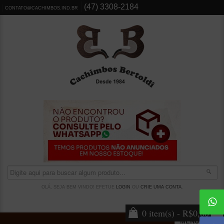
(47) 3308-2184
CONTATO@CACHIMBOS.IND.BR
OLÁ, SEJA BEM VINDO! EFETUE
LOGIN
OU
CRIE UMA CONTA
.
0 item(s) - R$0,00
MENU