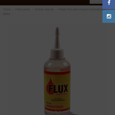
Home
»
Fabricantes
»
Outras marcas
»
Fluido Flux para Isqueiro Aromatizado -
100ml
ACESSÓRIOS
Dichavadores
Filtros para Cachimbo
Gás
Isqueiros
Suportes Bertoldi para Cachimbos
Piteiras para Cigarro
Limpadores para Cachimbo
Bolsas para Cachimbo
Cinzeiros
Cortadores de Charuto
Fluidos