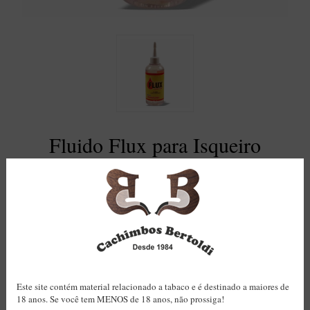
BLENDS
Blend Kumbaya
Blends Para Cachimbo
Blends Para Enrolar
Cândido Giovanella
D'ora
Fluido Flux para Isqueiro
Doctor Pipe
Aromatizado - 100ml
Geróss
Irlandez
Nacionais
R$16,50
Preço:
Sasso
Havana
Finamore
Código:
BB_7305
Este site contém material relacionado a tabaco e é destinado a maiores de
18 anos. Se você tem MENOS de 18 anos, não prossiga!
Fabricantes:
Outras marcas
LINHA IDELFONSO BERTOLDI