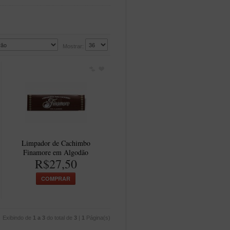
Mostrar:
Limpador de Cachimbo
Finamore em Algodão
R$27,50
COMPRAR
Exibindo de
1 a 3
do total de
3
|
1
Página(s)