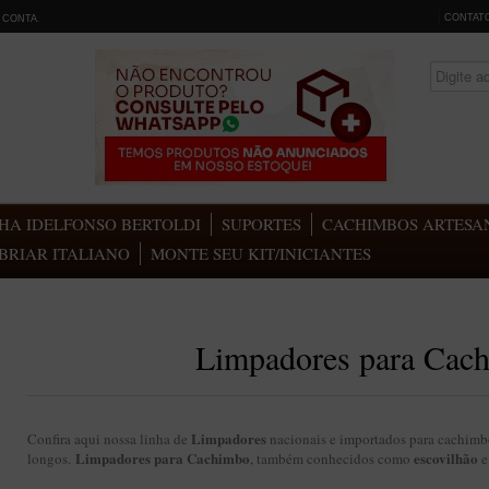
CONTAT
 CONTA
.
HA IDELFONSO BERTOLDI
SUPORTES
CACHIMBOS ARTESAN
BRIAR ITALIANO
MONTE SEU KIT/INICIANTES
Limpadores para Cac
Limpadores
Confira aqui nossa linha de
nacionais e importados para cachimb
Limpadores para Cachimbo
escovilhão
longos.
, também conhecidos como