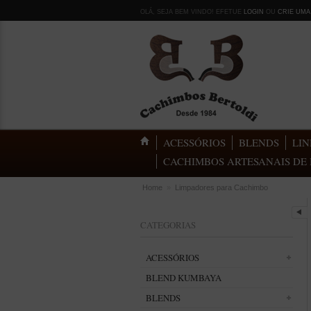
OLÁ, SEJA BEM VINDO! EFETUE
LOGIN
OU
CRIE UMA
ACESSÓRIOS
BLENDS
LIN
CACHIMBOS ARTESANAIS DE 
Home
»
Limpadores para Cachimbo
CATEGORIAS
ACESSÓRIOS
BLEND KUMBAYA
BLENDS