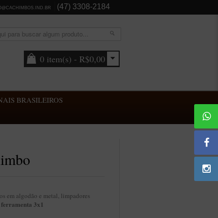
(47) 3308-2184
O@CACHIMBOS.IND.BR
0 item(s) - R$0,00
AIS BRASILEIROS
himbo
os em algodão e metal, limpadores
ferramenta 3x1
e