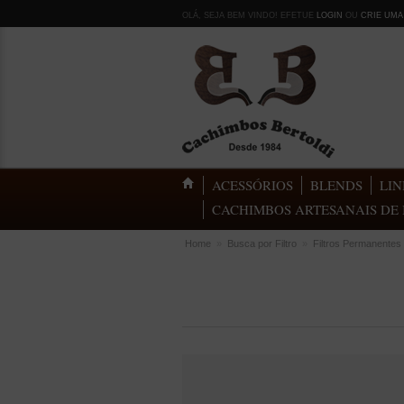
OLÁ, SEJA BEM VINDO! EFETUE
LOGIN
OU
CRIE UMA
ACESSÓRIOS
BLENDS
LIN
CACHIMBOS ARTESANAIS DE 
Home
»
Busca por Filtro
»
Filtros Permanentes