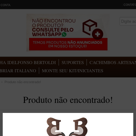
CONTAT
 CONTA
.
HA IDELFONSO BERTOLDI
SUPORTES
CACHIMBOS ARTESAN
BRIAR ITALIANO
MONTE SEU KIT/INICIANTES
»
Produto não encontrado!
Produto não encontrado!
Produto não encontrado!