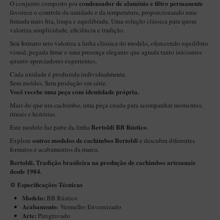
New Rose Polido
condensador de alumínio e filtro permanente
O conjunto composto por
favorece o controle da umidade e da temperatura, proporcionando uma
Petrus
fumada mais fria, limpa e equilibrada. Uma solução clássica para quem
valoriza simplicidade, eficiência e tradição.
Piccolo
Seu formato reto valoriza a linha clássica do modelo, oferecendo equilíbrio
Premium
visual, pegada firme e uma presença elegante que agrada tanto iniciantes
quanto apreciadores experientes.
Sextavado
Cada unidade é produzida individualmente.
Sem moldes. Sem produção em série.
Zuccardi
Você recebe uma peça com identidade própria.
Callia
Mais do que um cachimbo, uma peça criada para acompanhar momentos,
rituais e histórias.
Encerado
Bertoldi BB Rústico
Este modelo faz parte da linha
.
Hobby
outros modelos de cachimbos Bertoldi
Explore
e descubra diferentes
Speciale
formatos e acabamentos da marca.
Bertoldi. Tradição brasileira na produção de cachimbos artesanais
BB Liso e Rústico
desde 1984.
Elite Longo
Especificações Técnicas
⚙️
Barolo
Modelo:
BB Rústico
Acabamento
:
Vermelho Envernizado
CACHIMBOS ARTESANAIS DE BRIAR ITALIANO
Arte:
Pirogravado