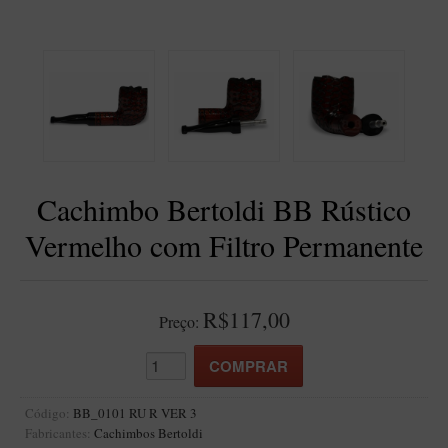
BLENDS
Blend Kumbaya
Blends Para Cachimbo
Blends Para Enrolar
Cândido Giovanella
D'ora
Cachimbo Bertoldi BB Rústico
Doctor Pipe
Vermelho com Filtro Permanente
Geróss
Irlandez
Nacionais
R$117,00
Preço:
Sasso
Havana
Finamore
Código:
BB_0101 RU R VER 3
Fabricantes:
Cachimbos Bertoldi
LINHA IDELFONSO BERTOLDI