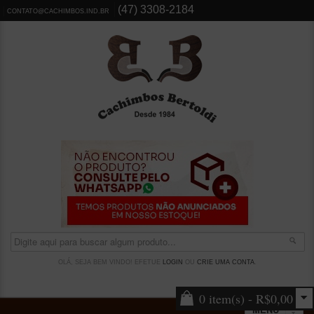
(47) 3308-2184
CONTATO@CACHIMBOS.IND.BR
OLÁ, SEJA BEM VINDO! EFETUE
LOGIN
OU
CRIE UMA CONTA
.
0 item(s) - R$0,00
MENU