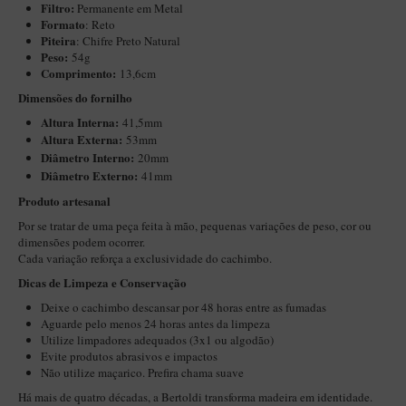
Filtro:
Permanente em Metal
Maestro – Briar Italiano
Formato
: Reto
Piteira
: Chifre Preto Natural
Churchwarden – Briar Italiano
Peso:
54g
Comprimento:
13,6cm
Jateado
Dimensões do fornilho
Maestro Compacto – Briar Italiano
Altura Interna:
41,5mm
MONTE SEU KIT/INICIANTES
Altura Externa:
53mm
Diâ
metro Interno:
20mm
Blends Para Cachimbo
Diâmetro Externo:
41mm
Cachimbos
Produto artesanal
Limpadores para Cachimbo
Por se tratar de uma peça feita à mão, pequenas variações de peso, cor ou
dimensões podem ocorrer.
Suportes
Cada variação reforça a exclusividade do cachimbo.
Filtros
Dicas de Limpeza e Conservação
Deixe o cachimbo descansar por 48 horas entre as fumadas
Isqueiros
Aguarde pelo menos 24 horas antes da limpeza
Utilize limpadores adequados (3x1 ou algodão)
Evite produtos abrasivos e impactos
Não utilize maçarico. Prefira chama suave
Há mais de quatro décadas, a Bertoldi transforma madeira em identidade.