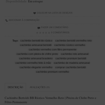
Disponibilidade:
Em estoque
Artesão Idelfonso Bertoldi
SUPORTES
COLOCAR NA LISTA DE DESEJOS
Suporte Botinha para 1 cachimbo
ADICIONAR À COMPARAÇÃO
Suporte Churchwarden
FAZER UM COMENTÁRIO
0 COMENTÁRIOS
Suporte para 2 Cachimbos
Tags:
cachimbo bertoldi bb rústico
cachimbo bertoldi vermelho reto
Suporte Redondo
cachimbo artesanal bertoldi
cachimbo rústico vermelho
Suporte Retangular
cachimbo vermelho com filtro permanente
cachimbo com piteira de chifre preto
cachimbo reto artesanal
CACHIMBOS ARTESANAIS BRASILEIROS
cachimbo artesanal brasileiro
cachimbo premium bertoldi
cachimbo vermelho feito à mão
cachimbo de madeira artesanal
Cachimbos com Anel
cachimbo elegante vermelho
comprar cachimbo bertoldi
Cachimbos Mini
cachimbo premium vermelho
Elite
DESCRIÇÃO
AVALIAÇÕES (0)
Elite Nº 2
Elite Polido
Cachimbo Bertoldi BB Rústico Vermelho Reto | Piteira de Chifre Preto e
Filtro Permanente
Giovanni Encerado