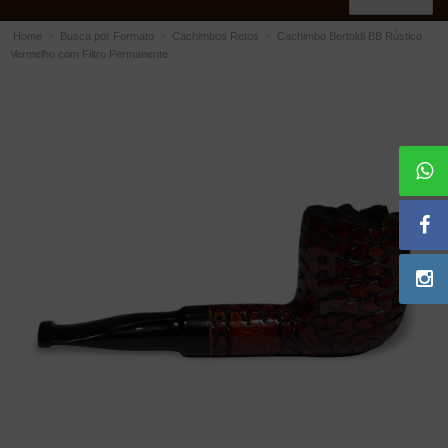
Home
»
Busca por Formato
»
Cachimbos Retos
»
Cachimbo Bertoldi BB Rústico
Vermelho com Filtro Permanente
ACESSÓRIOS
Dichavadores
Filtros para Cachimbo
Gás
Isqueiros
Suportes Bertoldi para Cachimbos
Piteiras para Cigarro
Limpadores para Cachimbo
Bolsas para Cachimbo
Cinzeiros
Cortadores de Charuto
Fluidos