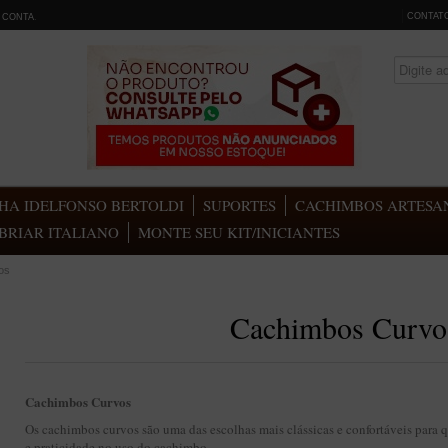
CONTAT
 CONTA
.
HA IDELFONSO BERTOLDI
SUPORTES
CACHIMBOS ARTESAN
BRIAR ITALIANO
MONTE SEU KIT/INICIANTES
os
Cachimbos Curvo
Cachimbos Curvos
Os cachimbos curvos são uma das escolhas mais clássicas e confortáveis para q
e praticidade no uso do cachimbo.