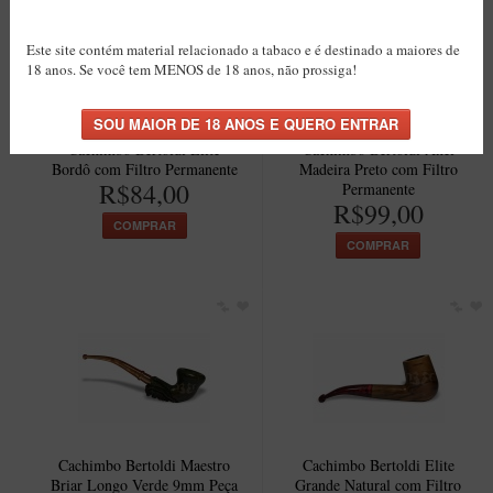
Este site contém material relacionado a tabaco e é destinado a maiores de
18 anos. Se você tem MENOS de 18 anos, não prossiga!
Cachimbo Bertoldi Elite
Cachimbo Bertoldi Anel
Bordô com Filtro Permanente
Madeira Preto com Filtro
R$84,00
Permanente
R$99,00
COMPRAR
COMPRAR
Cachimbo Bertoldi Maestro
Cachimbo Bertoldi Elite
Briar Longo Verde 9mm Peça
Grande Natural com Filtro