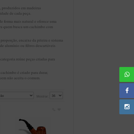
, produzidos em madeiras
idade de cada peça.
de forma mais natural e oferece uma
 para quem busca um cachimbo com
proporção, encaixe da piteira e sistema
de alumínio ou filtros descartáveis
a categoria reúne peças criadas para
 cachimbo é criado para durar,
 quem não aceita o comum.
Mostrar: