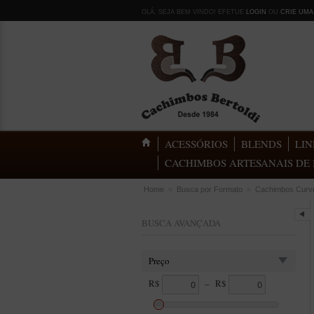
OLÁ, SEJA BEM VINDO! EFETUE
LOGIN
OU
CRIE UMA
ACESSÓRIOS
BLENDS
LIN
CACHIMBOS ARTESANAIS DE 
Home
»
Busca por Formato
»
Cachimbos Curv
BUSCA AVANÇADA
Preço
R$
–
R$