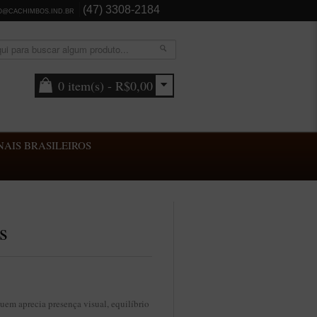
(47) 3308-2184
O@CACHIMBOS.IND.BR
0 item(s) - R$0,00
AIS BRASILEIROS
s
uem aprecia presença visual, equilíbrio