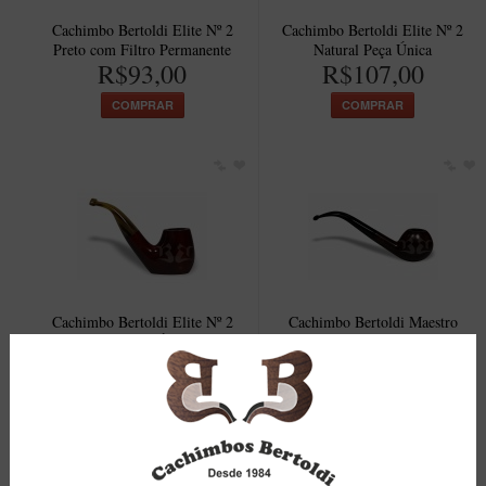
Cachimbo Bertoldi Elite Nº 2
Cachimbo Bertoldi Elite Nº 2
Preto com Filtro Permanente
Natural Peça Única
R$93,00
R$107,00
COMPRAR
COMPRAR
Cachimbo Bertoldi Elite Nº 2
Cachimbo Bertoldi Maestro
Vermelho Peça Única Peça
Longo Briar com Filtro 9mm
R$93,00
R$823,00
COMPRAR
COMPRAR