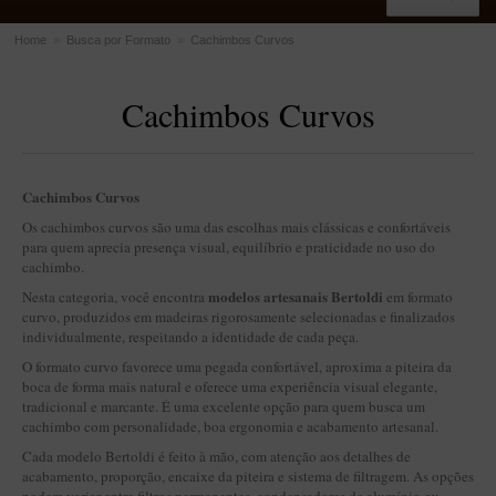
Home
»
Busca por Formato
»
Cachimbos Curvos
ACESSÓRIOS
Cachimbos Curvos
Dichavadores
Filtros para Cachimbo
Gás
Cachimbos Curvos
Isqueiros
Os cachimbos curvos são uma das escolhas mais clássicas e confortáveis
para quem aprecia presença visual, equilíbrio e praticidade no uso do
Suportes Bertoldi para Cachimbos
cachimbo.
Piteiras para Cigarro
modelos artesanais Bertoldi
Nesta categoria, você encontra
em formato
curvo, produzidos em madeiras rigorosamente selecionadas e finalizados
Limpadores para Cachimbo
individualmente, respeitando a identidade de cada peça.
Bolsas para Cachimbo
O formato curvo favorece uma pegada confortável, aproxima a piteira da
boca de forma mais natural e oferece uma experiência visual elegante,
Cinzeiros
tradicional e marcante. É uma excelente opção para quem busca um
cachimbo com personalidade, boa ergonomia e acabamento artesanal.
Cortadores de Charuto
Cada modelo Bertoldi é feito à mão, com atenção aos detalhes de
Fluidos
acabamento, proporção, encaixe da piteira e sistema de filtragem. As opções