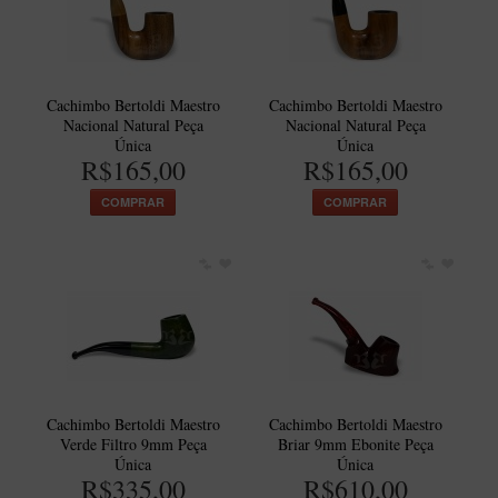
Itália Encerado
Maestro Nacional
Maestro Nacional Encerado
Cachimbo Bertoldi Maestro
Cachimbo Bertoldi Maestro
Nacional Natural Peça
Nacional Natural Peça
Caboclo - 7 Voltas
Única
Única
R$165,00
R$165,00
Cachimbeco
COMPRAR
COMPRAR
Churchwarden
Fiore
Giovanni
Jateado
Luiggi
Montana
Cachimbo Bertoldi Maestro
Cachimbo Bertoldi Maestro
Mouton
Verde Filtro 9mm Peça
Briar 9mm Ebonite Peça
Única
Única
New Rose
R$335,00
R$610,00