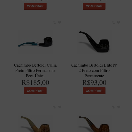
New Rose Polido
COMPRAR
COMPRAR
Petrus
Piccolo
Premium
Sextavado
Zuccardi
Callia
Cachimbo Bertoldi Callia
Cachimbo Bertoldi Elite Nº
Encerado
Preto Filtro Permanente
2 Preto com Filtro
Peça Única
Permanente
Hobby
R$185,00
R$93,00
Speciale
COMPRAR
COMPRAR
BB Liso e Rústico
Elite Longo
Barolo
CACHIMBOS ARTESANAIS DE BRIAR ITALIANO