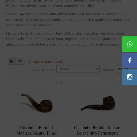
podem variar entre filtros permanentes, condensadores de alumínio ou
BLENDS
filtros descartáveis 9mm, conforme o modelo escolhido.
Blend Kumbaya
cachimbo curvo artesanal
Se você procura um
, brasileiro e com tradição,
esta categoria reúne peças criadas para quem valoriza qualidade, conforto e
Blends Para Cachimbo
identidade em cada detalhe.
Blends Para Enrolar
Há mais de quatro décadas, a Bertoldi transforma madeira em identidade.
Cada cachimbo é criado para durar, impressionar e revelar qualidade
Cândido Giovanella
artesanal em cada detalhe. Feito à mão para quem não aceita o comum.
D'ora
Doctor Pipe
Comparar produtos (0)
Classificar por:
Mostrar:
Geróss
Irlandez
Nacionais
Sasso
Havana
Finamore
Cachimbo Bertoldi
Cachimbo Bertoldi Maestro
LINHA IDELFONSO BERTOLDI
Montana Natural Filtro
Briar Filtro Permanente