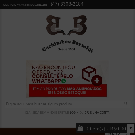
(47) 3308-2184
CONTATO@CACHIMBOS.IND.BR
OLÁ, SEJA BEM VINDO! EFETUE
LOGIN
OU
CRIE UMA CONTA
.
0 item(s) - R$0,00
MENU