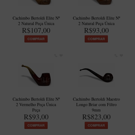
Maestro – Briar Italiano
Churchwarden – Briar Italiano
Cachimbo Bertoldi Elite Nº
Cachimbo Bertoldi Elite Nº
2 Natural Peça Única
2 Natural Peça Única
Jateado
R$107,00
R$93,00
Maestro Compacto – Briar Italiano
COMPRAR
COMPRAR
MONTE SEU KIT/INICIANTES
Blends Para Cachimbo
Cachimbos
Limpadores para Cachimbo
Suportes
Filtros
Cachimbo Bertoldi Elite Nº
Cachimbo Bertoldi Maestro
Isqueiros
2 Vermelho Peça Única
Longo Briar com Filtro
Peça
9mm
R$93,00
R$823,00
COMPRAR
COMPRAR