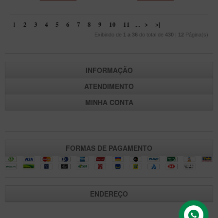
2
3
4
5
6
7
8
9
10
11
>
>|
1
....
Exibindo de
1 a 36
do total de
430
|
12
Página(s)
INFORMAÇÃO
ATENDIMENTO
MINHA CONTA
FORMAS DE PAGAMENTO
ENDEREÇO