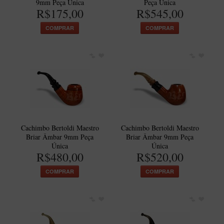
9mm Peça Única
Peça Única
Artesão Idelfonso Bertoldi
R$175,00
R$545,00
SUPORTES
COMPRAR
COMPRAR
Suporte Botinha para 1 cachimbo
Suporte Churchwarden
Suporte para 2 Cachimbos
Suporte Redondo
Suporte Retangular
CACHIMBOS ARTESANAIS BRASILEIROS
Cachimbo Bertoldi Maestro
Cachimbo Bertoldi Maestro
Briar Âmbar 9mm Peça
Briar Âmbar 9mm Peça
Cachimbos com Anel
Única
Única
R$480,00
R$520,00
Cachimbos Mini
Elite
COMPRAR
COMPRAR
Elite Nº 2
Elite Polido
Giovanni Encerado