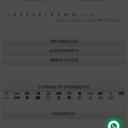
2
3
4
5
6
7
8
9
10
11
>
>|
1
....
Exibindo de
1 a 36
do total de
430
|
12
Página(s)
INFORMAÇÃO
ATENDIMENTO
MINHA CONTA
FORMAS DE PAGAMENTO
ENDEREÇO