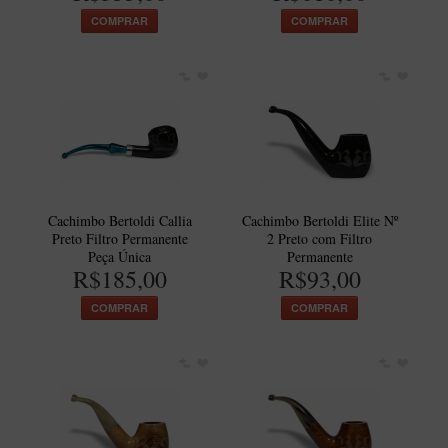
New Rose Polido
COMPRAR
COMPRAR
Petrus
Piccolo
Premium
Sextavado
Zuccardi
Callia
Cachimbo Bertoldi Callia
Cachimbo Bertoldi Elite Nº
Encerado
Preto Filtro Permanente
2 Preto com Filtro
Peça Única
Permanente
Hobby
R$185,00
R$93,00
Speciale
COMPRAR
COMPRAR
BB Liso e Rústico
Elite Longo
Barolo
CACHIMBOS ARTESANAIS DE BRIAR ITALIANO