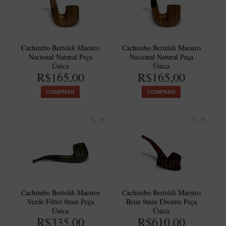
Itália Encerado
Maestro Nacional
Maestro Nacional Encerado
Cachimbo Bertoldi Maestro
Cachimbo Bertoldi Maestro
Nacional Natural Peça
Nacional Natural Peça
Caboclo - 7 Voltas
Única
Única
R$165,00
R$165,00
Cachimbeco
COMPRAR
COMPRAR
Churchwarden
Fiore
Giovanni
Jateado
Luiggi
Montana
Cachimbo Bertoldi Maestro
Cachimbo Bertoldi Maestro
Mouton
Verde Filtro 9mm Peça
Briar 9mm Ebonite Peça
Única
Única
New Rose
R$335,00
R$610,00