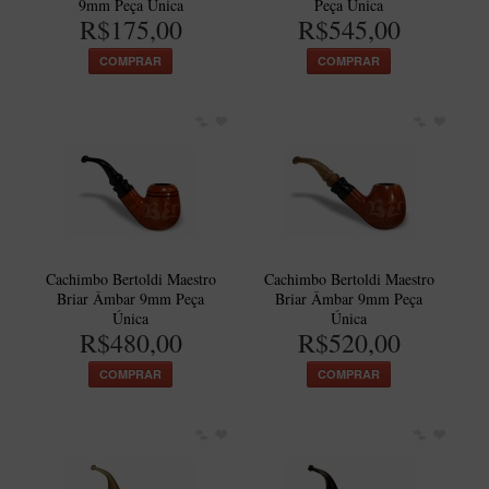
9mm Peça Única
Peça Única
Artesão Idelfonso Bertoldi
R$175,00
R$545,00
SUPORTES
COMPRAR
COMPRAR
Suporte Botinha para 1 cachimbo
Suporte Churchwarden
Suporte para 2 Cachimbos
Suporte Redondo
Suporte Retangular
CACHIMBOS ARTESANAIS BRASILEIROS
Cachimbo Bertoldi Maestro
Cachimbo Bertoldi Maestro
Briar Âmbar 9mm Peça
Briar Âmbar 9mm Peça
Cachimbos com Anel
Única
Única
R$480,00
R$520,00
Cachimbos Mini
Elite
COMPRAR
COMPRAR
Elite Nº 2
Elite Polido
Giovanni Encerado