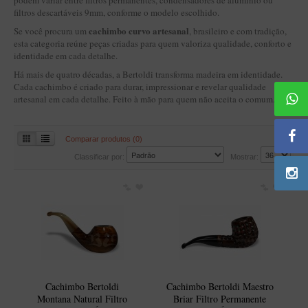
podem variar entre filtros permanentes, condensadores de alumínio ou
BLENDS
filtros descartáveis 9mm, conforme o modelo escolhido.
Blend Kumbaya
cachimbo curvo artesanal
Se você procura um
, brasileiro e com tradição,
esta categoria reúne peças criadas para quem valoriza qualidade, conforto e
Blends Para Cachimbo
identidade em cada detalhe.
Blends Para Enrolar
Há mais de quatro décadas, a Bertoldi transforma madeira em identidade.
Cada cachimbo é criado para durar, impressionar e revelar qualidade
Cândido Giovanella
artesanal em cada detalhe. Feito à mão para quem não aceita o comum.
D'ora
Doctor Pipe
Comparar produtos (0)
Classificar por:
Mostrar:
Geróss
Irlandez
Nacionais
Sasso
Havana
Finamore
Cachimbo Bertoldi
Cachimbo Bertoldi Maestro
LINHA IDELFONSO BERTOLDI
Montana Natural Filtro
Briar Filtro Permanente