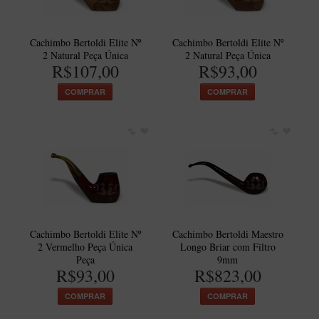
Maestro – Briar Italiano
Churchwarden – Briar Italiano
Cachimbo Bertoldi Elite Nº
Cachimbo Bertoldi Elite Nº
2 Natural Peça Única
2 Natural Peça Única
Jateado
R$107,00
R$93,00
Maestro Compacto – Briar Italiano
COMPRAR
COMPRAR
MONTE SEU KIT/INICIANTES
Blends Para Cachimbo
Cachimbos
Limpadores para Cachimbo
Suportes
Filtros
Cachimbo Bertoldi Elite Nº
Cachimbo Bertoldi Maestro
Isqueiros
2 Vermelho Peça Única
Longo Briar com Filtro
Peça
9mm
R$93,00
R$823,00
COMPRAR
COMPRAR