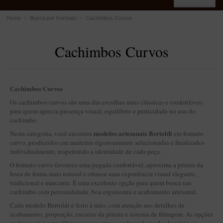
Home
»
Busca por Formato
»
Cachimbos Curvos
ACESSÓRIOS
Cachimbos Curvos
Dichavadores
Filtros para Cachimbo
Gás
Cachimbos Curvos
Isqueiros
Os cachimbos curvos são uma das escolhas mais clássicas e confortáveis
para quem aprecia presença visual, equilíbrio e praticidade no uso do
Suportes Bertoldi para Cachimbos
cachimbo.
Piteiras para Cigarro
modelos artesanais Bertoldi
Nesta categoria, você encontra
em formato
curvo, produzidos em madeiras rigorosamente selecionadas e finalizados
Limpadores para Cachimbo
individualmente, respeitando a identidade de cada peça.
Bolsas para Cachimbo
O formato curvo favorece uma pegada confortável, aproxima a piteira da
boca de forma mais natural e oferece uma experiência visual elegante,
Cinzeiros
tradicional e marcante. É uma excelente opção para quem busca um
cachimbo com personalidade, boa ergonomia e acabamento artesanal.
Cortadores de Charuto
Cada modelo Bertoldi é feito à mão, com atenção aos detalhes de
Fluidos
acabamento, proporção, encaixe da piteira e sistema de filtragem. As opções