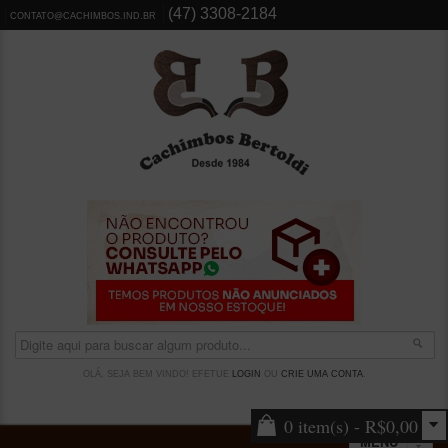
(47) 3308-2184
CONTATO@CACHIMBOS.IND.BR
OLÁ, SEJA BEM VINDO! EFETUE
LOGIN
OU
CRIE UMA CONTA
.
0 item(s) - R$0,00
MENU