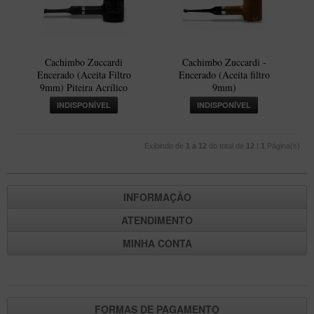
New Rose Polido
Petrus
Piccolo
Cachimbo Zuccardi
Cachimbo Zuccardi -
Premium
Encerado (Aceita Filtro
Encerado (Aceita filtro
9mm) Piteira Acrílico
9mm)
Sextavado
INDISPONÍVEL
INDISPONÍVEL
Zuccardi
Callia
Exibindo de
1 a 12
do total de
12
|
1
Página(s)
Encerado
Hobby
INFORMAÇÃO
Speciale
ATENDIMENTO
BB Liso e Rústico
MINHA CONTA
Elite Longo
Barolo
CACHIMBOS ARTESANAIS DE BRIAR ITALIANO
FORMAS DE PAGAMENTO