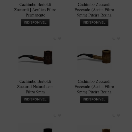
Cachimbo Bertoldi
Cachimbo Zuccardi
Itália Encerado
Zuccardi | Acrílico Filtro
Encerado (Aceita Filtro
Permanente
9mm) Piteira Resina
Maestro Nacional
INDISPONÍVEL
INDISPONÍVEL
Maestro Nacional Encerado
Caboclo - 7 Voltas
Cachimbeco
Churchwarden
Fiore
Giovanni
Cachimbo Bertoldi
Cachimbo Zuccardi
Jateado
Zuccardi Natural com
Encerado (Aceita Filtro
Filtro 9mm
9mm) Piteira Resina
Luiggi
INDISPONÍVEL
INDISPONÍVEL
Montana
Mouton
New Rose