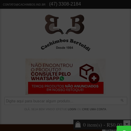
(47) 3308-2184
CONTATO@CACHIMBOS.IND.BR
OLÁ, SEJA BEM VINDO! EFETUE
LOGIN
OU
CRIE UMA CONTA
.
0 item(s) - R$0,00
MENU