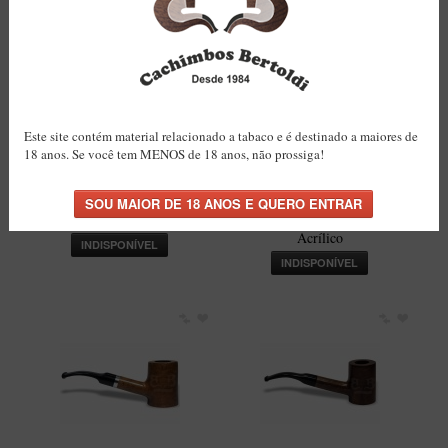
Artesão Idelfonso Bertoldi
SUPORTES
Suporte Botinha para 1 cachimbo
Suporte Churchwarden
Este site contém material relacionado a tabaco e é destinado a maiores de
Suporte para 2 Cachimbos
18 anos. Se você tem MENOS de 18 anos, não prossiga!
Suporte Redondo
Cachimbo Bertoldi
Cachimbo Zuccardi
Zuccardi Natural Encerado
Encerado (Filtro
Suporte Retangular
com Filtro 9mm
Permanente) Piteira
Acrílico
CACHIMBOS ARTESANAIS BRASILEIROS
INDISPONÍVEL
INDISPONÍVEL
Cachimbos com Anel
Cachimbos Mini
Elite
Elite Nº 2
Elite Polido
Giovanni Encerado