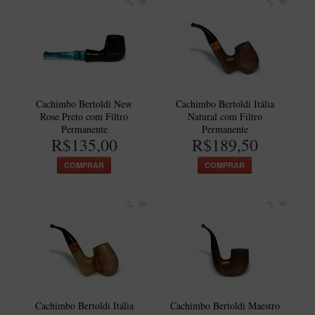
New Rose Polido
Petrus
Piccolo
Premium
Sextavado
Cachimbo Bertoldi New
Cachimbo Bertoldi Itália
Rose Preto com Filtro
Natural com Filtro
Zuccardi
Permanente
Permanente
R$135,00
R$189,50
Callia
COMPRAR
COMPRAR
Encerado
Hobby
Speciale
BB Liso e Rústico
Elite Longo
Barolo
CACHIMBOS ARTESANAIS DE BRIAR ITALIANO
Cachimbo Bertoldi Itália
Cachimbo Bertoldi Maestro