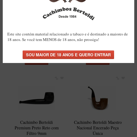
Este site contém material relacionado a tabaco e é destinado a maiores de
Cachimbo Bertoldi BB
Cachimbo Bertoldi
18 anos. Se você tem MENOS de 18 anos, não prossiga!
Liso Natural com Filtro
Premium Natural Reto
Permanente
9mm Peça Única
R$117,00
R$117,00
COMPRAR
COMPRAR
Cachimbo Bertoldi
Cachimbo Bertoldi Maestro
Premium Preto Reto com
Nacional Encerado Peça
Filtro 9mm
Única