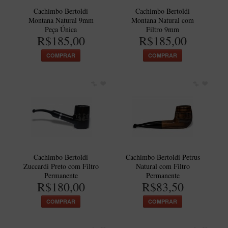
Cachimbo Bertoldi
Cachimbo Bertoldi
Itália Encerado
Montana Natural 9mm
Montana Natural com
Peça Única
Filtro 9mm
Maestro Nacional
R$185,00
R$185,00
Maestro Nacional Encerado
COMPRAR
COMPRAR
Caboclo - 7 Voltas
Cachimbeco
Churchwarden
Fiore
Giovanni
Jateado
Cachimbo Bertoldi
Cachimbo Bertoldi Petrus
Luiggi
Zuccardi Preto com Filtro
Natural com Filtro
Permanente
Permanente
Montana
R$180,00
R$83,50
Mouton
COMPRAR
COMPRAR
New Rose