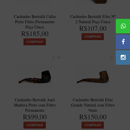
BLENDS
Blend Kumbaya
Cachimbo Bertoldi Callia
Cachimbo Bertoldi Elite Nº
Blends Para Cachimbo
Preto Filtro Permanente
2 Natural Peça Única
R$107,00
Peça Única
Blends Para Enrolar
R$185,00
COMPRAR
Cândido Giovanella
COMPRAR
D'ora
Doctor Pipe
Geróss
Irlandez
Nacionais
Sasso
Cachimbo Bertoldi Anel
Cachimbo Bertoldi Elite
Madeira Preto com Filtro
Grande Natural com Filtro
Havana
Permanente
9mm
R$99,00
R$150,00
Finamore
COMPRAR
COMPRAR
LINHA IDELFONSO BERTOLDI