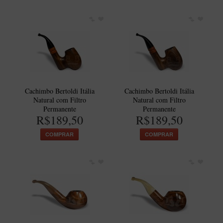
Artesão Idelfonso Bertoldi
SUPORTES
Suporte Botinha para 1 cachimbo
Suporte Churchwarden
Suporte para 2 Cachimbos
Suporte Redondo
Cachimbo Bertoldi Itália
Cachimbo Bertoldi Itália
Natural com Filtro
Natural com Filtro
Suporte Retangular
Permanente
Permanente
R$189,50
R$189,50
CACHIMBOS ARTESANAIS BRASILEIROS
COMPRAR
COMPRAR
Cachimbos com Anel
Cachimbos Mini
Elite
Elite Nº 2
Elite Polido
Giovanni Encerado