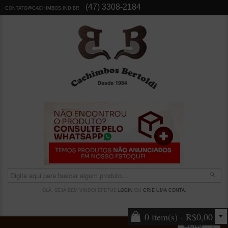
(47) 3308-2184
CONTATO@CACHIMBOS.IND.BR
OLÁ, SEJA BEM VINDO! EFETUE
LOGIN
OU
CRIE UMA CONTA
.
0 item(s) - R$0,00
MENU