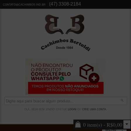
(47) 3308-2184
CONTATO@CACHIMBOS.IND.BR
OLÁ, SEJA BEM VINDO! EFETUE
LOGIN
OU
CRIE UMA CONTA
.
0 item(s) - R$0,00
MENU