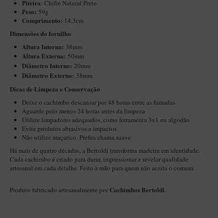
Piteira
: Chifre Natural Preto
Maestro – Briar Italiano
Peso:
59g
Comprimento:
14,3cm
Churchwarden – Briar Italiano
Dimensões do fornilho
Jateado
Altura Interna:
38mm
Altura Externa:
50mm
Maestro Compacto – Briar Italiano
Diâ
metro Interno:
20mm
MONTE SEU KIT/INICIANTES
Diâmetro Externo:
38mm
Blends Para Cachimbo
Dicas de Limpeza e Conservação
Deixe o cachimbo descansar por 48 horas entre as fumadas
Cachimbos
Aguarde pelo menos 24 horas antes da limpeza
Limpadores para Cachimbo
Utilize limpadores adequados, como ferramenta 3x1 ou algodão
Evite produtos abrasivos e impactos
Suportes
Não utilize maçarico. Prefira chama suave
Há mais de quatro décadas, a Bertoldi transforma madeira em identidade.
Filtros
Cada cachimbo é criado para durar, impressionar e revelar qualidade
Isqueiros
artesanal em cada detalhe. Feito à mão para quem não aceita o comum.
Cachimbos Bertoldi
Produto fabricado artesanalmente por
.