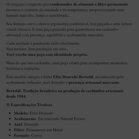
New Rose Polido
condensador de alumínio e filtro permanente
O conjunto composto por
favorece o controle da umidade e da temperatura, proporcionando uma
Petrus
fumada mais fria, limpa e equilibrada.
Piccolo
Seu formato curvo oferece ergonomia confortável, boa pegada e uma leitura
visual clássica. É uma peça pensada para quem busca um cachimbo
Premium
artesanal com presença, equilíbrio e acabamento marcante.
Sextavado
Cada unidade é produzida individualmente.
Sem moldes. Sem produção em série.
Zuccardi
Você recebe uma peça com identidade própria.
Mais do que um cachimbo, uma peça criada para acompanhar momentos,
Callia
histórias e tradições.
Encerado
Elite Dourado Bertoldi
Este modelo integra a linha
, reconhecida pelo
presença artesanal marcante
acabamento refinado, anel dourado e
.
Hobby
Bertoldi. Tradição brasileira na produção de cachimbos artesanais
Speciale
desde 1984.
BB Liso e Rústico
Especificações Técnicas
⚙️
Modelo:
Elite Dourado
Elite Longo
Acabamento
: Envernizado Natural Escuro
Anel
: Dourado
Barolo
Filtro
: Permanente em Metal
CACHIMBOS ARTESANAIS DE BRIAR ITALIANO
Formato
: Curvo