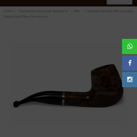
Home
»
Cachimbos Artesanais Brasileiros
»
Elite
»
Cachimbo Bertoldi Elite Dourado
Natural com Filtro Permanente
ACESSÓRIOS
Dichavadores
Filtros para Cachimbo
Gás
Isqueiros
Suportes Bertoldi para Cachimbos
Piteiras para Cigarro
Limpadores para Cachimbo
Bolsas para Cachimbo
Cinzeiros
Cortadores de Charuto
Fluidos