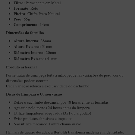
Filtro:
Permanente em Metal
Maestro – Briar Italiano
Formato
: Reto
Piteira
:
Chifre Preto Natural
Churchwarden – Briar Italiano
Peso:
55g
Comprimento:
14cm
Jateado
Dimensões do fornilho
Maestro Compacto – Briar Italiano
Altura Interna:
38mm
MONTE SEU KIT/INICIANTES
Altura Externa:
51mm
Diâ
metro Interno:
20mm
Blends Para Cachimbo
Diâmetro Externo:
41mm
Cachimbos
Produto artesanal
Limpadores para Cachimbo
Por se tratar de uma peça feita à mão, pequenas variações de peso, cor ou
dimensões podem ocorrer.
Suportes
Cada variação reforça a exclusividade do cachimbo.
Filtros
Dicas de Limpeza e Conservação
Deixe o cachimbo descansar por 48 horas entre as fumadas
Isqueiros
Aguarde pelo menos 24 horas antes da limpeza
Utilize limpadores adequados (3x1 ou algodão)
Evite produtos abrasivos e impactos
Não utilize maçarico. Prefira chama suave
Há mais de quatro décadas, a Bertoldi transforma madeira em identidade.