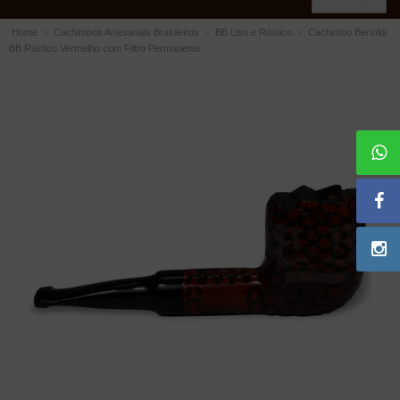
Home
»
Cachimbos Artesanais Brasileiros
»
BB Liso e Rústico
»
Cachimbo Bertoldi
BB Rústico Vermelho com Filtro Permanente
ACESSÓRIOS
Dichavadores
Filtros para Cachimbo
Gás
Isqueiros
Suportes Bertoldi para Cachimbos
Piteiras para Cigarro
Limpadores para Cachimbo
Bolsas para Cachimbo
Cinzeiros
Cortadores de Charuto
Fluidos