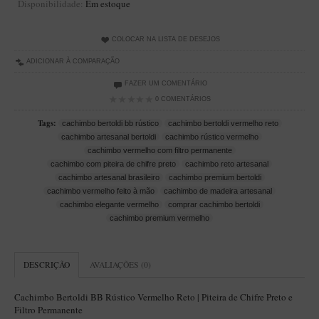
Disponibilidade:
Em estoque
Artesão Idelfonso Bertoldi
SUPORTES
COLOCAR NA LISTA DE DESEJOS
Suporte Botinha para 1 cachimbo
ADICIONAR À COMPARAÇÃO
Suporte Churchwarden
FAZER UM COMENTÁRIO
0 COMENTÁRIOS
Suporte para 2 Cachimbos
Tags:
cachimbo bertoldi bb rústico
cachimbo bertoldi vermelho reto
Suporte Redondo
cachimbo artesanal bertoldi
cachimbo rústico vermelho
Suporte Retangular
cachimbo vermelho com filtro permanente
cachimbo com piteira de chifre preto
cachimbo reto artesanal
CACHIMBOS ARTESANAIS BRASILEIROS
cachimbo artesanal brasileiro
cachimbo premium bertoldi
cachimbo vermelho feito à mão
cachimbo de madeira artesanal
Cachimbos com Anel
cachimbo elegante vermelho
comprar cachimbo bertoldi
Cachimbos Mini
cachimbo premium vermelho
Elite
DESCRIÇÃO
AVALIAÇÕES (0)
Elite Nº 2
Elite Polido
Cachimbo Bertoldi BB Rústico Vermelho Reto | Piteira de Chifre Preto e
Filtro Permanente
Giovanni Encerado