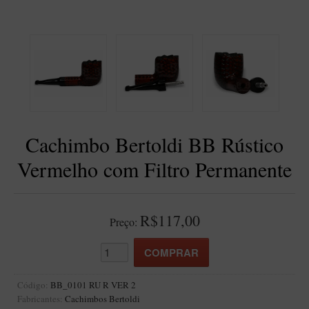
BLENDS
Blend Kumbaya
Blends Para Cachimbo
Blends Para Enrolar
Cândido Giovanella
D'ora
Cachimbo Bertoldi BB Rústico
Doctor Pipe
Vermelho com Filtro Permanente
Geróss
Irlandez
Nacionais
R$117,00
Preço:
Sasso
Havana
Finamore
Código:
BB_0101 RU R VER 2
Fabricantes:
Cachimbos Bertoldi
LINHA IDELFONSO BERTOLDI