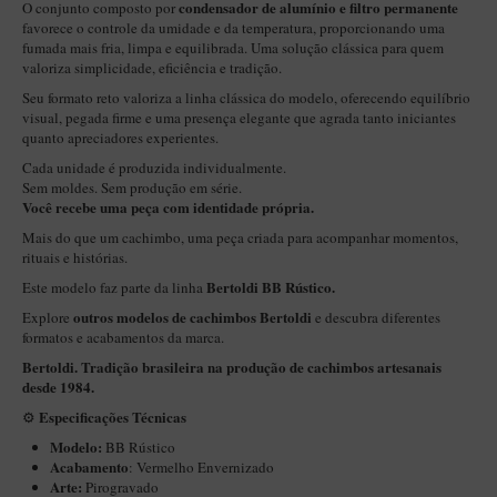
New Rose Polido
condensador de alumínio e filtro permanente
O conjunto composto por
favorece o controle da umidade e da temperatura, proporcionando uma
Petrus
fumada mais fria, limpa e equilibrada. Uma solução clássica para quem
valoriza simplicidade, eficiência e tradição.
Piccolo
Seu formato reto valoriza a linha clássica do modelo, oferecendo equilíbrio
Premium
visual, pegada firme e uma presença elegante que agrada tanto iniciantes
quanto apreciadores experientes.
Sextavado
Cada unidade é produzida individualmente.
Sem moldes. Sem produção em série.
Zuccardi
Você recebe uma peça com identidade própria.
Callia
Mais do que um cachimbo, uma peça criada para acompanhar momentos,
rituais e histórias.
Encerado
Bertoldi BB Rústico.
Este modelo faz parte da linha
Hobby
outros modelos de cachimbos Bertoldi
Explore
e descubra diferentes
Speciale
formatos e acabamentos da marca.
Bertoldi. Tradição brasileira na produção de cachimbos artesanais
BB Liso e Rústico
desde 1984.
Elite Longo
Especificações Técnicas
⚙️
Barolo
Modelo:
BB Rústico
Acabamento
:
Vermelho Envernizado
CACHIMBOS ARTESANAIS DE BRIAR ITALIANO
Arte:
Pirogravado