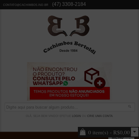
(47) 3308-2184
CONTATO@CACHIMBOS.IND.BR
OLÁ, SEJA BEM VINDO! EFETUE
LOGIN
OU
CRIE UMA CONTA
.
0 item(s) - R$0,00
MENU