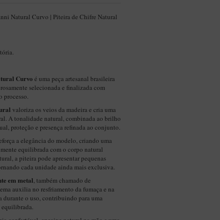
ni Natural Curvo | Piteira de Chifre Natural
ória.
tural Curvo
é uma peça artesanal brasileira
orosamente selecionada e finalizada com
o processo.
ural
valoriza os veios da madeira e cria uma
ral. A tonalidade natural, combinada ao brilho
ual, proteção e presença refinada ao conjunto.
eforça a elegância do modelo, criando uma
almente equilibrada com o corpo natural
tural, a piteira pode apresentar pequenas
tornando cada unidade ainda mais exclusiva.
nte em metal
, também chamado de
stema auxilia no resfriamento da fumaça e na
a durante o uso, contribuindo para uma
 equilibrada.