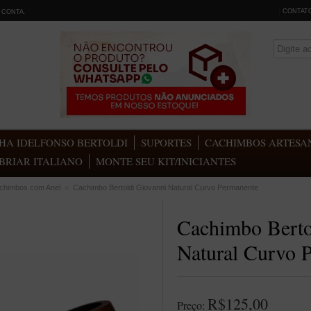
CONTAT
 CONTA
.
HA IDELFONSO BERTOLDI
SUPORTES
CACHIMBOS ARTESAN
BRIAR ITALIANO
MONTE SEU KIT/INICIANTES
chimbos com Anel
»
Cachimbo Bertoldi Giovanni Natural Curvo Permanente
Cachimbo Berto
Natural Curvo 
R$125,00
Preço: