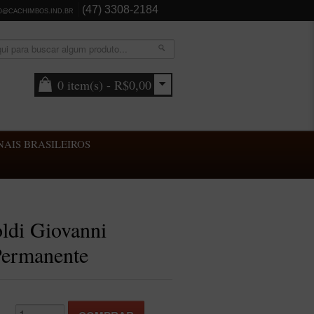
(47) 3308-2184
O@CACHIMBOS.IND.BR
0 item(s) - R$0,00
AIS BRASILEIROS
ldi Giovanni
Permanente