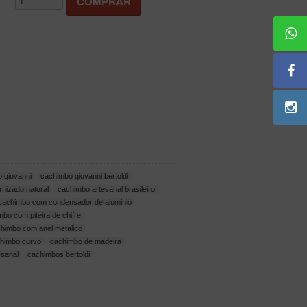
 giovanni
cachimbo giovanni bertoldi
nizado natural
cachimbo artesanal brasileiro
cachimbo com condensador de aluminio
bo com piteira de chifre
himbo com anel metalico
himbo curvo
cachimbo de madeira
esanal
cachimbos bertoldi