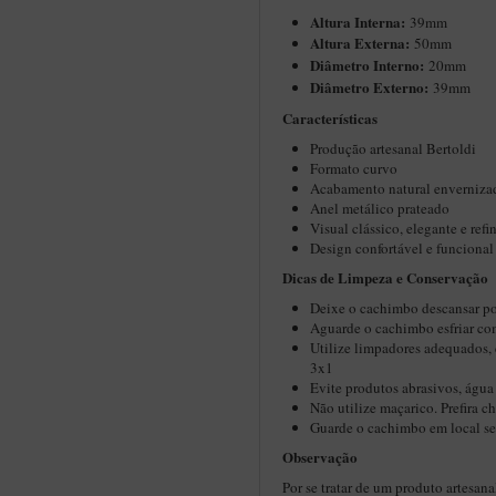
Altura Interna:
39mm
Altura Externa:
50mm
Diâ
metro Interno:
20mm
Diâmetro Externo:
39mm
Características
Produção artesanal Bertoldi
Formato curvo
Acabamento natural enverniza
Anel metálico prateado
Visual clássico, elegante e refi
Design confortável e funcional
Dicas de Limpeza e Conservação
Deixe o cachimbo descansar por
Aguarde o cachimbo esfriar co
Utilize limpadores adequados,
3x1
Evite produtos abrasivos, água
Não utilize maçarico. Prefira 
Guarde o cachimbo em local se
Observação
Por se tratar de um produto artesan