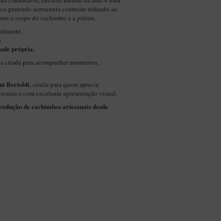
ia confortável, encaixe natural na mão e uma
lico prateado acrescenta contraste refinado ao
ntre o corpo do cachimbo e a piteira.
almente.
.
ade própria.
a criada para acompanhar momentos,
i Bertoldi
, criada para quem aprecia
cionais e com excelente apresentação visual.
produção de cachimbos artesanais desde