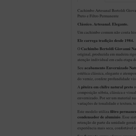
Cachimbo Artesanal Bertoldi Giovan
Preto e Filtro Permanente
Clássico. Artesanal. Elegante.
Um cachimbo comum não conta hist
Ele carrega tradição desde 1984.
Cachimbo Bertoldi Giovanni Na
O
original, produzida em madeira rig
atenção individual em cada etapa d
acabamento Envernizado Nat
Seu
estética clássica, elegante e atempo
do verniz, confere profundidade vis
piteira em chifre natural preto
A
r
composição sóbria, clássica e visu
envernizado. Por ser um material na
variações de tonalidade e textura, 
filtro permane
Este modelo utiliza
condensador de alumínio
. Esse si
retenção de parte da umidade gerad
experiência mais seca, confortável e
formato curvo