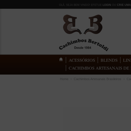
OLÁ, SEJA BEM VINDO! EFETUE
LOGIN
OU
CRIE UMA
ACESSÓRIOS
BLENDS
LIN
CACHIMBOS ARTESANAIS DE 
Home
»
Cachimbos Artesanais Brasileiros
»
Ca