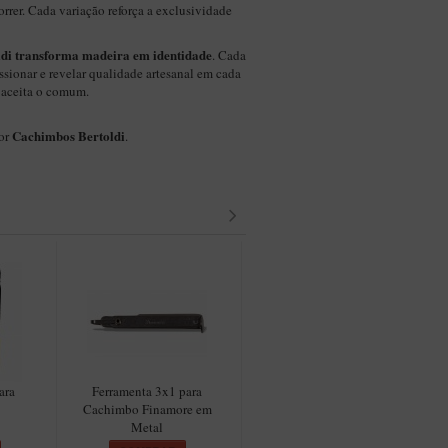
rer. Cada variação reforça a exclusividade
ldi transforma madeira em identidade
. Cada
ssionar e revelar qualidade artesanal em cada
 aceita o comum.
Cachimbos Bertoldi
por
.
ara
Ferramenta 3x1 para
Blend Irlandez Syrian Taste
B
Cachimbo Finamore em
para Cachimbo
Metal
COMPRAR