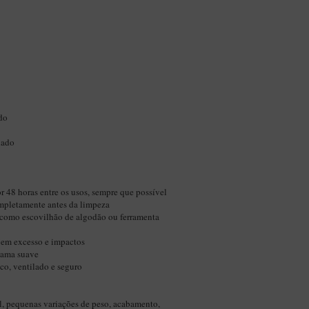
do
nado
 48 horas entre os usos, sempre que possível
mpletamente antes da limpeza
 como escovilhão de algodão ou ferramenta
 em excesso e impactos
chama suave
co, ventilado e seguro
al, pequenas variações de peso, acabamento,