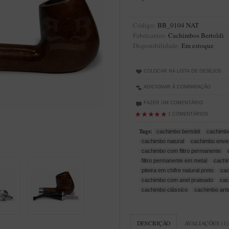
Código:
BB_0104 NAT
Fabricantes:
Cachimbos Bertoldi
Disponibilidade:
Em estoque
COLOCAR NA LISTA DE DESEJOS
ADICIONAR À COMPARAÇÃO
FAZER UM COMENTÁRIO
1 COMENTÁRIOS
Tags:
cachimbo bertoldi
cachimbo
cachimbo natural
cachimbo enver
cachimbo com filtro permanente
filtro permanente em metal
cachim
piteira em chifre natural preto
cac
cachimbo com anel prateado
cac
cachimbo clássico
cachimbo art
DESCRIÇÃO
AVALIAÇÕES (1)