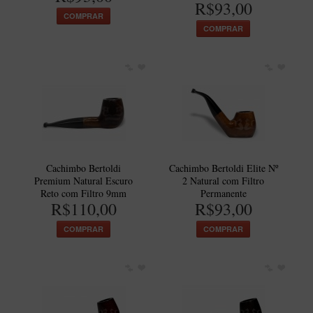
R$93,00
New Rose Polido
COMPRAR
Petrus
COMPRAR
Piccolo
Premium
Sextavado
Zuccardi
Callia
Encerado
Cachimbo Bertoldi
Cachimbo Bertoldi Elite Nº
Premium Natural Escuro
2 Natural com Filtro
Hobby
Reto com Filtro 9mm
Permanente
R$110,00
R$93,00
Speciale
COMPRAR
COMPRAR
BB Liso e Rústico
Elite Longo
Barolo
CACHIMBOS ARTESANAIS DE BRIAR ITALIANO