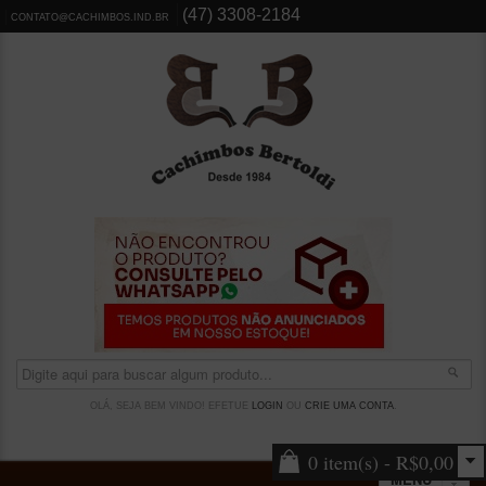
(47) 3308-2184
CONTATO@CACHIMBOS.IND.BR
OLÁ, SEJA BEM VINDO! EFETUE
LOGIN
OU
CRIE UMA CONTA
.
0 item(s) - R$0,00
MENU