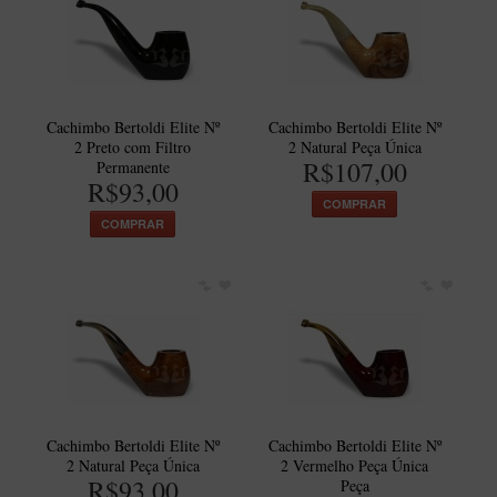
Itália Encerado
Maestro Nacional
Maestro Nacional Encerado
Cachimbo Bertoldi Elite Nº
Cachimbo Bertoldi Elite Nº
Caboclo - 7 Voltas
2 Preto com Filtro
2 Natural Peça Única
R$107,00
Permanente
Cachimbeco
R$93,00
COMPRAR
Churchwarden
COMPRAR
Fiore
Giovanni
Jateado
Luiggi
Montana
Mouton
Cachimbo Bertoldi Elite Nº
Cachimbo Bertoldi Elite Nº
2 Natural Peça Única
2 Vermelho Peça Única
New Rose
R$93,00
Peça