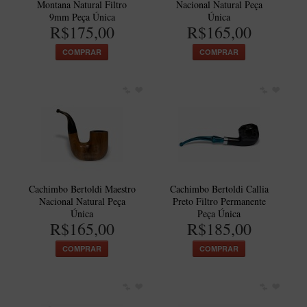
Montana Natural Filtro
Nacional Natural Peça
Artesão Idelfonso Bertoldi
9mm Peça Única
Única
R$175,00
R$165,00
SUPORTES
COMPRAR
COMPRAR
Suporte Botinha para 1 cachimbo
Suporte Churchwarden
Suporte para 2 Cachimbos
Suporte Redondo
Suporte Retangular
CACHIMBOS ARTESANAIS BRASILEIROS
Cachimbo Bertoldi Maestro
Cachimbo Bertoldi Callia
Cachimbos com Anel
Nacional Natural Peça
Preto Filtro Permanente
Cachimbos Mini
Única
Peça Única
R$165,00
R$185,00
Elite
COMPRAR
COMPRAR
Elite Nº 2
Elite Polido
Giovanni Encerado