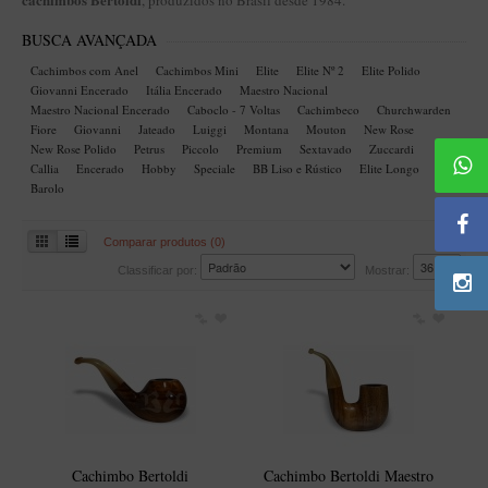
, produzidos no Brasil desde 1984.
BLENDS
BUSCA AVANÇADA
Blend Kumbaya
Cachimbos com Anel
Cachimbos Mini
Elite
Elite Nº 2
Elite Polido
Blends Para Cachimbo
Giovanni Encerado
Itália Encerado
Maestro Nacional
Maestro Nacional Encerado
Caboclo - 7 Voltas
Cachimbeco
Churchwarden
Blends Para Enrolar
Fiore
Giovanni
Jateado
Luiggi
Montana
Mouton
New Rose
New Rose Polido
Petrus
Piccolo
Premium
Sextavado
Zuccardi
Cândido Giovanella
Callia
Encerado
Hobby
Speciale
BB Liso e Rústico
Elite Longo
D'ora
Barolo
Doctor Pipe
Comparar produtos (0)
Geróss
Classificar por:
Mostrar:
Irlandez
Nacionais
Sasso
Havana
Finamore
LINHA IDELFONSO BERTOLDI
Cachimbo Bertoldi
Cachimbo Bertoldi Maestro