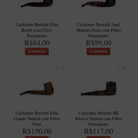
Maestro – Briar Italiano
Churchwarden – Briar Italiano
Cachimbo Bertoldi Elite
Cachimbo Bertoldi Anel
Jateado
Bordô com Filtro
Madeira Preto com Filtro
Permanente
Permanente
Maestro Compacto – Briar Italiano
R$84,00
R$99,00
MONTE SEU KIT/INICIANTES
COMPRAR
COMPRAR
Blends Para Cachimbo
Cachimbos
Limpadores para Cachimbo
Suportes
Filtros
Isqueiros
Cachimbo Bertoldi Elite
Cachimbo Bertoldi BB
Grande Natural com Filtro
Rústico Natural com Filtro
9mm
Permanente
R$150,00
R$117,00