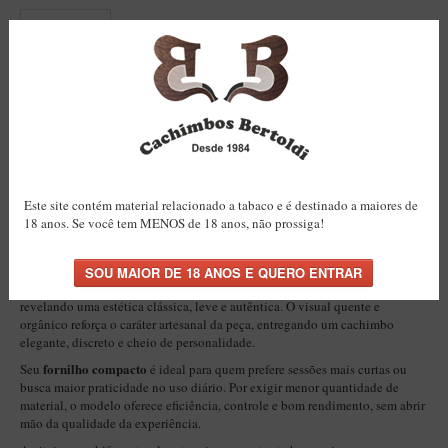
Itália Encerado
DESCRIÇÃO
AVALIAÇÕES (0)
Maestro Nacional
Cachimbo Artesanal Bertoldi Cachimbeco Natural Semi-curvo | Piteira de
Chifre Natural Preto e Filtro Permanente
Maestro Nacional Encerado
Natural. Artesanal. Elegante.
Caboclo - 7 Voltas
Para quem valoriza tradição, leveza visual e praticidade em uma peça
Cachimbeco
compacta.
Cachimbo Bertoldi
Cachimbeco Natural Semi-curvo
peça
O
é uma
Churchwarden
Este site contém material relacionado a tabaco e é destinado a maiores de
artesanal brasileira original
madeiras rigorosamente
, produzida em
18 anos. Se você tem MENOS de 18 anos, não prossiga!
Fiore
selecionadas
e finalizada com acabamento envernizado natural. Cada
unidade recebe atenção individual, desde o primeiro corte até o
Giovanni
artesanal Bertoldi
acabamento final, preservando a identidade do trabalho
.
Seu acabamento natural valoriza os veios e a tonalidade da madeira,
Jateado
revelando uma estética clássica, leve e autêntica. O visual quente e
Luiggi
orgânico reforça o caráter artesanal da peça, entregando um cachimbo
elegante, discreto e cheio de personalidade.
Montana
fornilho compacto
Seu
é ideal para quem prefere sessões mais curtas ou
busca maior praticidade no uso diário. Por exigir menor quantidade de
Mouton
material, o modelo oferece eficiência, controle e bom rendimento, sem abrir
New Rose
mão da qualidade da experiência.