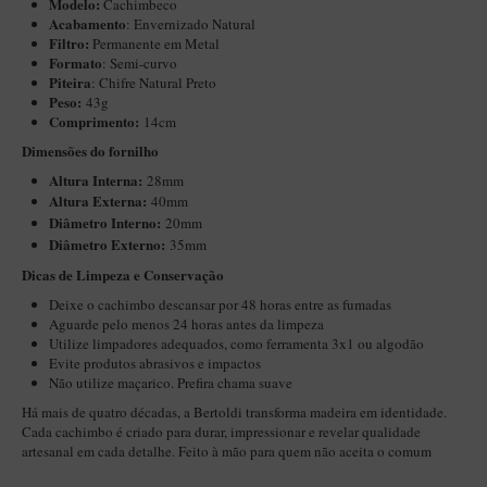
Modelo:
Cachimbeco
Maestro – Briar Italiano
Acabamento
:
Envernizado Natural
Filtro:
Permanente em Metal
Churchwarden – Briar Italiano
Formato
: Semi-curvo
Piteira
:
Chifre Natural Preto
Jateado
Peso:
43g
Comprimento:
14cm
Maestro Compacto – Briar Italiano
Dimensões do fornilho
MONTE SEU KIT/INICIANTES
Altura Interna:
28mm
Blends Para Cachimbo
Altura Externa:
40mm
Diâ
metro Interno:
20mm
Cachimbos
Diâmetro Externo:
35mm
Limpadores para Cachimbo
Dicas de Limpeza e Conservação
Suportes
Deixe o cachimbo descansar por 48 horas entre as fumadas
Aguarde pelo menos 24 horas antes da limpeza
Filtros
Utilize limpadores adequados, como ferramenta 3x1 ou algodão
Evite produtos abrasivos e impactos
Isqueiros
Não utilize maçarico. Prefira chama suave
Há mais de quatro décadas, a Bertoldi transforma madeira em identidade.
Cada cachimbo é criado para durar, impressionar e revelar qualidade
artesanal em cada detalhe. Feito à mão para quem não aceita o comum