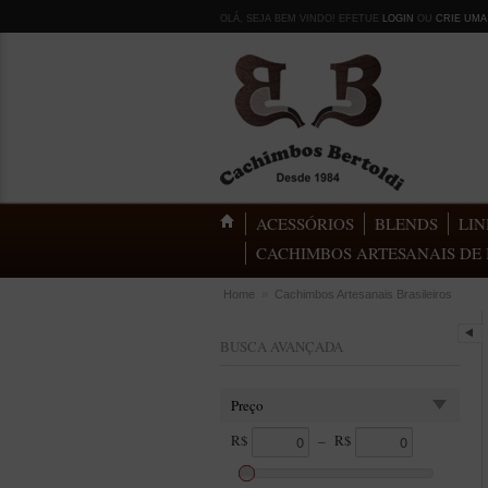
OLÁ, SEJA BEM VINDO! EFETUE
LOGIN
OU
CRIE UMA
ACESSÓRIOS
BLENDS
LIN
CACHIMBOS ARTESANAIS DE 
Home
»
Cachimbos Artesanais Brasileiros
BUSCA AVANÇADA
Preço
R$
–
R$