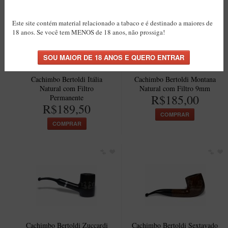
Este site contém material relacionado a tabaco e é destinado a maiores de
18 anos. Se você tem MENOS de 18 anos, não prossiga!
Cachimbo Bertoldi Itália
Cachimbo Bertoldi Montana
Natural com Filtro
Natural com Filtro 9mm
R$185,00
Permanente
R$189,50
COMPRAR
COMPRAR
Cachimbo Bertoldi Zuccardi
Cachimbo Bertoldi Sextavado