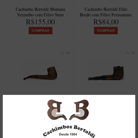
Cachimbo Bertoldi Montana
Cachimbo Bertoldi Elite
Vermelho com Filtro 9mm
Bordô com Filtro Permanente
R$155,00
R$84,00
COMPRAR
COMPRAR
Cachimbo Bertoldi Elite
Cachimbo Bertoldi BB
Grande Natural com Filtro
Rústico Natural com Filtro
9mm
Permanente
R$150,00
R$117,00
COMPRAR
COMPRAR