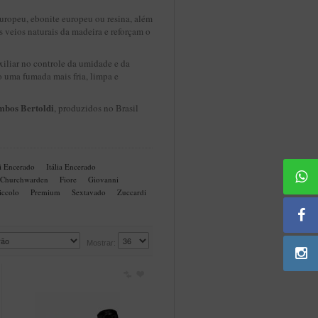
europeu, ebonite europeu ou resina, além
veios naturais da madeira e reforçam o
iliar no controle da umidade e da
 uma fumada mais fria, limpa e
mbos Bertoldi
, produzidos no Brasil
i Encerado
Itália Encerado
Churchwarden
Fiore
Giovanni
iccolo
Premium
Sextavado
Zuccardi
Mostrar: