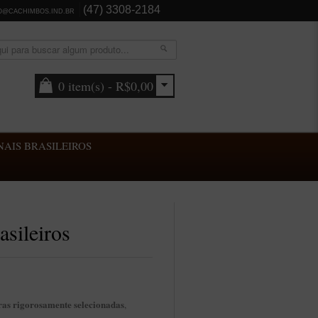
(47) 3308-2184
O@CACHIMBOS.IND.BR
0 item(s) - R$0,00
AIS BRASILEIROS
sileiros
as rigorosamente selecionadas
,