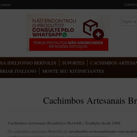
CONTAT
 CONTA
.
HA IDELFONSO BERTOLDI
SUPORTES
CACHIMBOS ARTESAN
BRIAR ITALIANO
MONTE SEU KIT/INICIANTES
Cachimbos Artesanais Bra
Cachimbos Artesanais Brasileiros Bertoldi
Tradição desde 1984
|
produzidos artesanalmente com madeir
Os cachimbos nacionais Bertoldi são
combinando resistência, elegância e excelente desempenho.