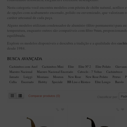
Nesta categoria você encontra modelos com piteira de chifre natural, acrílico 
de opções com acabamento encerado, polido ou envernizado, que valorizam os 
caráter artesanal de cada peça.
Alguns modelos utilizam condensador de alumínio (filtro permanente) para aux
temperatura, enquanto outros são compatíveis com filtro 9mm, proporcionando
equilibrada.
cachi
Explore os modelos disponíveis e descubra a tradição e a qualidade dos
desde 1984.
BUSCA AVANÇADA
Cachimbos com Anel
Cachimbos Mini
Elite
Elite Nº 2
Elite Polido
Giovann
Maestro Nacional
Maestro Nacional Encerado
Caboclo - 7 Voltas
Cachimbeco
Jateado
Luiggi
Montana
Mouton
New Rose
New Rose Polido
Petrus
P
Callia
Encerado
Hobby
Speciale
BB Liso e Rústico
Elite Longo
Barolo
Comparar produtos (0)
Classificar por: