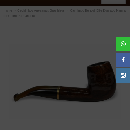
Home
»
Cachimbos Artesanais Brasileiros
»
Cachimbo Bertoldi Elite Dourado Natural
com Filtro Permanente
ACESSÓRIOS
Dichavadores
Filtros para Cachimbo
Gás
Isqueiros
Suportes Bertoldi para Cachimbos
Piteiras para Cigarro
Limpadores para Cachimbo
Bolsas para Cachimbo
Cinzeiros
Cortadores de Charuto
Fluidos