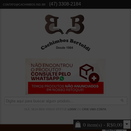
(47) 3308-2184
CONTATO@CACHIMBOS.IND.BR
OLÁ, SEJA BEM VINDO! EFETUE
LOGIN
OU
CRIE UMA CONTA
.
0 item(s) - R$0,00
MENU