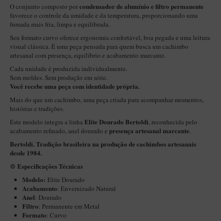
New Rose Polido
condensador de alumínio e filtro permanente
O conjunto composto por
favorece o controle da umidade e da temperatura, proporcionando uma
Petrus
fumada mais fria, limpa e equilibrada.
Piccolo
Seu formato curvo oferece ergonomia confortável, boa pegada e uma leitura
visual clássica. É uma peça pensada para quem busca um cachimbo
Premium
artesanal com presença, equilíbrio e acabamento marcante.
Sextavado
Cada unidade é produzida individualmente.
Sem moldes. Sem produção em série.
Zuccardi
Você recebe uma peça com identidade própria.
Mais do que um cachimbo, uma peça criada para acompanhar momentos,
Callia
histórias e tradições.
Encerado
Elite Dourado Bertoldi
Este modelo integra a linha
, reconhecida pelo
presença artesanal marcante
acabamento refinado, anel dourado e
.
Hobby
Bertoldi. Tradição brasileira na produção de cachimbos artesanais
Speciale
desde 1984.
BB Liso e Rústico
Especificações Técnicas
⚙️
Modelo:
Elite Dourado
Elite Longo
Acabamento
: Envernizado Natural
Anel
: Dourado
Barolo
Filtro
: Permanente em Metal
CACHIMBOS ARTESANAIS DE BRIAR ITALIANO
Formato
: Curvo