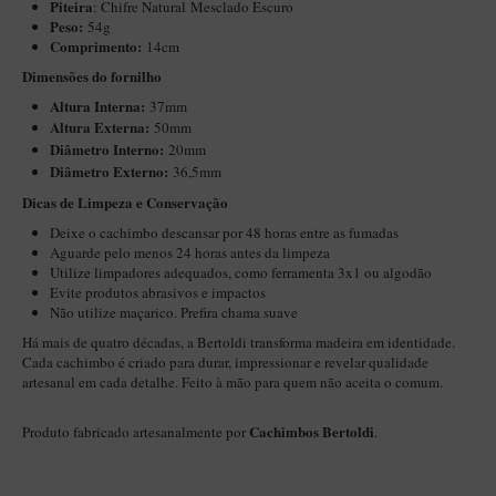
Piteira
: Chifre Natural Mesclado Escuro
Maestro – Briar Italiano
Peso:
54g
Comprimento:
14cm
Churchwarden – Briar Italiano
Dimensões do fornilho
Jateado
Altura Interna:
37mm
Altura Externa:
50mm
Maestro Compacto – Briar Italiano
Diâ
metro Interno:
20mm
MONTE SEU KIT/INICIANTES
Diâmetro Externo:
36,5mm
Blends Para Cachimbo
Dicas de Limpeza e Conservação
Deixe o cachimbo descansar por 48 horas entre as fumadas
Cachimbos
Aguarde pelo menos 24 horas antes da limpeza
Limpadores para Cachimbo
Utilize limpadores adequados, como ferramenta 3x1 ou algodão
Evite produtos abrasivos e impactos
Suportes
Não utilize maçarico. Prefira chama suave
Há mais de quatro décadas, a Bertoldi transforma madeira em identidade.
Filtros
Cada cachimbo é criado para durar, impressionar e revelar qualidade
Isqueiros
artesanal em cada detalhe. Feito à mão para quem não aceita o comum.
Cachimbos Bertoldi
Produto fabricado artesanalmente por
.