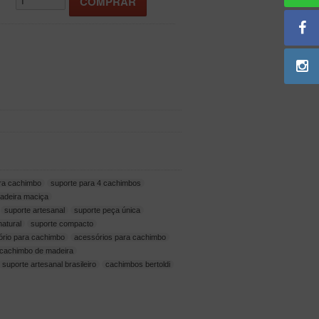
ra cachimbo
suporte para 4 cachimbos
adeira maciça
suporte artesanal
suporte peça única
natural
suporte compacto
ório para cachimbo
acessórios para cachimbo
 cachimbo de madeira
suporte artesanal brasileiro
cachimbos bertoldi