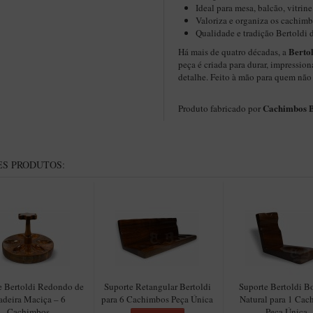
Ideal para mesa, balcão, vitrine
Valoriza e organiza os cachim
Qualidade e tradição Bertoldi
Berto
Há mais de quatro décadas, a
peça é criada para durar, impression
detalhe. Feito à mão para quem não
Cachimbos B
Produto fabricado por
S PRODUTOS:
e Bertoldi Redondo de
Suporte Retangular Bertoldi
Suporte Bertoldi B
deira Maciça – 6
para 6 Cachimbos Peça Única
Natural para 1 Ca
Cachimbos
Peça Única