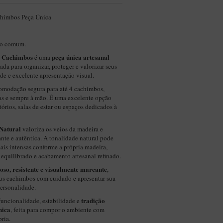
achimbos Peça Única
 o comum.
4 Cachimbos
peça única artesanal
é uma
riada para organizar, proteger e valorizar seus
de e excelente apresentação visual.
omodação segura para até 4 cachimbos,
s e sempre à mão. É uma excelente opção
itórios, salas de estar ou espaços dedicados à
Natural
valoriza os veios da madeira e
ante e autêntica. A tonalidade natural pode
ais intensas conforme a própria madeira,
 equilibrado e acabamento artesanal refinado.
so, resistente e visualmente marcante
,
eus cachimbos com cuidado e apresentar sua
ersonalidade.
tradição
funcionalidade, estabilidade e
nica
, feita para compor o ambiente com
ria.