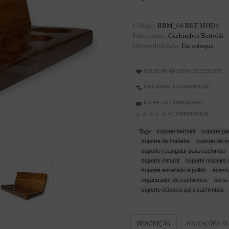
Código:
BBM_04 RET MOD 6
Fabricantes:
Cachimbos Bertoldi
Disponibilidade:
Em estoque
COLOCAR NA LISTA DE DESEJOS
ADICIONAR À COMPARAÇÃO
FAZER UM COMENTÁRIO
0 COMENTÁRIOS
Tags:
suporte bertoldi
suporte pa
suporte de madeira
suporte de m
suporte retangular para cachimbo
suporte natural
suporte madeira 
suporte encerado e polido
acess
organizador de cachimbos
porta
suporte clássico para cachimbos
DESCRIÇÃO
AVALIAÇÕES (0)