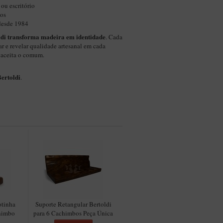
 ou escritório
bos
 desde 1984
ldi transforma madeira em identidade
. Cada
ar e revelar qualidade artesanal em cada
 aceita o comum.
ertoldi
.
otinha
Suporte Retangular Bertoldi
chimbo
para 6 Cachimbos Peça Única