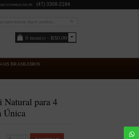
(47) 3308-2184
O@CACHIMBOS.IND.BR
0 item(s) - R$0,00
AIS BRASILEIROS
i Natural para 4
 Única