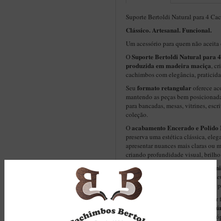
Suporte Bertoldi Natural para 4 C
Clássico. Artesanal. Funcional.
Um acessório para quem não aceita
Suporte Bertoldi Natural para 
O
produzida em madeira maciça
, c
cachimbos com elegância, praticida
formato retangular
Seu
oferece ac
mantendo as peças bem posicionada
para bancadas, mesas, vitrines, escr
coleção.
acabamento Encerado e Polido 
O
preserva uma estética clássica, eleg
apresentar nuances mais claras ou m
criando profundidade visual, brilho
O resultado é um suporte harmonio
ideal para quem deseja organizar s
coleção com mais beleza, ordem e p
Cada detalhe foi pensado para unir 
artesanal Bertoldi em uma peça ú
charme, equilíbrio e identidade próp