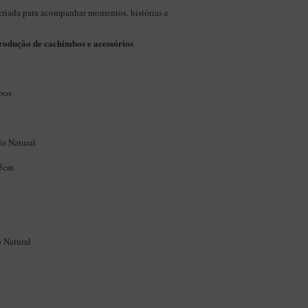
criada para acompanhar momentos, histórias e
produção de cachimbos e acessórios
bos
o Natural
,5cm
 Natural