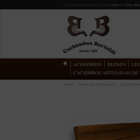
OLÁ, SEJA BEM VINDO! EFETUE
LOGIN
OU
CRIE UMA
ACESSÓRIOS
BLENDS
LIN
CACHIMBOS ARTESANAIS DE 
Home
»
Monte seu Kit/Iniciantes
»
Suporte Bert