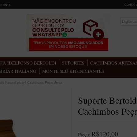
CONTAT
 CONTA
.
HA IDELFONSO BERTOLDI
SUPORTES
CACHIMBOS ARTESAN
BRIAR ITALIANO
MONTE SEU KIT/INICIANTES
oldi Natural para 4 Cachimbos Peça Única
Suporte Bertold
Cachimbos Peça
R$120,00
Preço: