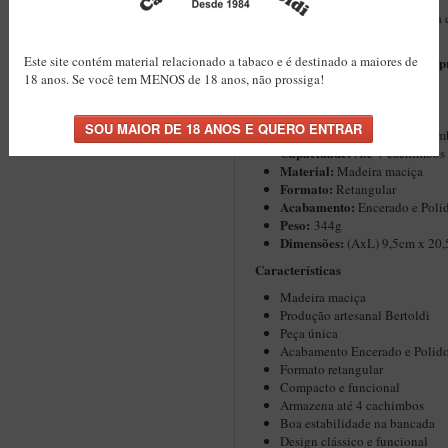
Mais do que um suporte, uma peça 
tradições.
Este site contém material relacionado a tabaco e é destinado a maiores de
Bertoldi. Tradição brasileira na 
18 anos. Se você tem MENOS de 18 anos, não prossiga!
artesanais desde 1984.
Especificações Técnicas
⚙️
Produto:
Suporte para Cachim
Capacidade:
Até 4 cachimbos
Material:
Madeira maciça
Formato:
Retangular
Acabamento:
Encerado e Polid
Peso:
344g
Dimensões:
(AxL) 9,5cm x 20
Características
Madeira maciça
Produção artesanal Bertoldi
Peça única
Acabamento Encerado e Polido
Formato retangular
Compacto e funcional
Armazena até 4 cachimbos
Boa estabilidade na bancada
Design clássico e funcional