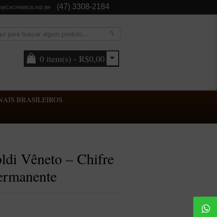
(47) 3308-2184
O@CACHIMBOS.IND.BR
0 item(s) - R$0,00
AIS BRASILEIROS
ldi Vêneto – Chifre
Permanente