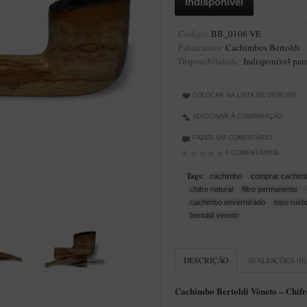
Código:
BB_0106 VE
Fabricantes:
Cachimbos Bertoldi
Disponibilidade:
Indisponível par
COLOCAR NA LISTA DE DESEJOS
ADICIONAR À COMPARAÇÃO
FAZER UM COMENTÁRIO
0 COMENTÁRIOS
Tags:
cachimbo
comprar cachim
chifre natural
filtro permanente
cachimbo envernizado
topo rust
bertoldi veneto
DESCRIÇÃO
AVALIAÇÕES (0)
Cachimbo Bertoldi Vêneto
–
Chifr