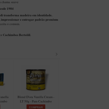
a chama suave
desde 1984
ldi transforma madeira em identidade.
, impressionar e entregar padrão premium
ceita o comum.
Cachimbos Bertoldi
por
.
anella
Blend D'ora Vanilla Cream -
Blend Doctor Pipe Good
B
chimbo
LT 50g - Para Cachimbo
Morning - Para Cachimbo
50g
COMPRAR