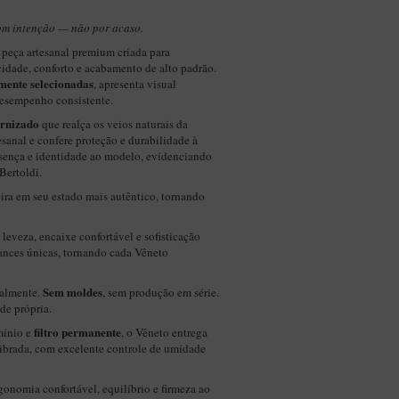
m intenção — não por acaso.
peça artesanal premium criada para
cidade, conforto e acabamento de alto padrão.
mente selecionadas
, apresenta visual
desempenho consistente.
rnizado
que realça os veios naturais da
tesanal e confere proteção e durabilidade à
esença e identidade ao modelo, evidenciando
Bertoldi.
ira em seu estado mais autêntico, tornando
 leveza, encaixe confortável e sofisticação
ances únicas, tornando cada Vêneto
Sem moldes
ualmente.
, sem produção em série.
de própria.
filtro permanente
mínio e
, o Vêneto entrega
librada, com excelente controle de umidade
gonomia confortável, equilíbrio e firmeza ao