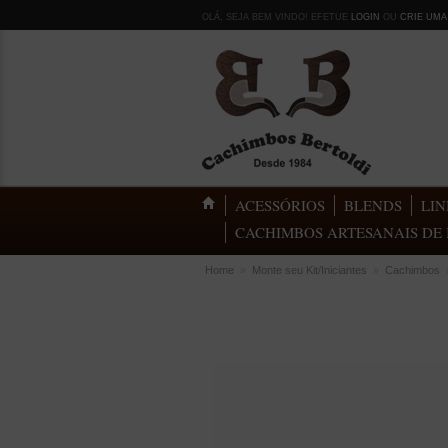
OLÁ, SEJA BEM VINDO! EFETUE
LOGIN
OU
CRIE UMA
ACESSÓRIOS
BLENDS
LIN
CACHIMBOS ARTESANAIS DE 
Home
»
Monte seu Kit/Iniciantes
»
Cachimbos