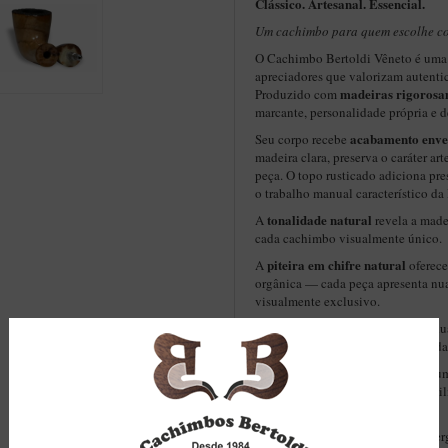
Clássico. Artesanal. Essencial.
Um cachimbo para quem escolhe co
O Cachimbo Bertoldi Vêneto é uma 
apreciadores que valorizam autenti
madeiras rigorosa
Produzido com
marcante, personalidade própria e 
acabamento enve
Seu corpo recebe
madeira clara, preserva o caráter ar
peça. O topo rusticado adiciona pr
o trabalho manual característico da 
tonalidade natural
A
revela a made
cada cachimbo visualmente único.
piteira em chifre natural
A
oferece
orgânica — cada peça apresenta nu
visualmente exclusivo.
Cada unidade é produzida individ
Você recebe uma peça com identida
Equipado com condensador de alu
uma fumada mais fria, suave e equi
— ideal para sessões prolongadas.
formato semi-curvo
Seu
garante er