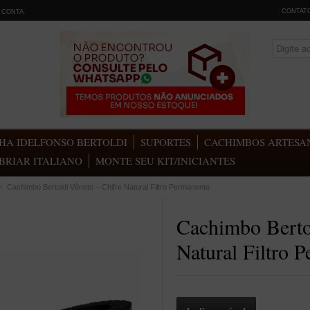
CONTAT
 CONTA
.
HA IDELFONSO BERTOLDI
SUPORTES
CACHIMBOS ARTESAN
BRIAR ITALIANO
MONTE SEU KIT/INICIANTES
»
Cachimbo Bertoldi Vêneto – Chifre Natural Filtro Permanente
Cachimbo Berto
Natural Filtro 