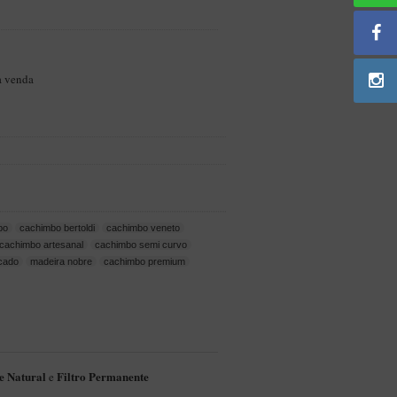
a venda
bo
cachimbo bertoldi
cachimbo veneto
cachimbo artesanal
cachimbo semi curvo
icado
madeira nobre
cachimbo premium
e Natural
Filtro Permanente
e