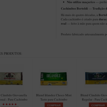
Não utilize maçarico
— prefir
Cachimbos Bertoldi
Tradição 
—
Berto
Há mais de quatro décadas, a
durar
Cada cachimbo é criado para
real
— feito à mão para quem não a
Produto fabricado artesanalmente 
S PRODUTOS:
 Cândido Giovanella
Blend Irlandez Choco Mint
Blend Cândido Giov
onal - Para Cachimbo
Taste para Cachimbo
Regular - Para Ca
COMPRAR
COMPRAR