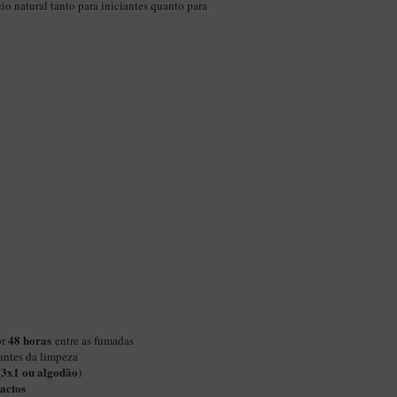
o natural tanto para iniciantes quanto para
48 horas
or
entre as fumadas
antes da limpeza
3x1 ou algodão
(
)
actos