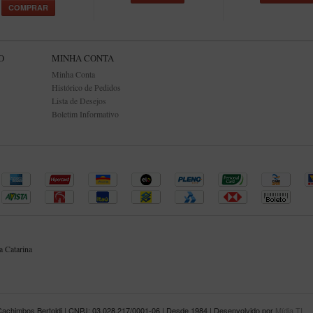
COMPRAR
O
MINHA CONTA
Minha Conta
Histórico de Pedidos
Lista de Desejos
Boletim Informativo
 Catarina
Cachimbos Bertoldi | CNPJ: 03.028.217/0001-06 | Desde 1984 | Desenvolvido por
Mídia TI