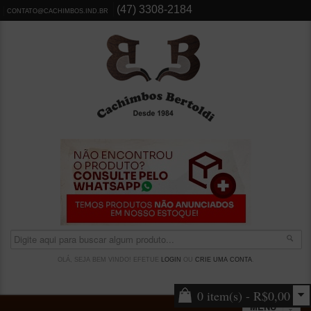
(47) 3308-2184
CONTATO@CACHIMBOS.IND.BR
OLÁ, SEJA BEM VINDO! EFETUE
LOGIN
OU
CRIE UMA CONTA
.
0 item(s) - R$0,00
MENU