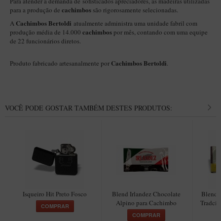
Para atender a demanda de sofisticados apreciadores, as madeiras utilizadas
New Rose Polido
cachimbos
para a produção de
são rigorosamente selecionadas.
Petrus
Cachimbos Bertoldi
A
atualmente administra uma unidade fabril com
cachimbos
produção média de 14.000
por mês, contando com uma equipe
Piccolo
de 22 funcionários diretos.
Premium
Cachimbos Bertoldi
Produto fabricado artesanalmente por
.
Sextavado
Zuccardi
Callia
VOCÊ PODE GOSTAR TAMBÉM DESTES PRODUTOS:
Encerado
Hobby
Speciale
BB Liso e Rústico
Elite Longo
Isqueiro Hit Preto Fosco
Blend Irlandez Chocolate
Blend 
Barolo
Alpino para Cachimbo
Tradcio
COMPRAR
CACHIMBOS ARTESANAIS DE BRIAR ITALIANO
COMPRAR