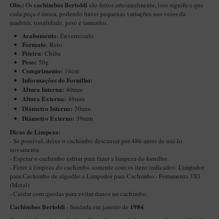
Obs.:
cachimbos Bertoldi
Os
são feitos artesanalmente, isso significa que
Itália Encerado
cada peça é única, podendo haver pequenas variações no
s veios da
madeira, tonalidade,
peso e tamanho.
Maestro Nacional
Acabamento
: Envernizado
Formato
Maestro Nacional Encerado
: Reto
Piteira
: Chifre
Caboclo - 7 Voltas
Peso:
50g
Comprimento:
14cm
Cachimbeco
Informações do Fornilho:
Altura Interna:
40mm
Churchwarden
Altura Externa:
49mm
Diâ
metro Interno:
20mm
Fiore
Diâmetro Externo:
39mm
Giovanni
​Dicas de Limpeza:
- Se possível, deixe o cachimbo descansar por 48h antes de usá-lo
Jateado
novamente.
Luiggi
- Esperar o cachimbo esfriar para fazer a limpeza do fornilho.
- Fazer a limpeza do cachimbo somente com os itens indicados:
Limpador
Montana
para Cachimbo de algodão
e
Limpador para Cachimbo - Ferramenta 3X1
(Metal)
Mouton
- Cuidar com quedas para evitar danos no cachimbo.
New Rose
Cachimbos Bertoldi
1984
- fundada em janeiro de