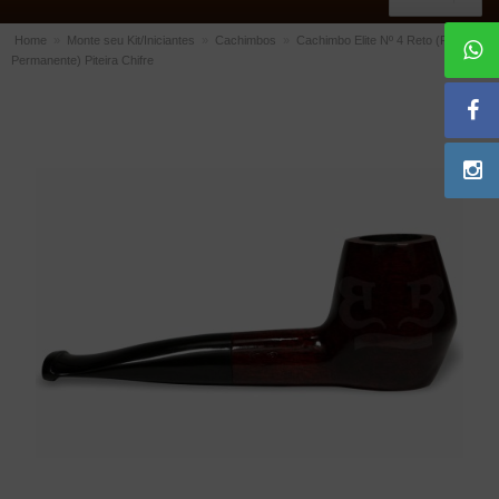
Home
»
Monte seu Kit/Iniciantes
»
Cachimbos
»
Cachimbo Elite Nº 4 Reto (Filtro
Permanente) Piteira Chifre
ACESSÓRIOS
Dichavadores
Filtros para Cachimbo
Gás
Isqueiros
Suportes Bertoldi para Cachimbos
Piteiras para Cigarro
Limpadores para Cachimbo
Bolsas para Cachimbo
Cinzeiros
Cortadores de Charuto
Fluidos