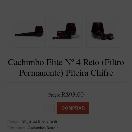
BLENDS
Blend Kumbaya
Blends Para Cachimbo
Blends Para Enrolar
Cândido Giovanella
D'ora
Cachimbo Elite Nº 4 Reto (Filtro
Doctor Pipe
Permanente) Piteira Chifre
Geróss
Irlandez
Nacionais
R$93,00
Preço:
Sasso
Havana
Finamore
Código:
BB_0144 R N° 4 BOR
Fabricantes:
Cachimbos Bertoldi
LINHA IDELFONSO BERTOLDI